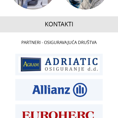
KONTAKTI
CENTRALA
PARTNERI - OSIGURAVAJUĆA DRUŠTVA
T:
01 6502 222
ČLANSTVO
T:
01 6502 212
E:
clanstvo@aksiget.hr
TEHNIČKI PREGLED I REGISTRACIJA
T:
01 6502 277
kontrolori T:
01 6502 265