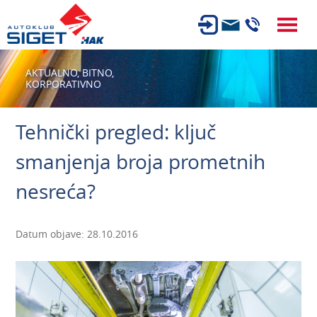
ČLANSTVO
AKTUALNO,
BITNO,
KORPORATIVNO
TEHNIČKI PREGLED
OSIGURANJE
Tehnički pregled: ključ
AUTOSERVIS
smanjenja broja prometnih
USLUGE
nesreća?
NOVOSTI
O NAMA
Datum objave: 28.10.2016
KARIJERA
AUTOŠKOLA