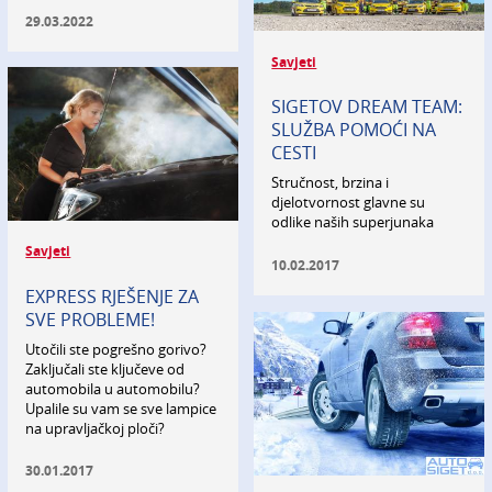
29.03.2022
Savjeti
SIGETOV DREAM TEAM:
SLUŽBA POMOĆI NA
CESTI
Stručnost, brzina i
djelotvornost glavne su
odlike naših superjunaka
Savjeti
10.02.2017
EXPRESS RJEŠENJE ZA
SVE PROBLEME!
Utočili ste pogrešno gorivo?
Zaključali ste ključeve od
automobila u automobilu?
Upalile su vam se sve lampice
na upravljačkoj ploči?
30.01.2017