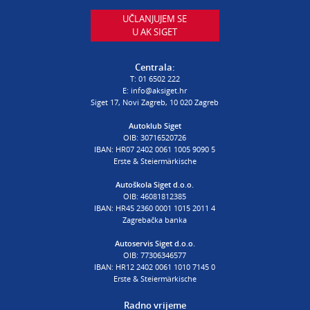
E:
autodijelovi@autosiget.hr
UČLANJUJEM SE
U AK SIGET
PROCJENA ŠTETE VOZILA
T:
01 6502 232
Centrala:
E:
procjena@aksiget.hr
T:
01 6502 222
E:
info@aksiget.hr
Siget 17, Novi Zagreb, 10 020 Zagreb
AUTOŠKOLA
Autoklub Siget
OIB: 30716520726
poslovnica Siget
IBAN: HR07 2402 0061 1005 9090 5
T:
01 6502 254
Erste & Steiermärkische
E:
autoskola@aksiget.hr
Autoškola Siget d.o.o.
OIB: 46081812385
IBAN: HR45 2360 0001 1015 2011 4
Zagrebačka banka
Autoservis Siget d.o.o.
OIB: 77306346577
IBAN: HR12 2402 0061 1010 7145 0
Erste & Steiermärkische
Radno vrijeme