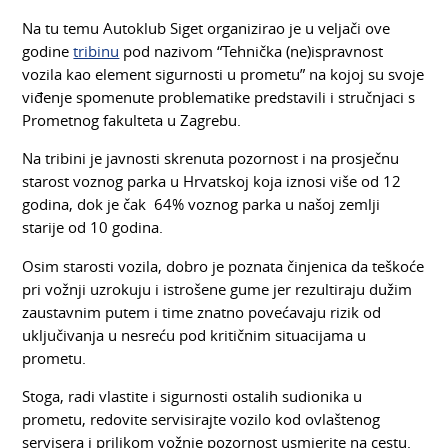
Na tu temu Autoklub Siget organizirao je u veljači ove
godine
tribinu
pod nazivom “Tehnička (ne)ispravnost
vozila kao element sigurnosti u prometu” na kojoj su svoje
viđenje spomenute problematike predstavili i stručnjaci s
Prometnog fakulteta u Zagrebu.
Na tribini je javnosti skrenuta pozornost i na prosječnu
starost voznog parka u Hrvatskoj koja iznosi više od 12
godina, dok je čak 64% voznog parka u našoj zemlji
starije od 10 godina.
Osim starosti vozila, dobro je poznata činjenica da teškoće
pri vožnji uzrokuju i istrošene gume jer rezultiraju dužim
zaustavnim putem i time znatno povećavaju rizik od
uključivanja u nesreću pod kritičnim situacijama u
prometu.
Stoga, radi vlastite i sigurnosti ostalih sudionika u
prometu, redovite servisirajte vozilo kod ovlaštenog
servisera i prilikom vožnje pozornost usmjerite na cestu.