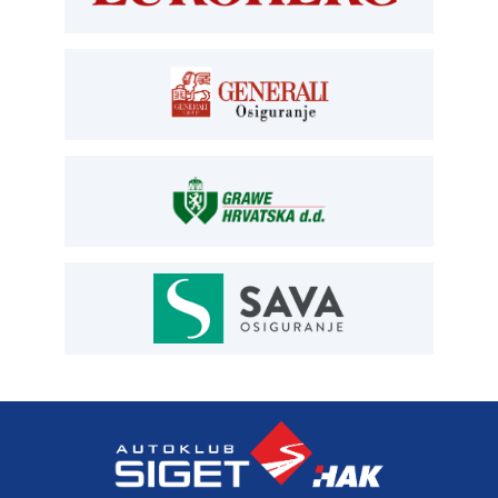
blagajna T:
01 6502 261
registracija T:
01 6502 277
E:
registracija@aksiget.hr
E:
homologacija@aksiget.hr
OSIGURANJE
Siget – zastupanje u osiguranju
T:
01 6502 292
E:
osiguranje@aksiget.hr
AUTOSERVIS
Autoservis Siget
T:
01 6502 230
E:
servis@aksiget.hr
AUTODIJELOVI
T:
01 6502 230