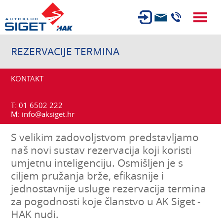
ČLANSTVO
REZERVACIJE TERMINA
TEHNIČKI PREGLED
KONTAKT
OSIGURANJE
AUTOSERVIS
T: 01 6502 222
M: info@aksiget.hr
USLUGE
S velikim zadovoljstvom predstavljamo
NOVOSTI
naš novi sustav rezervacija koji koristi
O NAMA
umjetnu inteligenciju. Osmišljen je s
KARIJERA
ciljem pružanja brže, efikasnije i
jednostavnije usluge rezervacija termina
AUTOŠKOLA
za pogodnosti koje članstvo u AK Siget -
HAK nudi.