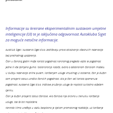
Informacije su kreirane eksperimentalnim sustavom umjetne
inteligencije (UI) te je isključena odgovornost Autokluba Siget
za moguće netočne informacije.
Autoklub Siget i Autoservis Siget d.o.o. zadržavaju pravo otkazivanja višestrukih rezervacija
bez prethodnog upozorenja.
Član u članskoj godini može koristiti pogodnost kontrolnog pregleda vozila te pogodnost
jedne ili više zamjena guma i balansiranja kotača, ovisno o odabranom članskom modelu.
U slučaju rezervacija online putem, korištenjem usluge virtualnog UI asistenta, član je dužan
sam provjeriti status utroška članskih pogodnosti. Ako je član već koristio spomenute
pogodnosti, Autoservis Siget d.o.o. troškove pružanja usluge će naplatiti sukladno važećem
cjeniku.
Član je dužan provjeriti status članstva. Ako članstvo nije aktivno u trenutku korištenja
usluga, iste će biti naplaćene.
Kontrola klima uređaja u vozilu besplatna je tijekom promotivnog razdoblja, uz korištenje