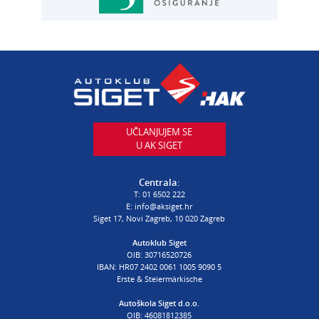
Autoservis Siget
T:
01 6502 230
E:
servis@aksiget.hr
AUTODIJELOVI
T:
01 6502 230
E:
autodijelovi@autosiget.hr
UČLANJUJEM SE
U AK SIGET
PROCJENA ŠTETE VOZILA
T:
01 6502 232
Centrala:
E:
procjena@aksiget.hr
T:
01 6502 222
E:
info@aksiget.hr
Siget 17, Novi Zagreb, 10 020 Zagreb
AUTOŠKOLA
Autoklub Siget
OIB: 30716520726
poslovnica Siget
IBAN: HR07 2402 0061 1005 9090 5
T:
01 6502 254
Erste & Steiermärkische
E:
autoskola@aksiget.hr
Autoškola Siget d.o.o.
OIB: 46081812385