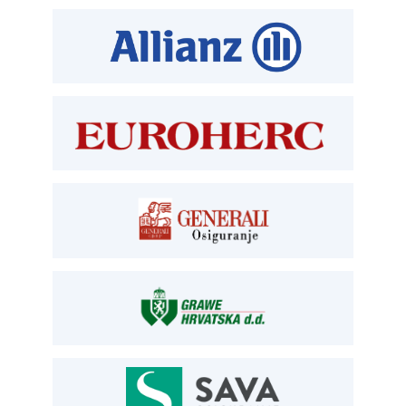
T:
01 6502 212
E:
clanstvo@aksiget.hr
TEHNIČKI PREGLED I REGISTRACIJA
T:
01 6502 277
kontrolori T:
01 6502 265
blagajna T:
01 6502 261
registracija T:
01 6502 277
E:
registracija@aksiget.hr
E:
homologacija@aksiget.hr
OSIGURANJE
Siget – zastupanje u osiguranju
T:
01 6502 292
E:
osiguranje@aksiget.hr
AUTOSERVIS