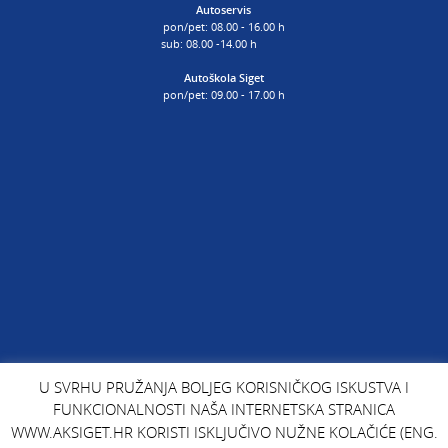
Autoservis
pon/pet: 08.00 - 16.00 h
sub: 08.00 -14.00 h
Autoškola Siget
pon/pet: 09.00 - 17.00 h
U SVRHU PRUŽANJA BOLJEG KORISNIČKOG ISKUSTVA I
FUNKCIONALNOSTI NAŠA INTERNETSKA STRANICA
WWW.AKSIGET.HR KORISTI ISKLJUČIVO NUŽNE KOLAČIĆE (ENG.