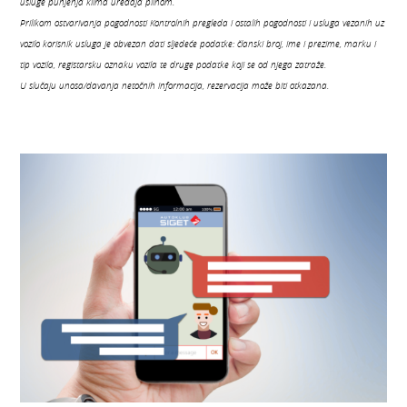
usluge punjenja klima uređaja plinom.
Prilikom ostvarivanja pogodnosti Kontrolnih pregleda i ostalih pogodnosti i usluga vezanih uz
vozilo korisnik usluga je obvezan dati sljedeće podatke: članski broj, ime i prezime, marku i
tip vozila, registarsku oznaku vozila te druge podatke koji se od njega zatraže.
U slučaju unosa/davanja netočnih informacija, rezervacija može biti otkazana.