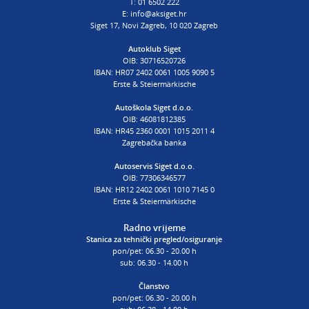
E:
procjena@aksiget.hr
T:
01 6502 222
E:
info@aksiget.hr
Siget 17, Novi Zagreb, 10 020 Zagreb
AUTOŠKOLA
Autoklub Siget
OIB: 30716520726
poslovnica Siget
IBAN: HR07 2402 0061 1005 9090 5
T:
01 6502 254
Erste & Steiermärkische
E:
autoskola@aksiget.hr
Autoškola Siget d.o.o.
OIB: 46081812385
IBAN: HR45 2360 0001 1015 2011 4
Zagrebačka banka
Autoservis Siget d.o.o.
OIB: 77306346577
IBAN: HR12 2402 0061 1010 7145 0
Erste & Steiermärkische
Radno vrijeme
Stanica za tehnički pregled/osiguranje
pon/pet: 06.30 - 20.00 h
sub: 06.30 - 14.00 h
Članstvo
pon/pet: 06.30 - 20.00 h