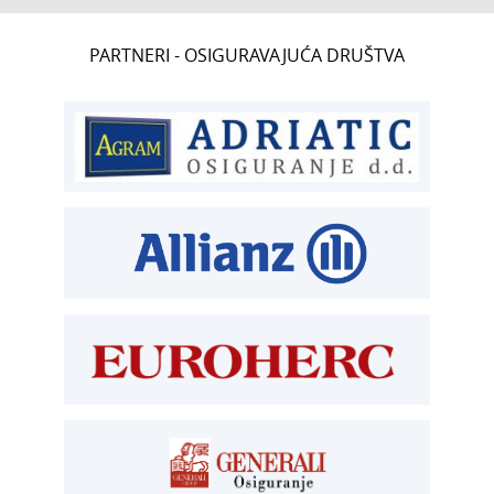
CENTRALA
PARTNERI - OSIGURAVAJUĆA DRUŠTVA
T:
01 6502 222
ČLANSTVO
T:
01 6502 212
E:
clanstvo@aksiget.hr
TEHNIČKI PREGLED I REGISTRACIJA
T:
01 6502 277
kontrolori T:
01 6502 265
blagajna T:
01 6502 261
registracija T:
01 6502 277
E:
registracija@aksiget.hr
E:
homologacija@aksiget.hr