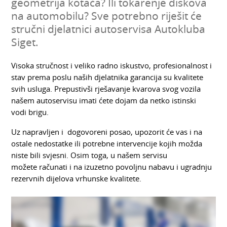
geometrija kotača? Ili tokarenje diskova
na automobilu? Sve potrebno riješit će
stručni djelatnici autoservisa Autokluba
Siget.
Visoka stručnost i veliko radno iskustvo, profesionalnost i
stav prema poslu naših djelatnika garancija su kvalitete
svih usluga. Prepustivši rješavanje kvarova svog vozila
našem autoservisu imati ćete dojam da netko istinski
vodi brigu.
Uz napravljen i dogovoreni posao, upozorit će vas i na
ostale nedostatke ili potrebne intervencije kojih možda
niste bili svjesni. Osim toga, u našem servisu
možete računati i na izuzetno povoljnu nabavu i ugradnju
rezervnih dijelova vrhunske kvalitete.