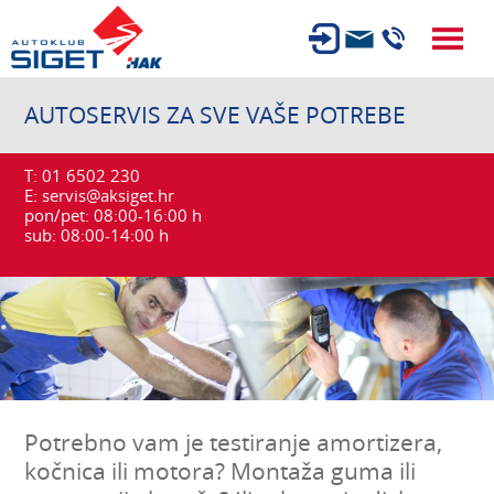
ČLANSTVO
AUTOSERVIS ZA SVE VAŠE POTREBE
TEHNIČKI PREGLED
T:
01 6502 230
OSIGURANJE
E:
servis@aksiget.hr
pon/pet: 08:00-16:00 h
AUTOSERVIS
sub: 08:00-14:00 h
USLUGE
NOVOSTI
O NAMA
KARIJERA
AUTOŠKOLA
Potrebno vam je testiranje amortizera,
kočnica ili motora? Montaža guma ili