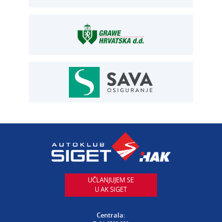
OSIGURANJE
Siget – zastupanje u osiguranju
T:
01 6502 292
E:
osiguranje@aksiget.hr
AUTOSERVIS
Autoservis Siget
T:
01 6502 230
E:
servis@aksiget.hr
AUTODIJELOVI
T:
01 6502 230
E:
autodijelovi@autosiget.hr
UČLANJUJEM SE
U AK SIGET
PROCJENA ŠTETE VOZILA
T:
01 6502 232
Centrala: