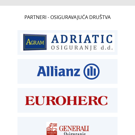
CENTRALA
PARTNERI - OSIGURAVAJUĆA DRUŠTVA
T:
01 6502 222
ČLANSTVO
T:
01 6502 212
E:
clanstvo@aksiget.hr
TEHNIČKI PREGLED I REGISTRACIJA
T:
01 6502 277
kontrolori T:
01 6502 265
blagajna T:
01 6502 261
registracija T:
01 6502 277
E:
registracija@aksiget.hr
E:
homologacija@aksiget.hr