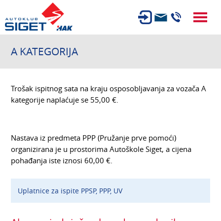
ČLANSTVO
A KATEGORIJA
TEHNIČKI PREGLED
OSIGURANJE
Trošak ispitnog sata na kraju osposobljavanja za vozača A
AUTOSERVIS
kategorije naplaćuje se 55,00 €.
USLUGE
NOVOSTI
Nastava iz predmeta PPP (Pružanje prve pomoći)
organizirana je u prostorima Autoškole Siget, a cijena
O NAMA
pohađanja iste iznosi 60,00 €.
KARIJERA
Uplatnice za ispite PPSP, PPP, UV
AUTOŠKOLA
POČETNA STRANICA