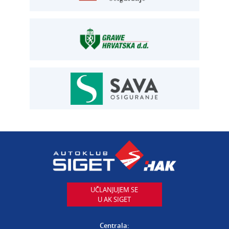
OSIGURANJE
Siget – zastupanje u osiguranju
T:
01 6502 292
E:
osiguranje@aksiget.hr
AUTOSERVIS
Autoservis Siget
T:
01 6502 230
E:
servis@aksiget.hr
AUTODIJELOVI
T:
01 6502 230
E:
autodijelovi@autosiget.hr
UČLANJUJEM SE
U AK SIGET
PROCJENA ŠTETE VOZILA
T:
01 6502 232
Centrala: