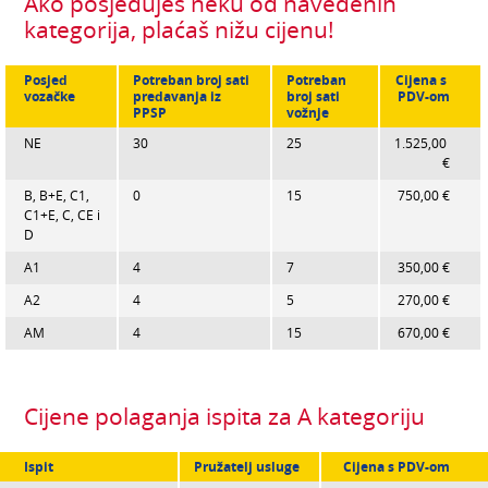
Ako posjeduješ neku od navedenih
NASTAVA
kategorija, plaćaš nižu cijenu!
CJENIK
DODATNO
Posjed 
Potreban broj sati 
Potreban 
Cijena s 
OBAVIJESTI
vozačke 
predavanja iz 
broj sati 
PDV-om
PPSP 
vožnje
NE
30
25
1.525,00 
€
B, B+E, C1, 
0
15
750,00 €
C1+E, C, CE i 
4
7
350,00 €
4
5
270,00 €
AM
4
15
Cijene polaganja ispita za A kategoriju
Ispit
Pružatelj usluge
Cijena s PDV-om