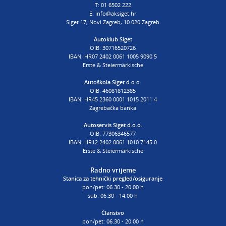
E:
procjena@aksiget.hr
T:
01 6502 222
E:
info@aksiget.hr
Siget 17, Novi Zagreb, 10 020 Zagreb
AUTOŠKOLA
Autoklub Siget
OIB: 30716520726
poslovnica Siget
IBAN: HR07 2402 0061 1005 9090 5
T:
01 6502 254
Erste & Steiermärkische
E:
autoskola@aksiget.hr
Autoškola Siget d.o.o.
OIB: 46081812385
IBAN: HR45 2360 0001 1015 2011 4
Zagrebačka banka
Autoservis Siget d.o.o.
OIB: 77306346577
IBAN: HR12 2402 0061 1010 7145 0
Erste & Steiermärkische
Radno vrijeme
Stanica za tehnički pregled/osiguranje
pon/pet: 06.30 - 20.00 h
sub: 06.30 - 14.00 h
Članstvo
pon/pet: 06.30 - 20.00 h