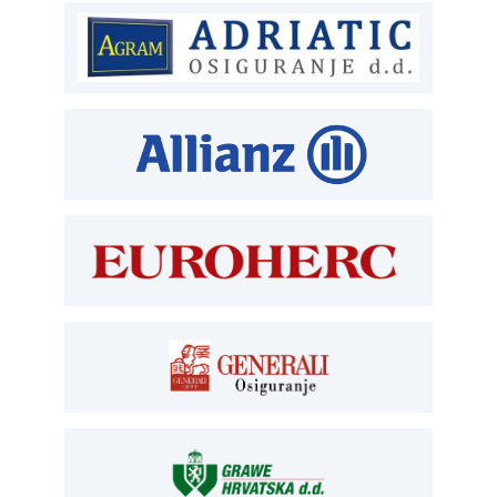
ČLANSTVO
T:
01 6502 212
E:
clanstvo@aksiget.hr
TEHNIČKI PREGLED I REGISTRACIJA
T:
01 6502 277
kontrolori T:
01 6502 265
blagajna T:
01 6502 261
registracija T:
01 6502 277
E:
registracija@aksiget.hr
E:
homologacija@aksiget.hr
OSIGURANJE
Siget – zastupanje u osiguranju
T:
01 6502 292
E:
osiguranje@aksiget.hr