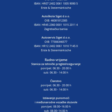
poslovnica Siget
IBAN: HR07 2402 0061 1005 9090 5
T:
01 6502 254
Erste & Steiermärkische
E:
autoskola@aksiget.hr
Autoškola Siget d.o.o.
OIB: 46081812385
IBAN: HR45 2360 0001 1015 2011 4
Zagrebačka banka
Autoservis Siget d.o.o.
OIB: 77306346577
IBAN: HR12 2402 0061 1010 7145 0
Erste & Steiermärkische
Radno vrijeme
Stanica za tehnički pregled/osiguranje
pon/pet: 06.30 - 20.00 h
sub: 06.30 - 14.00 h
Članstvo
pon/pet: 06.30 - 20.00 h
sub: 06.30 - 14.00 h
Izdavanje punomoći
i
međunarodne vozačke dozvole
pon/pet: 08.00–16.00 h
sub: 08.00–14.00 h