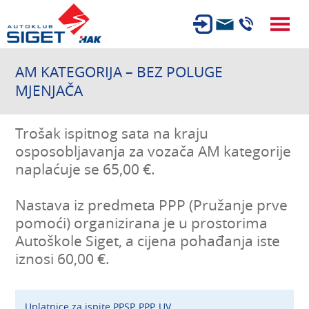
ČLANSTVO
AM KATEGORIJA – BEZ POLUGE
MJENJAČA
TEHNIČKI PREGLED
OSIGURANJE
Trošak ispitnog sata na kraju
AUTOSERVIS
osposobljavanja za vozača AM kategorije
USLUGE
naplaćuje se 65,00 €.
NOVOSTI
Nastava iz predmeta PPP (Pružanje prve
O NAMA
pomoći) organizirana je u prostorima
Autoškole Siget, a cijena pohađanja iste
KARIJERA
iznosi 60,00 €.
AUTOŠKOLA
POČETNA STRANICA
Uplatnice za ispite PPSP, PPP, UV