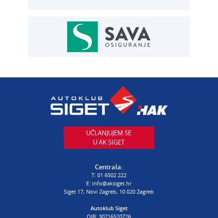
AUTOSERVIS
Autoservis Siget
T:
01 6502 230
E:
servis@aksiget.hr
AUTODIJELOVI
T:
01 6502 230
E:
autodijelovi@autosiget.hr
UČLANJUJEM SE
U AK SIGET
PROCJENA ŠTETE VOZILA
T:
01 6502 232
Centrala:
E:
procjena@aksiget.hr
T:
01 6502 222
E:
info@aksiget.hr
Siget 17, Novi Zagreb, 10 020 Zagreb
AUTOŠKOLA
Autoklub Siget
OIB: 30716520726