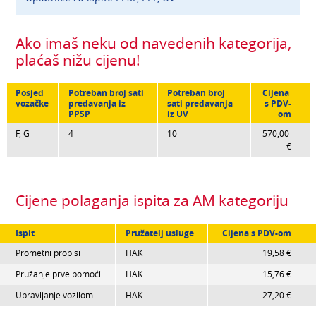
NASTAVA
CJENIK
DODATNO
Ako imaš neku od navedenih kategorija,
OBAVIJESTI
plaćaš nižu cijenu!
Posjed 
Potreban broj sati 
Potreban broj 
Cijena 
vozačke
predavanja iz 
sati predavanja 
s PDV-
PPSP
iz UV
om
F, G
4
10
570,00 
€
Cijene polaganja ispita za AM kategoriju
Ispit
Pružatelj usluge
Cijena s PDV-om
Prometni propisi
HAK
19,58 €
Pružanje prve pomoći
HAK
15,76 €
Upravljanje vozilom
HAK
27,20 €