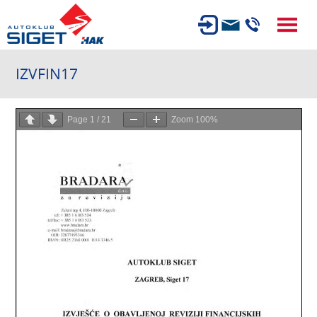
ČLANSTVO
IZVFIN17
TEHNIČKI PREGLED
OSIGURANJE
Page
1
/
21
Zoom
100%
AUTOSERVIS
USLUGE
NOVOSTI
O NAMA
KARIJERA
AUTOŠKOLA