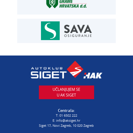
T:
01 6502 292
E:
osiguranje@aksiget.hr
AUTOSERVIS
Autoservis Siget
T:
01 6502 230
E:
servis@aksiget.hr
AUTODIJELOVI
T:
01 6502 230
E:
autodijelovi@autosiget.hr
UČLANJUJEM SE
U AK SIGET
PROCJENA ŠTETE VOZILA
T:
01 6502 232
Centrala:
E:
procjena@aksiget.hr
T:
01 6502 222
E:
info@aksiget.hr
Siget 17, Novi Zagreb, 10 020 Zagreb
AUTOŠKOLA