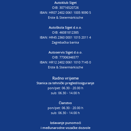
Autoklub Siget
OIB: 30716520726
poslovnica Siget
IBAN: HR07 2402 0061 1005 9090 5
T:
01 6502 254
Erste & Steiermärkische
E:
autoskola@aksiget.hr
Autoškola Siget d.o.o.
OIB: 46081812385
IBAN: HR45 2360 0001 1015 2011 4
Zagrebačka banka
Autoservis Siget d.o.o.
OIB: 77306346577
IBAN: HR12 2402 0061 1010 7145 0
Erste & Steiermärkische
Radno vrijeme
Stanica za tehnički pregled/osiguranje
pon/pet: 06.30 - 20.00 h
sub: 06.30 - 14.00 h
Članstvo
pon/pet: 06.30 - 20.00 h
sub: 06.30 - 14.00 h
Izdavanje punomoći
i
međunarodne vozačke dozvole