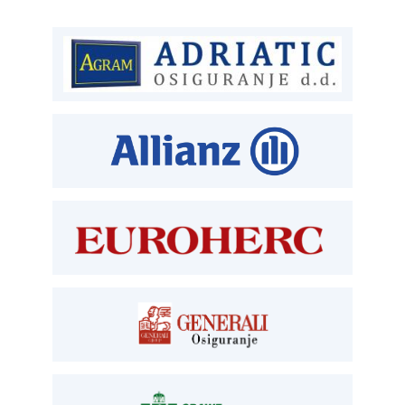
T:
01 6502 222
ČLANSTVO
T:
01 6502 212
E:
clanstvo@aksiget.hr
TEHNIČKI PREGLED I REGISTRACIJA
T:
01 6502 277
kontrolori T:
01 6502 265
blagajna T:
01 6502 261
registracija T:
01 6502 277
E:
registracija@aksiget.hr
E:
homologacija@aksiget.hr
OSIGURANJE
Siget – zastupanje u osiguranju