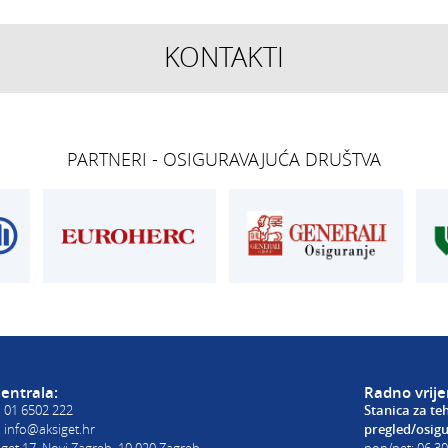
KONTAKTI
TEHNIČKI PREGLED I
OSIGURANJE
REGISTRACIJA
Siget – zastupan
get.hr
T:
01 6502 277
T:
01 6502 292
PARTNERI - OSIGURAVAJUĆA DRUŠTVA
kontrolori T:
01 6502 265
E:
osiguranje@ak
blagajna T:
01 6502 261
registracija T:
01 6502 277
E:
registracija@aksiget.hr
E:
homologacija@aksiget.hr
E VOZILA
AUTOŠKOLA
poslovnica Siget
get.hr
T:
01 6502 254
E:
autoskola@aksiget.hr
entrala:
Radno vrij
:
01 6502 222
Stanica za te
:
info@aksiget.hr
pregled/osig