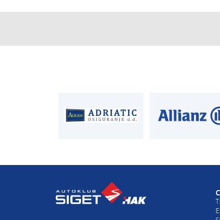
CENTRALA
ČLANSTVO
T:
01 6502 222
T:
01 6502 212
E:
clanstvo@aksi
AUTODIJELOVI
PROCJENA ŠTET
T:
01 6502 230
T:
01 6502 232
E:
autodijelovi@autosiget.hr
E:
procjena@aksi
C
T
E