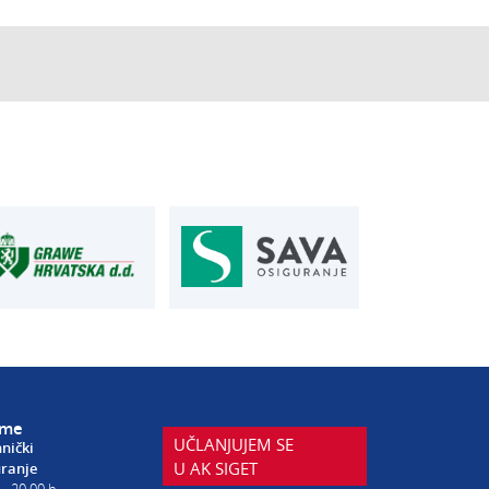
AUTOSERVIS
je u osiguranju
Autoservis Siget
T:
01 6502 230
siget.hr
E:
servis@aksiget.hr
eme
UČLANJUJEM SE
hnički
U AK SIGET
uranje