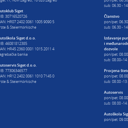
iget 17, Novi Zagreb, 10 020 Zagreb
pon/pet: 06.30
sub: 06.30 - 14
utoklub Siget
IB: 30716520726
Članstvo
BAN: HR07 2402 0061 1005 9090 5
pon/pet: 06.30
rste & Steiermärkische
sub: 06.30 - 14
utoškola Siget d.o.o.
Izdavanje pu
IB: 46081812385
i
međunarodn
BAN: HR45 2360 0001 1015 2011 4
dozvole
agrebačka banka
pon/pet: 08.0
sub: 08.00–14.
utoservis Siget d.o.o.
IB: 77306346577
Procjena štet
BAN: HR12 2402 0061 1010 7145 0
pon/pet: 08.00
rste & Steiermärkische
sub: 08.00 -13
Autoservis
pon/pet: 08.00
sub: 08.00 -14
Autoškola Sig
pon/pet: 09.00