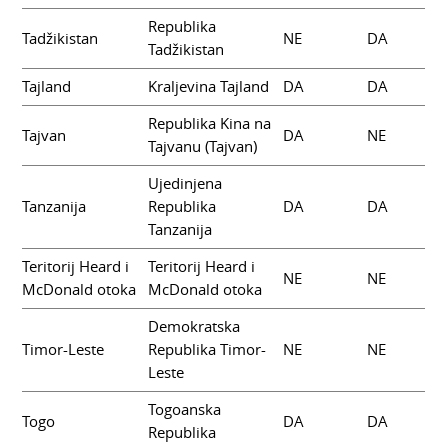
Republika
Tadžikistan
NE
DA
Tadžikistan
Tajland
Kraljevina Tajland
DA
DA
Republika Kina na
Tajvan
DA
NE
Tajvanu (Tajvan)
Ujedinjena
Tanzanija
Republika
DA
DA
Tanzanija
Teritorij Heard i
Teritorij Heard i
NE
NE
McDonald otoka
McDonald otoka
Demokratska
Timor-Leste
Republika Timor-
NE
NE
Leste
Togoanska
Togo
DA
DA
Republika