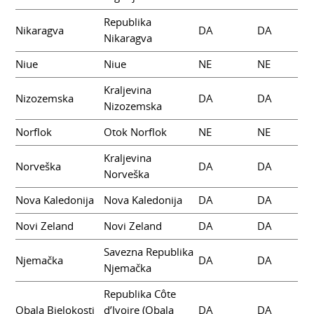
Republika
Nikaragva
DA
DA
Nikaragva
Niue
Niue
NE
NE
Kraljevina
Nizozemska
DA
DA
Nizozemska
Norflok
Otok Norflok
NE
NE
Kraljevina
Norveška
DA
DA
Norveška
Nova Kaledonija
Nova Kaledonija
DA
DA
Novi Zeland
Novi Zeland
DA
DA
Savezna Republika
Njemačka
DA
DA
Njemačka
Republika Côte
Obala Bjelokosti
d’Ivoire (Obala
DA
DA