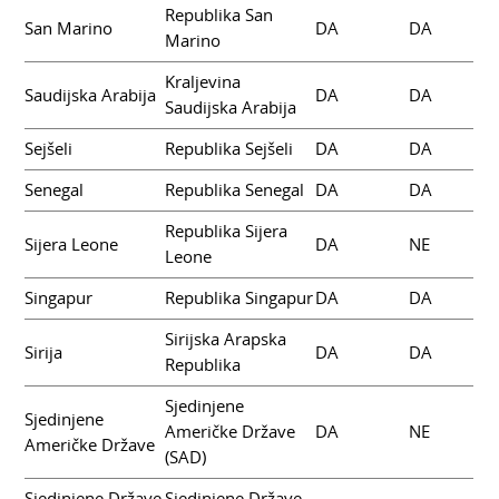
Republika San
San Marino
DA
DA
Marino
Kraljevina
Saudijska Arabija
DA
DA
Saudijska Arabija
Sejšeli
Republika Sejšeli
DA
DA
Senegal
Republika Senegal
DA
DA
Republika Sijera
Sijera Leone
DA
NE
Leone
Singapur
Republika Singapur
DA
DA
Sirijska Arapska
Sirija
DA
DA
Republika
Sjedinjene
Sjedinjene
Američke Države
DA
NE
Američke Države
(SAD)
Sjedinjene Države
Sjedinjene Države