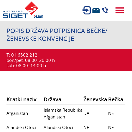
ČLANSTVO
POPIS DRŽAVA POTPISNICA BEČKE/
ŽENEVSKE KONVENCIJE
TEHNIČKI PREGLED
OSIGURANJE
T:
01 6502 212
AUTOSERVIS
pon/pet: 08:00–20:00 h
sub: 08:00–14:00 h
USLUGE
NOVOSTI
O NAMA
Kratki naziv
Država
Ženevska
Bečka
KARIJERA
Islamska Republika
Afganistan
DA
NE
AUTOŠKOLA
Afganistan
Alandski Otoci
Alandski Otoci
NE
NE