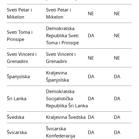
Sveti Petar i
Sveti Petar i
NE
NE
Mikelon
Mikelon
Demokratska
Sveti Toma i
Republika Sveti
DA
NE
Prinsipe
Toma i Prinsipe
Sveti Vincent i
Sveti Vincent i
NE
NE
Grenadini
Grenadini
Kraljevina
Španjolska
DA
DA
Španjolska
Demokratska
Šri Lanka
Socijalistička
DA
DA
Republika Šri Lanka
Švedska
Kraljevina Švedska
DA
DA
Švicarska
Švicarska
DA
DA
Konfederacija