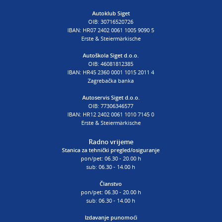
AUTOŠKOLA
Autoklub Siget
OIB: 30716520726
poslovnica Siget
IBAN: HR07 2402 0061 1005 9090 5
T:
01 6502 254
Erste & Steiermärkische
E:
autoskola@aksiget.hr
Autoškola Siget d.o.o.
OIB: 46081812385
IBAN: HR45 2360 0001 1015 2011 4
Zagrebačka banka
Autoservis Siget d.o.o.
OIB: 77306346577
IBAN: HR12 2402 0061 1010 7145 0
Erste & Steiermärkische
Radno vrijeme
Stanica za tehnički pregled/osiguranje
pon/pet: 06.30 - 20.00 h
sub: 06.30 - 14.00 h
Članstvo
pon/pet: 06.30 - 20.00 h
sub: 06.30 - 14.00 h
Izdavanje punomoći