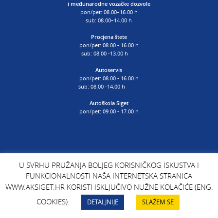
i
međunarodne vozačke dozvole
pon/pet: 08.00–16.00 h
sub: 08.00–14.00 h
Procjena štete
pon/pet: 08.00 - 16.00 h
sub: 08.00 -13.00 h
Autoservis
pon/pet: 08.00 - 16.00 h
sub: 08.00 -14.00 h
Autoškola Siget
pon/pet: 09.00 - 17.00 h
U SVRHU PRUŽANJA BOLJEG KORISNIČKOG ISKUSTVA I
FUNKCIONALNOSTI NAŠA INTERNETSKA STRANICA
WWW.AKSIGET.HR KORISTI ISKLJUČIVO NUŽNE KOLAČIĆE (ENG.
ŽELIM SE
IZRAČUN
PITANJA I
REZERVACIJE
COOKIES).
DETALJNIJE
SLAŽEM SE
UČLANITI
TEHNIČKOG
SUGESTIJE
TERMINA
PREGLEDA