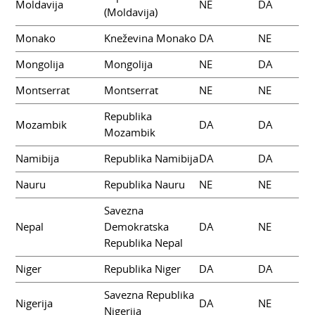
Moldavija
NE
DA
(Moldavija)
Monako
Kneževina Monako
DA
NE
Mongolija
Mongolija
NE
DA
Montserrat
Montserrat
NE
NE
Republika
Mozambik
DA
DA
Mozambik
Namibija
Republika Namibija
DA
DA
Nauru
Republika Nauru
NE
NE
Savezna
Nepal
Demokratska
DA
NE
Republika Nepal
Niger
Republika Niger
DA
DA
Savezna Republika
Nigerija
DA
NE
Nigerija