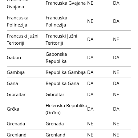
Francuska Gvajana
NE
DA
Gvajana
Francuska
Francuska
NE
DA
Polinezija
Polinezija
Francuski Južni
Francuski Južni
DA
NE
Teritoriji
Teritoriji
Gabonska
Gabon
DA
DA
Republika
Gambija
Republika Gambija
DA
NE
Gana
Republika Gana
DA
DA
Gibraltar
Gibraltar
DA
NE
Helenska Republika
Grčka
DA
DA
(Grčka)
Grenada
Grenada
NE
NE
Grenland
Grenland
NE
NE