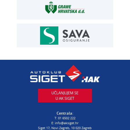
Siget – zastupanje u osiguranju
T:
01 6502 292
E:
osiguranje@aksiget.hr
AUTOSERVIS
Autoservis Siget
T:
01 6502 230
E:
servis@aksiget.hr
AUTODIJELOVI
T:
01 6502 230
E:
autodijelovi@autosiget.hr
UČLANJUJEM SE
U AK SIGET
PROCJENA ŠTETE VOZILA
T:
01 6502 232
Centrala:
E:
procjena@aksiget.hr
T:
01 6502 222
E:
info@aksiget.hr
Siget 17, Novi Zagreb, 10 020 Zagreb