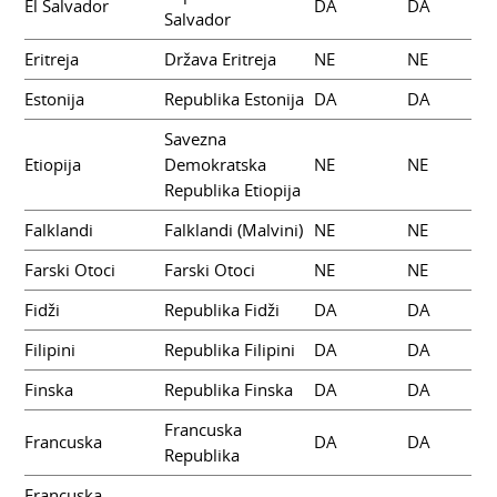
El Salvador
DA
DA
Salvador
Eritreja
Država Eritreja
NE
NE
Estonija
Republika Estonija
DA
DA
Savezna
Etiopija
Demokratska
NE
NE
Republika Etiopija
Falklandi
Falklandi (Malvini)
NE
NE
Farski Otoci
Farski Otoci
NE
NE
Fidži
Republika Fidži
DA
DA
Filipini
Republika Filipini
DA
DA
Finska
Republika Finska
DA
DA
Francuska
Francuska
DA
DA
Republika
Francuska