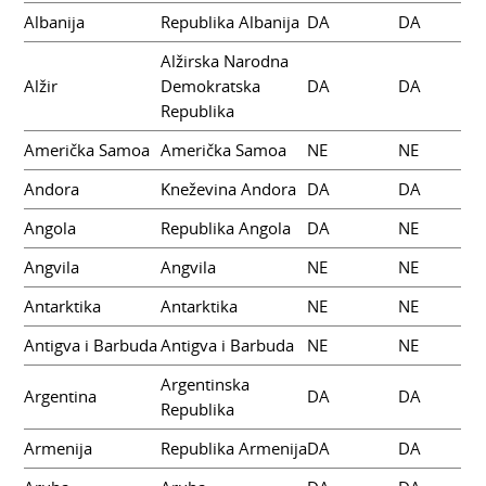
Albanija
Republika Albanija
DA
DA
Alžirska Narodna
Alžir
Demokratska
DA
DA
Republika
Američka Samoa
Američka Samoa
NE
NE
Andora
Kneževina Andora
DA
DA
Angola
Republika Angola
DA
NE
Angvila
Angvila
NE
NE
Antarktika
Antarktika
NE
NE
Antigva i Barbuda
Antigva i Barbuda
NE
NE
Argentinska
Argentina
DA
DA
Republika
Armenija
Republika Armenija
DA
DA