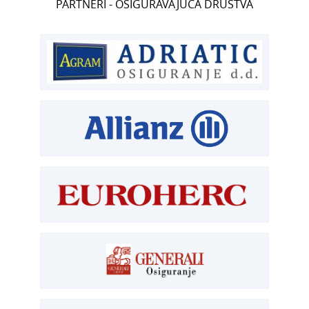
PARTNERI - OSIGURAVAJUĆA DRUŠTVA
T:
01 6502 222
ČLANSTVO
T:
01 6502 212
E:
clanstvo@aksiget.hr
TEHNIČKI PREGLED I REGISTRACIJA
T:
01 6502 277
kontrolori T:
01 6502 265
blagajna T:
01 6502 261
registracija T:
01 6502 277
E:
registracija@aksiget.hr
E:
homologacija@aksiget.hr
OSIGURANJE