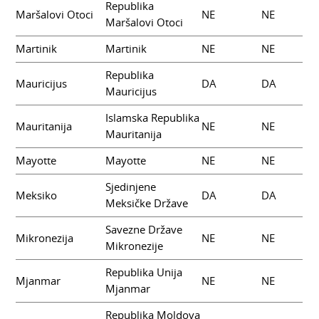
Republika
Maršalovi Otoci
NE
NE
Maršalovi Otoci
Martinik
Martinik
NE
NE
Republika
Mauricijus
DA
DA
Mauricijus
Islamska Republika
Mauritanija
NE
NE
Mauritanija
Mayotte
Mayotte
NE
NE
Sjedinjene
Meksiko
DA
DA
Meksičke Države
Savezne Države
Mikronezija
NE
NE
Mikronezije
Republika Unija
Mjanmar
NE
NE
Mjanmar
Republika Moldova