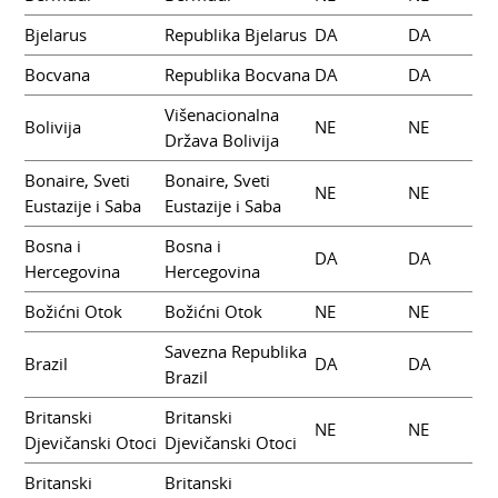
Bjelarus
Republika Bjelarus
DA
DA
Bocvana
Republika Bocvana
DA
DA
Višenacionalna
Bolivija
NE
NE
Država Bolivija
Bonaire, Sveti
Bonaire, Sveti
NE
NE
Eustazije i Saba
Eustazije i Saba
Bosna i
Bosna i
DA
DA
Hercegovina
Hercegovina
Božićni Otok
Božićni Otok
NE
NE
Savezna Republika
Brazil
DA
DA
Brazil
Britanski
Britanski
NE
NE
Djevičanski Otoci
Djevičanski Otoci
Britanski
Britanski