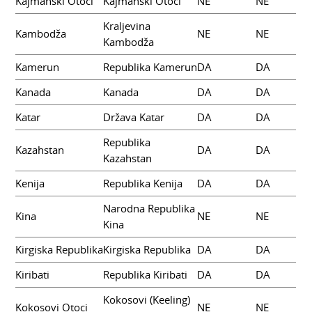
Kajmanski Otoci
Kajmanski Otoci
NE
NE
Kraljevina
Kambodža
NE
NE
Kambodža
Kamerun
Republika Kamerun
DA
DA
Kanada
Kanada
DA
DA
Katar
Država Katar
DA
DA
Republika
Kazahstan
DA
DA
Kazahstan
Kenija
Republika Kenija
DA
DA
Narodna Republika
Kina
NE
NE
Kina
Kirgiska Republika
Kirgiska Republika
DA
DA
Kiribati
Republika Kiribati
DA
DA
Kokosovi (Keeling)
Kokosovi Otoci
NE
NE