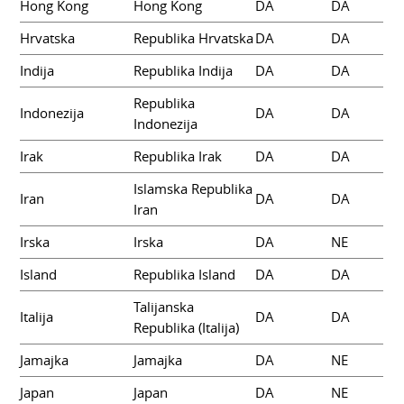
Hong Kong
Hong Kong
DA
DA
Hrvatska
Republika Hrvatska
DA
DA
Indija
Republika Indija
DA
DA
Republika
Indonezija
DA
DA
Indonezija
Irak
Republika Irak
DA
DA
Islamska Republika
Iran
DA
DA
Iran
Irska
Irska
DA
NE
Island
Republika Island
DA
DA
Talijanska
Italija
DA
DA
Republika (Italija)
Jamajka
Jamajka
DA
NE
Japan
Japan
DA
NE