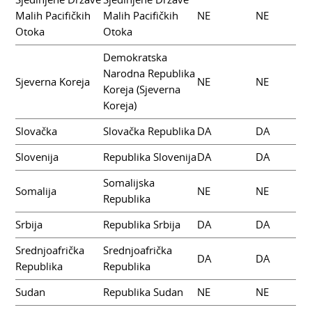
Malih Pacifičkih
Malih Pacifičkih
NE
NE
Otoka
Otoka
Demokratska
Narodna Republika
Sjeverna Koreja
NE
NE
Koreja (Sjeverna
Koreja)
Slovačka
Slovačka Republika
DA
DA
Slovenija
Republika Slovenija
DA
DA
Somalijska
Somalija
NE
NE
Republika
Srbija
Republika Srbija
DA
DA
Srednjoafrička
Srednjoafrička
DA
DA
Republika
Republika
Sudan
Republika Sudan
NE
NE