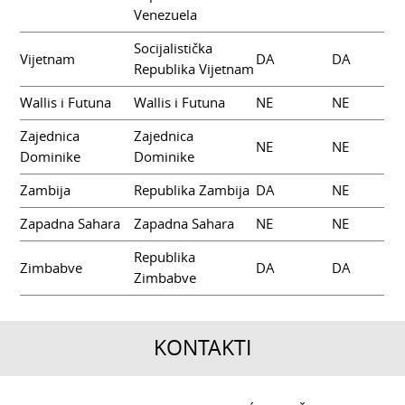
Venezuela
Socijalistička
Vijetnam
DA
DA
Republika Vijetnam
Wallis i Futuna
Wallis i Futuna
NE
NE
Zajednica
Zajednica
NE
NE
Dominike
Dominike
Zambija
Republika Zambija
DA
NE
Zapadna Sahara
Zapadna Sahara
NE
NE
Republika
Zimbabve
DA
DA
Zimbabve
KONTAKTI
CENTRALA