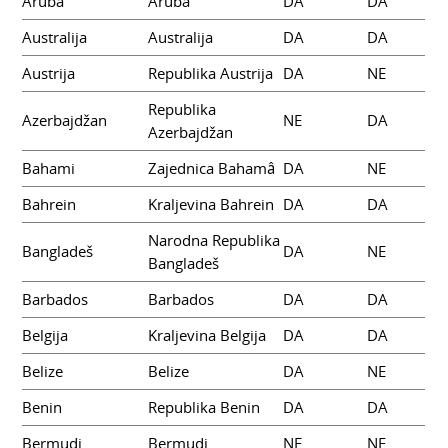
Aruba
Aruba
DA
DA
Australija
Australija
DA
DA
Austrija
Republika Austrija
DA
NE
Republika
Azerbajdžan
NE
DA
Azerbajdžan
Bahami
Zajednica Bahamâ
DA
NE
Bahrein
Kraljevina Bahrein
DA
DA
Narodna Republika
Bangladeš
DA
NE
Bangladeš
Barbados
Barbados
DA
DA
Belgija
Kraljevina Belgija
DA
DA
Belize
Belize
DA
NE
Benin
Republika Benin
DA
DA
Bermudi
Bermudi
NE
NE