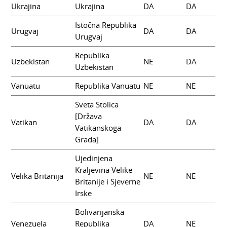
Ukrajina
Ukrajina
DA
DA
Istočna Republika
Urugvaj
DA
DA
Urugvaj
Republika
Uzbekistan
NE
DA
Uzbekistan
Vanuatu
Republika Vanuatu
NE
NE
Sveta Stolica
[Država
Vatikan
DA
DA
Vatikanskoga
Grada]
Ujedinjena
Kraljevina Velike
Velika Britanija
NE
NE
Britanije i Sjeverne
Irske
Bolivarijanska
Venezuela
Republika
DA
NE