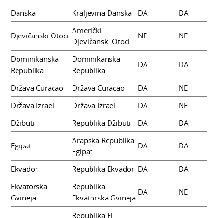
Danska
Kraljevina Danska
DA
DA
Američki
Djevičanski Otoci
NE
NE
Djevičanski Otoci
Dominikanska
Dominikanska
DA
DA
Republika
Republika
Država Curacao
Država Curacao
DA
NE
Država Izrael
Država Izrael
DA
NE
Džibuti
Republika Džibuti
DA
DA
Arapska Republika
Egipat
DA
DA
Egipat
Ekvador
Republika Ekvador
DA
DA
Ekvatorska
Republika
DA
NE
Gvineja
Ekvatorska Gvineja
Republika El