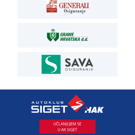
OSIGURANJE
Siget – zastupanje u osiguranju
T:
01 6502 292
E:
osiguranje@aksiget.hr
AUTOSERVIS
Autoservis Siget
T:
01 6502 230
E:
servis@aksiget.hr
AUTODIJELOVI
T:
01 6502 230
E:
autodijelovi@autosiget.hr
UČLANJUJEM SE
U AK SIGET
PROCJENA ŠTETE VOZILA