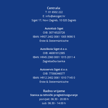
T:
01 6502 232
Centrala:
E:
procjena@aksiget.hr
T:
01 6502 222
E:
info@aksiget.hr
Siget 17, Novi Zagreb, 10 020 Zagreb
AUTOŠKOLA
Autoklub Siget
OIB: 30716520726
poslovnica Siget
IBAN: HR07 2402 0061 1005 9090 5
T:
01 6502 254
Erste & Steiermärkische
E:
autoskola@aksiget.hr
Autoškola Siget d.o.o.
OIB: 46081812385
IBAN: HR45 2360 0001 1015 2011 4
Zagrebačka banka
Autoservis Siget d.o.o.
OIB: 77306346577
IBAN: HR12 2402 0061 1010 7145 0
Erste & Steiermärkische
Radno vrijeme
Stanica za tehnički pregled/osiguranje
pon/pet: 06.30 - 20.00 h
sub: 06.30 - 14.00 h