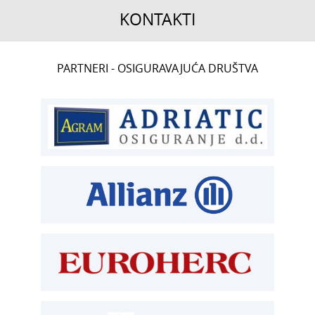
KONTAKTI
CENTRALA
PARTNERI - OSIGURAVAJUĆA DRUŠTVA
T:
01 6502 222
ČLANSTVO
T:
01 6502 212
E:
clanstvo@aksiget.hr
TEHNIČKI PREGLED I REGISTRACIJA
T:
01 6502 277
kontrolori T:
01 6502 265
blagajna T:
01 6502 261
registracija T:
01 6502 277
E:
registracija@aksiget.hr
E:
homologacija@aksiget.hr