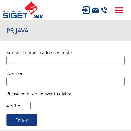
ČLANSTVO
PRIJAVA
TEHNIČKI PREGLED
OSIGURANJE
Korisničko ime ili adresa e-pošte
AUTOSERVIS
USLUGE
Lozinka
NOVOSTI
O NAMA
Please enter an answer in digits:
KARIJERA
4 × 1 =
AUTOŠKOLA