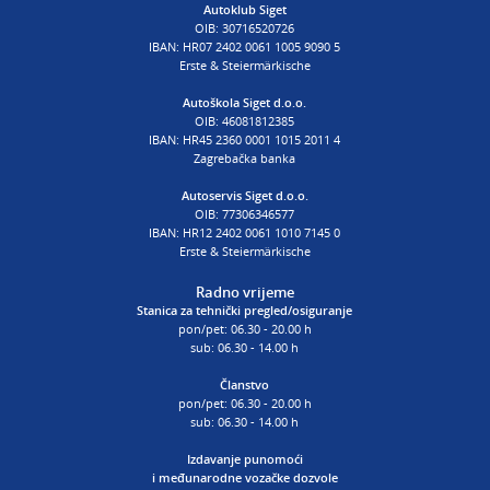
Autoklub Siget
OIB: 30716520726
poslovnica Siget
IBAN: HR07 2402 0061 1005 9090 5
T:
01 6502 254
Erste & Steiermärkische
E:
autoskola@aksiget.hr
Autoškola Siget d.o.o.
OIB: 46081812385
IBAN: HR45 2360 0001 1015 2011 4
Zagrebačka banka
Autoservis Siget d.o.o.
OIB: 77306346577
IBAN: HR12 2402 0061 1010 7145 0
Erste & Steiermärkische
Radno vrijeme
Stanica za tehnički pregled/osiguranje
pon/pet: 06.30 - 20.00 h
sub: 06.30 - 14.00 h
Članstvo
pon/pet: 06.30 - 20.00 h
sub: 06.30 - 14.00 h
Izdavanje punomoći
i
međunarodne vozačke dozvole