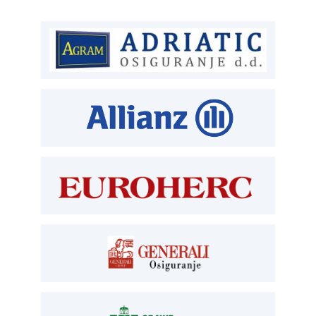
T:
01 6502 222
ČLANSTVO
T:
01 6502 212
E:
clanstvo@aksiget.hr
TEHNIČKI PREGLED I REGISTRACIJA
T:
01 6502 277
kontrolori T:
01 6502 265
blagajna T:
01 6502 261
registracija T:
01 6502 277
E:
registracija@aksiget.hr
E:
homologacija@aksiget.hr
OSIGURANJE
Siget – zastupanje u osiguranju