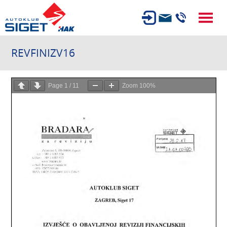
ČLANSTVO
REVFINIZV16
TEHNIČKI PREGLED
OSIGURANJE
Page
1
/
11
Zoom
100%
AUTOSERVIS
USLUGE
NOVOSTI
O NAMA
KARIJERA
AUTOŠKOLA