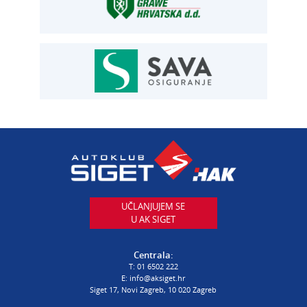
T:
01 6502 292
E:
osiguranje@aksiget.hr
AUTOSERVIS
Autoservis Siget
T:
01 6502 230
E:
servis@aksiget.hr
AUTODIJELOVI
T:
01 6502 230
E:
autodijelovi@autosiget.hr
UČLANJUJEM SE
U AK SIGET
PROCJENA ŠTETE VOZILA
T:
01 6502 232
Centrala:
E:
procjena@aksiget.hr
T:
01 6502 222
E:
info@aksiget.hr
Siget 17, Novi Zagreb, 10 020 Zagreb
AUTOŠKOLA