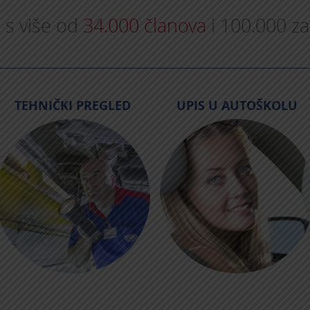
 s više od
34.000 članova
i 100.000 za
TEHNIČKI PREGLED
UPIS U AUTOŠKOLU