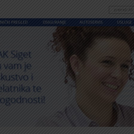
NIČKI PREGLED
OSIGURANJE
AUTOSERVIS
USLUGE
AK Siget
u vam je
kustvo i
latnika te
ogodnosti!