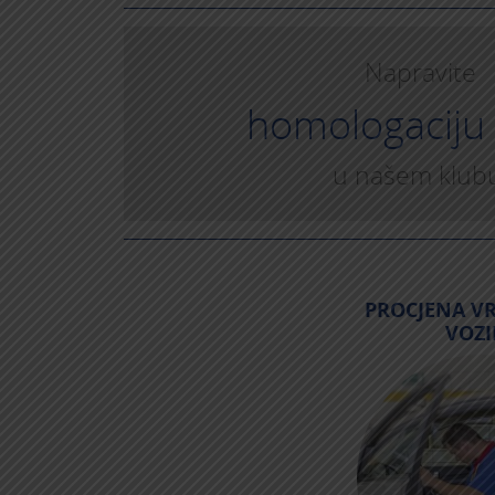
Napravite
homologaciju 
u našem klub
PROCJENA VR
VOZI