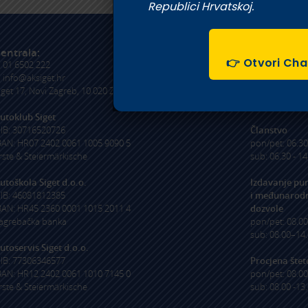
poslovnica Siget
Republici Hrvatskoj.
get.hr
T:
01 6502 254
E:
autoskola@aksiget.hr
entrala:
Radno vrij
👉 Otvori Cha
:
01 6502 222
Stanica za te
:
info@aksiget.hr
pregled/osig
iget 17, Novi Zagreb, 10 020 Zagreb
pon/pet: 06.30
sub: 06.30 - 14
utoklub Siget
IB: 30716520726
Članstvo
BAN: HR07 2402 0061 1005 9090 5
pon/pet: 06.30
rste & Steiermärkische
sub: 06.30 - 14
utoškola Siget d.o.o.
Izdavanje pu
IB: 46081812385
i
međunarodn
BAN: HR45 2360 0001 1015 2011 4
dozvole
agrebačka banka
pon/pet: 08.0
sub: 08.00–14.
utoservis Siget d.o.o.
IB: 77306346577
Procjena štet
BAN: HR12 2402 0061 1010 7145 0
pon/pet: 08.00
rste & Steiermärkische
sub: 08.00 -13