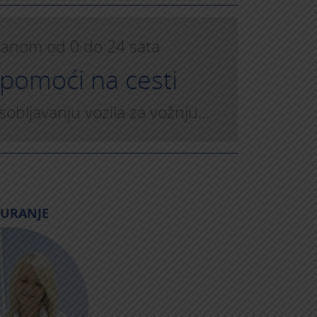
anom od 0 do 24 sata
 pomoći na cesti
obljavanju vozila za vožnju…
GURANJE