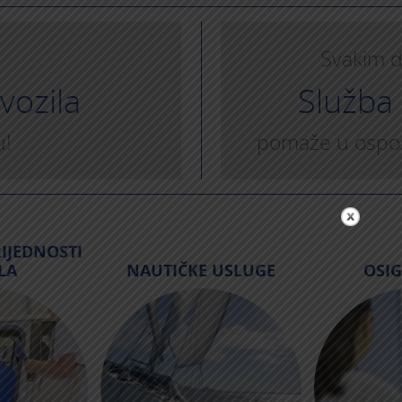
Svakim d
vozila
Služba
u!
pomaže u ospos
IJEDNOSTI
LA
NAUTIČKE USLUGE
OSI