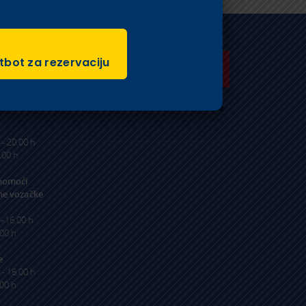
eme
tbot za rezervaciju
UČLANJUJEM SE
hnički
U AK SIGET
uranje
 - 20.00 h
.00 h
 - 20.00 h
.00 h
nomoći
e vozačke
0–16.00 h
00 h
e
 - 16.00 h
.00 h