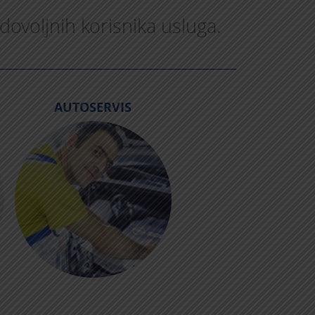
dovoljnih korisnika usluga.
AUTOSERVIS