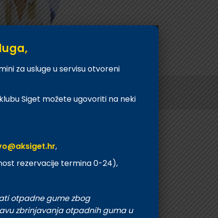
luga,
ni za usluge u servisu otvoreni
lubu Siget možete ugovoriti na neki
AUTOSERVIS
je u osiguranju
Autoservis Siget
T:
01 6502 230
vo@aksiget.hr
,
siget.hr
E:
servis@aksiget.hr
st rezervacije termina 0-24),
ati otpadne gume zbog
tavu zbrinjavanja otpadnih guma u