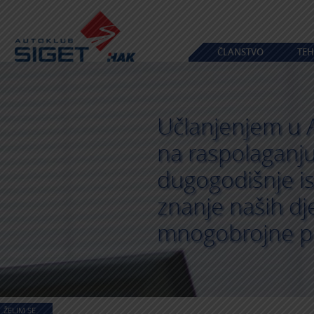
ČLANSTVO
TEH
Učlanjenjem u 
na raspolaganj
dugogodišnje is
znanje naših dje
mnogobrojne p
ŽELIM SE