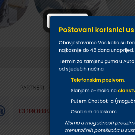
Poštovani korisnici us
Obavještavamo Vas kako su termi
najkasnije do 45 dana unaprijed.
KONTAKTI
Termin za zamjenu guma u Autok
od sljedećih načina:
TEHNIČKI PREGLED I
OSIGURANJE
REGISTRACIJA
Telefonskim pozivom
,
Siget – zastupan
get.hr
T:
01 6502 277
T:
01 6502 292
PARTNERI - OSIGURAVAJUĆA DRUŠTVA
Slanjem e-maila na
clanst
kontrolori T:
01 6502 265
E:
osiguranje@ak
blagajna T:
01 6502 261
Putem Chatbot-a (mogućno
registracija T:
01 6502 277
E:
registracija@aksiget.hr
Osobnim dolaskom.
E:
homologacija@aksiget.hr
Nismo u mogućnosti preuzim
E VOZILA
AUTOŠKOLA
trenutačnih poteškoća u sus