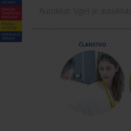
UČLANITI
Autoklub Siget je autoklub
IZRAČUN
TEHNIČKOG
PREGLEDA
PITANJA I
SUGESTIJE
REZERVACIJE
TERMINA
ČLANSTVO