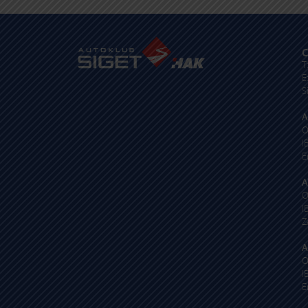
T:
01 6502 230
T:
01 6502 232
E:
autodijelovi@autosiget.hr
E:
procjena@aksi
C
T
E
S
A
O
I
E
A
O
I
Z
A
O
I
E