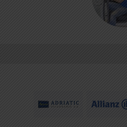
CENTRALA
ČLANSTVO
T:
01 6502 222
T:
01 6502 212
E:
clanstvo@aksi
AUTODIJELOVI
PROCJENA ŠTET