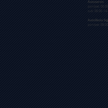
Autoservis
pon/pet: 08.00
sub: 08.00 -14
Autoškola Sig
pon/pet: 09.00