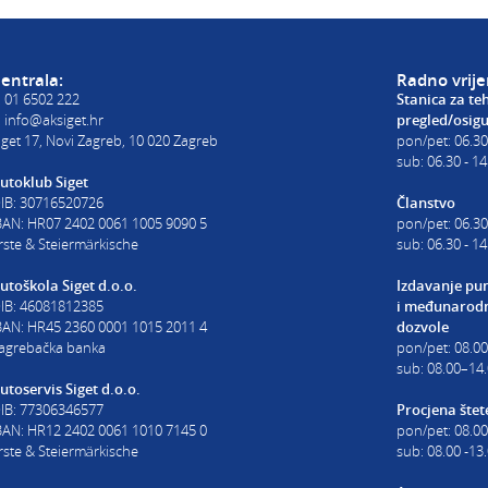
poslovnica Siget
get.hr
T:
01 6502 254
E:
autoskola@aksiget.hr
entrala:
Radno vrij
:
01 6502 222
Stanica za te
:
info@aksiget.hr
pregled/osig
iget 17, Novi Zagreb, 10 020 Zagreb
pon/pet: 06.30
sub: 06.30 - 14
utoklub Siget
IB: 30716520726
Članstvo
BAN: HR07 2402 0061 1005 9090 5
pon/pet: 06.30
rste & Steiermärkische
sub: 06.30 - 14
utoškola Siget d.o.o.
Izdavanje pu
IB: 46081812385
i
međunarodn
BAN: HR45 2360 0001 1015 2011 4
dozvole
agrebačka banka
pon/pet: 08.0
sub: 08.00–14.
utoservis Siget d.o.o.
IB: 77306346577
Procjena štet
BAN: HR12 2402 0061 1010 7145 0
pon/pet: 08.00
rste & Steiermärkische
sub: 08.00 -13