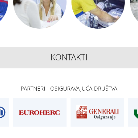
KONTAKTI
TEHNIČKI PREGLED I
OSIGURANJE
REGISTRACIJA
Siget – zastupan
get.hr
T:
01 6502 277
T:
01 6502 292
PARTNERI - OSIGURAVAJUĆA DRUŠTVA
kontrolori T:
01 6502 265
E:
osiguranje@ak
blagajna T:
01 6502 261
registracija T:
01 6502 277
E:
registracija@aksiget.hr
E:
homologacija@aksiget.hr
E VOZILA
AUTOŠKOLA