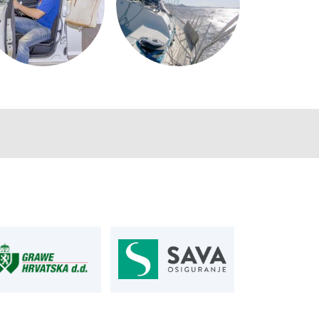
AUTOSERVIS
je u osiguranju
Autoservis Siget
T:
01 6502 230
siget.hr
E:
servis@aksiget.hr