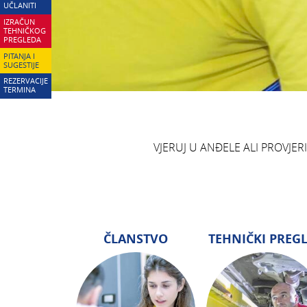
UČLANITI
IZRAČUN
TEHNIČKOG
PREGLEDA
PITANJA I
SUGESTIJE
REZERVACIJE
TERMINA
VJERUJ U ANĐELE ALI PROVJER
ČLANSTVO
TEHNIČKI PREG