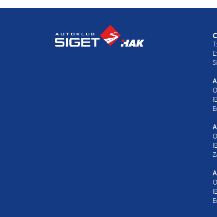
T:
01 6502 230
T:
01 6502 232
E:
autodijelovi@autosiget.hr
E:
procjena@aksi
C
T
E
S
A
O
I
E
A
O
I
Z
A
O
I
E