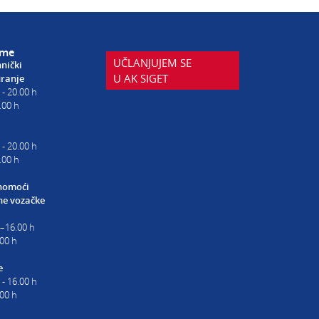
eme
UČLANJUJEM SE
hnički
U AK SIGET
uranje
 - 20.00 h
.00 h
 - 20.00 h
.00 h
nomoći
e vozačke
0–16.00 h
00 h
e
 - 16.00 h
.00 h