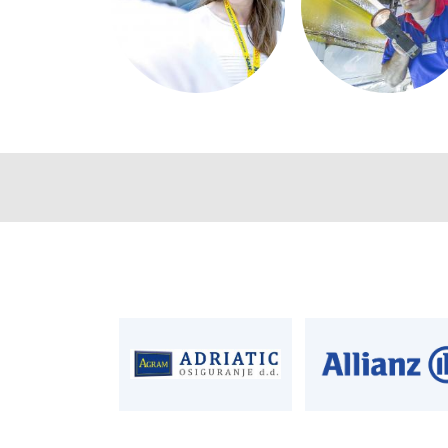
CENTRALA
ČLANSTVO
T:
01 6502 222
T:
01 6502 212
E:
clanstvo@aksi
AUTODIJELOVI
PROCJENA ŠTET