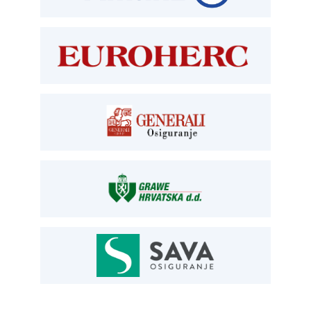
TEHNIČKI PREGLED I REGISTRACIJA
T:
01 6502 277
kontrolori T:
01 6502 265
blagajna T:
01 6502 261
registracija T:
01 6502 277
E:
registracija@aksiget.hr
E:
homologacija@aksiget.hr
OSIGURANJE
Siget – zastupanje u osiguranju
T:
01 6502 292
E:
osiguranje@aksiget.hr
AUTOSERVIS
Autoservis Siget
T:
01 6502 230
E:
servis@aksiget.hr