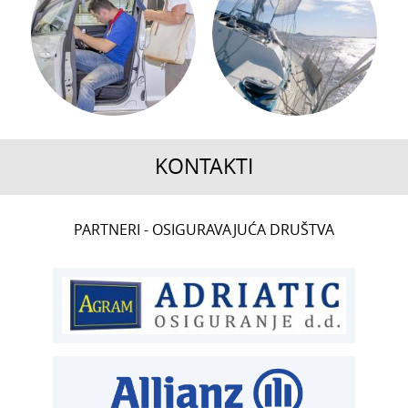
KONTAKTI
CENTRALA
PARTNERI - OSIGURAVAJUĆA DRUŠTVA
T:
01 6502 222
ČLANSTVO
T:
01 6502 212
E:
clanstvo@aksiget.hr