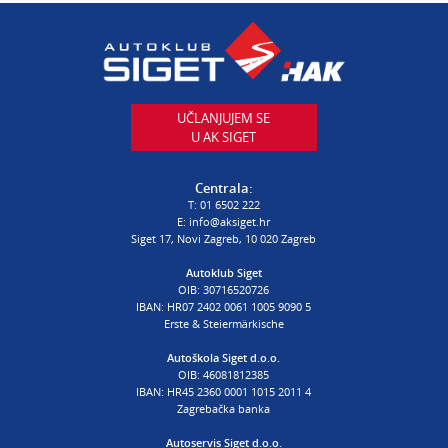
AUTODIJELOVI
T:
01 6502 230
E:
autodijelovi@autosiget.hr
UČLANJUJEM SE
U AK SIGET
PROCJENA ŠTETE VOZILA
T:
01 6502 232
Centrala:
E:
procjena@aksiget.hr
T:
01 6502 222
E:
info@aksiget.hr
Siget 17, Novi Zagreb, 10 020 Zagreb
AUTOŠKOLA
Autoklub Siget
OIB: 30716520726
poslovnica Siget
IBAN: HR07 2402 0061 1005 9090 5
T:
01 6502 254
Erste & Steiermärkische
E:
autoskola@aksiget.hr
Autoškola Siget d.o.o.
OIB: 46081812385
IBAN: HR45 2360 0001 1015 2011 4
Zagrebačka banka
Autoservis Siget d.o.o.