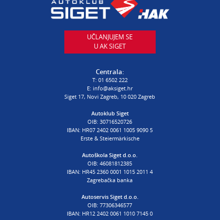
T:
01 6502 230
E:
autodijelovi@autosiget.hr
UČLANJUJEM SE
U AK SIGET
PROCJENA ŠTETE VOZILA
T:
01 6502 232
Centrala:
E:
procjena@aksiget.hr
T:
01 6502 222
E:
info@aksiget.hr
Siget 17, Novi Zagreb, 10 020 Zagreb
AUTOŠKOLA
Autoklub Siget
OIB: 30716520726
poslovnica Siget
IBAN: HR07 2402 0061 1005 9090 5
T:
01 6502 254
Erste & Steiermärkische
E:
autoskola@aksiget.hr
Autoškola Siget d.o.o.
OIB: 46081812385
IBAN: HR45 2360 0001 1015 2011 4
Zagrebačka banka
Autoservis Siget d.o.o.
OIB: 77306346577
IBAN: HR12 2402 0061 1010 7145 0