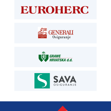
T:
01 6502 277
kontrolori T:
01 6502 265
blagajna T:
01 6502 261
registracija T:
01 6502 277
E:
registracija@aksiget.hr
E:
homologacija@aksiget.hr
OSIGURANJE
Siget – zastupanje u osiguranju
T:
01 6502 292
E:
osiguranje@aksiget.hr
AUTOSERVIS
Autoservis Siget
T:
01 6502 230
E:
servis@aksiget.hr
AUTODIJELOVI