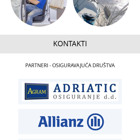
KONTAKTI
CENTRALA
PARTNERI - OSIGURAVAJUĆA DRUŠTVA
T:
01 6502 222
ČLANSTVO
T:
01 6502 212
E:
clanstvo@aksiget.hr
TEHNIČKI PREGLED I REGISTRACIJA