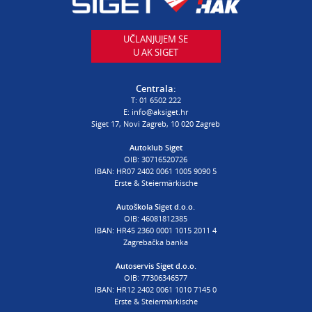
T:
01 6502 230
E:
autodijelovi@autosiget.hr
UČLANJUJEM SE
U AK SIGET
PROCJENA ŠTETE VOZILA
T:
01 6502 232
Centrala:
E:
procjena@aksiget.hr
T:
01 6502 222
E:
info@aksiget.hr
Siget 17, Novi Zagreb, 10 020 Zagreb
AUTOŠKOLA
Autoklub Siget
OIB: 30716520726
poslovnica Siget
IBAN: HR07 2402 0061 1005 9090 5
T:
01 6502 254
Erste & Steiermärkische
E:
autoskola@aksiget.hr
Autoškola Siget d.o.o.
OIB: 46081812385
IBAN: HR45 2360 0001 1015 2011 4
Zagrebačka banka
Autoservis Siget d.o.o.
OIB: 77306346577
IBAN: HR12 2402 0061 1010 7145 0
Erste & Steiermärkische