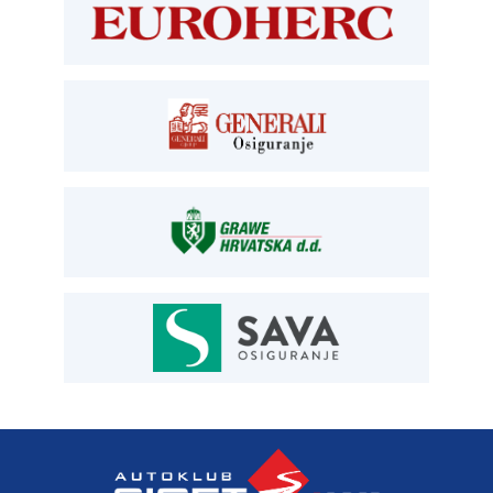
kontrolori T:
01 6502 265
blagajna T:
01 6502 261
registracija T:
01 6502 277
E:
registracija@aksiget.hr
E:
homologacija@aksiget.hr
OSIGURANJE
Siget – zastupanje u osiguranju
T:
01 6502 292
E:
osiguranje@aksiget.hr
AUTOSERVIS
Autoservis Siget
T:
01 6502 230
E:
servis@aksiget.hr
AUTODIJELOVI