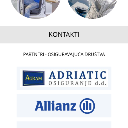
KONTAKTI
CENTRALA
PARTNERI - OSIGURAVAJUĆA DRUŠTVA
T:
01 6502 222
ČLANSTVO
T:
01 6502 212
E:
clanstvo@aksiget.hr
TEHNIČKI PREGLED I REGISTRACIJA
T:
01 6502 277