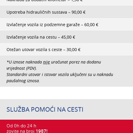
Upotreba hidrauličnih sustava – 90,00 €
Izvlačenje vozila iz podzemne garaže – 60,00 €
Izvlačenje vozila na cestu – 45,00 €
Otežan utovar vozila s ceste – 30,00 €
*U iznose naknada
nije
uračunat porez na dodanu
vrijednost (PDV).
Standardni utovar i istovar vozila uključeni su u naknadu
paušalnog iznosa.
SLUŽBA POMOĆI NA CESTI
Od 0h do 24 h
zovite na broj
1987
!