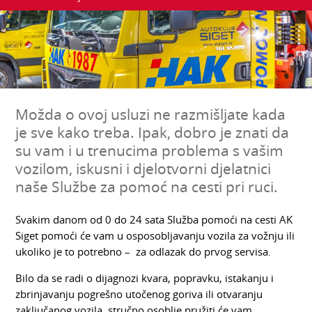
Možda o ovoj usluzi ne razmišljate kada
je sve kako treba. Ipak, dobro je znati da
su vam i u trenucima problema s vašim
vozilom, iskusni i djelotvorni djelatnici
naše Službe za pomoć na cesti pri ruci.
Svakim danom od 0 do 24 sata Služba pomoći na cesti AK
Siget pomoći će vam u osposobljavanju vozila za vožnju ili
ukoliko je to potrebno – za odlazak do prvog servisa.
Bilo da se radi o dijagnozi kvara, popravku, istakanju i
zbrinjavanju pogrešno utočenog goriva ili otvaranju
zaključanog vozila, stručno osoblje pružiti će vam