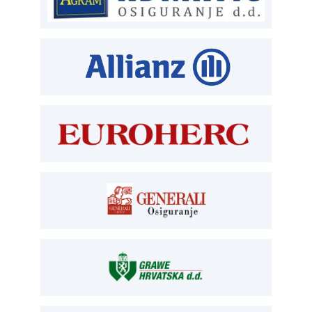
ČLANSTVO
T:
01 6502 212
E:
clanstvo@aksiget.hr
TEHNIČKI PREGLED I REGISTRACIJA
T:
01 6502 277
kontrolori T:
01 6502 265
blagajna T:
01 6502 261
registracija T:
01 6502 277
E:
registracija@aksiget.hr
E:
homologacija@aksiget.hr
OSIGURANJE
Siget – zastupanje u osiguranju
T:
01 6502 292
E:
osiguranje@aksiget.hr