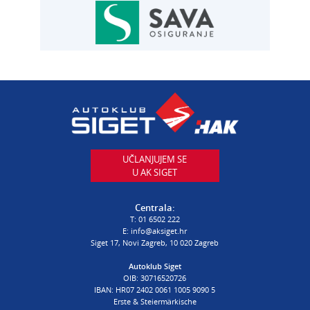
AUTOSERVIS
Autoservis Siget
T:
01 6502 230
E:
servis@aksiget.hr
AUTODIJELOVI
T:
01 6502 230
E:
autodijelovi@autosiget.hr
UČLANJUJEM SE
U AK SIGET
PROCJENA ŠTETE VOZILA
T:
01 6502 232
Centrala:
E:
procjena@aksiget.hr
T:
01 6502 222
E:
info@aksiget.hr
Siget 17, Novi Zagreb, 10 020 Zagreb
AUTOŠKOLA
Autoklub Siget
OIB: 30716520726
poslovnica Siget
IBAN: HR07 2402 0061 1005 9090 5
T:
01 6502 254
Erste & Steiermärkische