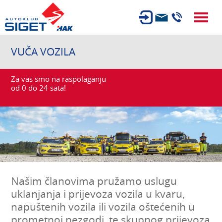
ČLANSTVO
VUČA VOZILA
TEHNIČKI PREGLED
Za vas smo na raspolaganju
OSIGURANJE
od 0 do 24 sata!
AUTOSERVIS
USLUGE
NOVOSTI
O NAMA
KARIJERA
Našim članovima pružamo uslugu
uklanjanja i prijevoza vozila u kvaru,
AUTOŠKOLA
napuštenih vozila ili vozila oštećenih u
prometnoj nezgodi, te skupnog prijevoza