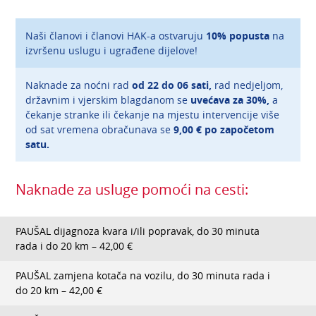
Naši članovi i članovi HAK-a ostvaruju
10% popusta
na
izvršenu uslugu i ugrađene dijelove!
Naknade za noćni rad
od 22 do 06 sati,
rad nedjeljom,
državnim i vjerskim blagdanom se
uvećava za 30%,
a
čekanje stranke ili čekanje na mjestu intervencije više
od sat vremena obračunava se
9,00
€ po započetom
satu.
Naknade za usluge pomoći na cesti:
PAUŠAL dijagnoza kvara i/ili popravak, do 30 minuta
rada i do 20 km – 42,00 €
PAUŠAL zamjena kotača na vozilu, do 30 minuta rada i
do 20 km – 42,00 €