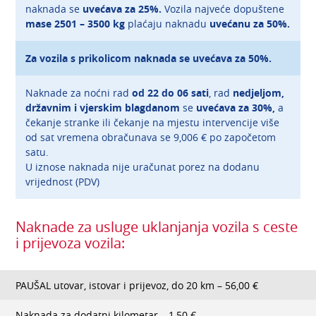
naknada se
uvećava za 25%.
Vozila najveće dopuštene
mase 2501 – 3500 kg
plaćaju naknadu
uvećanu za 50%.
Za
vozila s prikolicom
naknada se
uvećava za 50%
.
Naknade za noćni rad
od 22 do 06 sati
, rad
nedjeljom,
državnim i vjerskim blagdanom
se
uvećava za 30%,
a
čekanje stranke ili čekanje na mjestu intervencije više
od sat vremena obračunava se 9,006 € po započetom
satu.
U iznose
naknada
nije uračunat porez na dodanu
vrijednost (PDV)
Naknade za usluge uklanjanja vozila s ceste
i prijevoza vozila:
PAUŠAL utovar, istovar i prijevoz, do 20 km – 56,00 €
Naknada za dodatni kilometar – 1,50 €