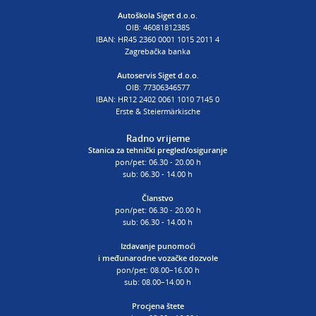
E:
autoskola@aksiget.hr
Autoškola Siget d.o.o.
OIB: 46081812385
IBAN: HR45 2360 0001 1015 2011 4
Zagrebačka banka
Autoservis Siget d.o.o.
OIB: 77306346577
IBAN: HR12 2402 0061 1010 7145 0
Erste & Steiermärkische
Radno vrijeme
Stanica za tehnički pregled/osiguranje
pon/pet: 06.30 - 20.00 h
sub: 06.30 - 14.00 h
Članstvo
pon/pet: 06.30 - 20.00 h
sub: 06.30 - 14.00 h
Izdavanje punomoći
i
međunarodne vozačke dozvole
pon/pet: 08.00–16.00 h
sub: 08.00–14.00 h
Procjena štete