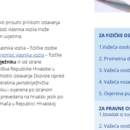
biti prisutni prilikom izdavanja
osti vlasnika vozila može
ZA FIZIČKE O
m uvjetima.
1.Važeća osobn
lasnika vozila – fizičke osobe
nomoć vlasnika vozila
– fizičke
2. Prometna do
lježniku
ili od strane
ništva Republike Hrvatske u
3. Važeća osob
shoditi izdavanje Dozvole ispred
4. Važeća voza
otrebna javnobilježnička
iku i ovjerena po stranom
5. Ovjerena pu
i prevedena na hrvatski jezik po
mača u Republici Hrvatskoj.
ZA PRAVNE 
1.Izvadak iz s
2. Važeća osob