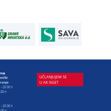
AUTOSERVIS
je u osiguranju
Autoservis Siget
T:
01 6502 230
siget.hr
E:
servis@aksiget.hr
eme
UČLANJUJEM SE
hnički
U AK SIGET
uranje
 - 20.00 h
.00 h
 - 20.00 h
.00 h