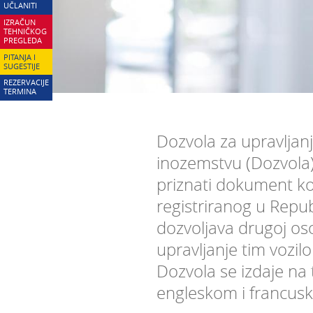
UČLANITI
IZRAČUN
TEHNIČKOG
PREGLEDA
PITANJA I
SUGESTIJE
REZERVACIJE
TERMINA
Dozvola za upravljan
inozemstvu (Dozvola
priznati dokument koj
registriranog u Repub
dozvoljava drugoj os
upravljanje tim vozi
Dozvola se izdaje na 
engleskom i francus