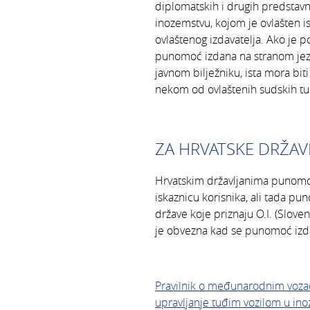
diplomatskih i drugih predstav
inozemstvu, kojom je ovlašten i
ovlaštenog izdavatelja. Ako je p
punomoć izdana na stranom jez
javnom bilježniku, ista mora bit
nekom od ovlaštenih sudskih tu
ZA HRVATSKE DRŽAV
Hrvatskim državljanima punomo
iskaznicu korisnika, ali tada pun
države koje priznaju O.I. (Slove
je obvezna kad se punomoć izda
Pravilnik o međunarodnim voza
upravljanje tuđim vozilom u in