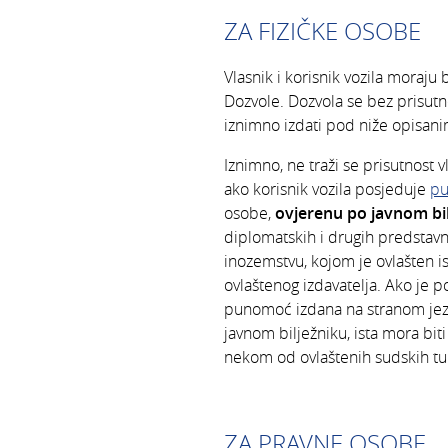
ZA FIZIČKE OSOBE
Vlasnik i korisnik vozila moraju 
Dozvole. Dozvola se bez prisutn
iznimno izdati pod niže opisani
Iznimno, ne traži se prisutnost v
ako korisnik vozila posjeduje
pu
osobe,
ovjerenu po javnom bi
diplomatskih i drugih predstav
inozemstvu, kojom je ovlašten i
ovlaštenog izdavatelja. Ako je p
punomoć izdana na stranom jez
javnom bilježniku, ista mora bit
nekom od ovlaštenih sudskih tu
ZA PRAVNE OSOBE