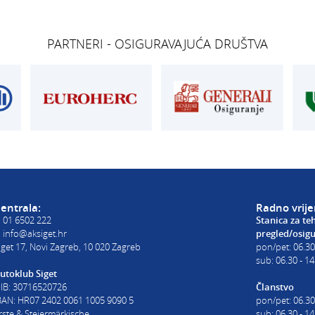
TEHNIČKI PREGLED I
OSIGURANJE
REGISTRACIJA
Siget – zastupan
get.hr
T:
01 6502 277
T:
01 6502 292
PARTNERI - OSIGURAVAJUĆA DRUŠTVA
kontrolori T:
01 6502 265
E:
osiguranje@ak
blagajna T:
01 6502 261
registracija T:
01 6502 277
E:
registracija@aksiget.hr
E:
homologacija@aksiget.hr
E VOZILA
AUTOŠKOLA
poslovnica Siget
get.hr
T:
01 6502 254
E:
autoskola@aksiget.hr
entrala:
Radno vrij
:
01 6502 222
Stanica za te
:
info@aksiget.hr
pregled/osig
iget 17, Novi Zagreb, 10 020 Zagreb
pon/pet: 06.30
sub: 06.30 - 14
utoklub Siget
IB: 30716520726
Članstvo
BAN: HR07 2402 0061 1005 9090 5
pon/pet: 06.30
rste & Steiermärkische
sub: 06.30 - 14