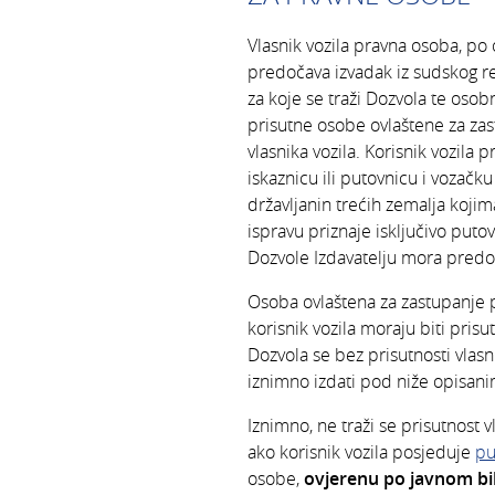
Vlasnik vozila pravna osoba, po 
predočava izvadak iz sudskog re
za koje se traži Dozvola te osob
prisutne osobe ovlaštene za za
vlasnika vozila. Korisnik vozil
iskaznicu ili putovnicu i vozačku
državljanin trećih zemalja koji
ispravu priznaje isključivo puto
Dozvole Izdavatelju mora predoč
Osoba ovlaštena za zastupanje p
korisnik vozila moraju biti prisu
Dozvola se bez prisutnosti vlas
iznimno izdati pod niže opisani
Iznimno, ne traži se prisutnost 
ako korisnik vozila posjeduje
pu
osobe,
ovjerenu po javnom bi