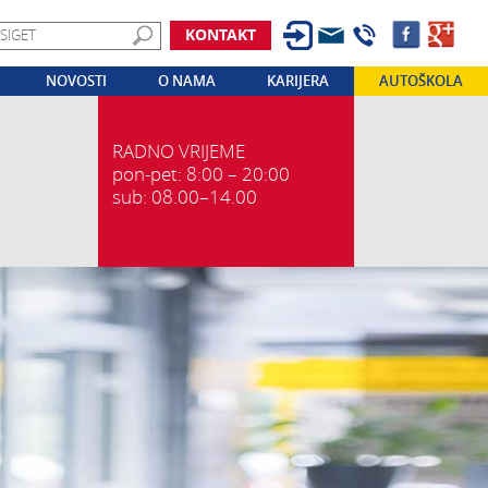
KONTAKT
NOVOSTI
O NAMA
KARIJERA
AUTOŠKOLA
RADNO VRIJEME
pon-pet: 8:00 – 20:00
sub: 08.00–14.00