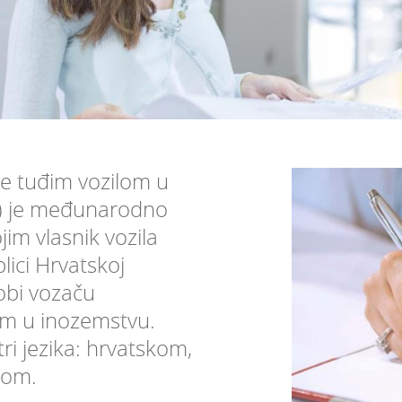
je tuđim vozilom u
) je međunarodno
im vlasnik vozila
lici Hrvatskoj
obi vozaču
lom u inozemstvu.
tri jezika: hrvatskom,
kom.