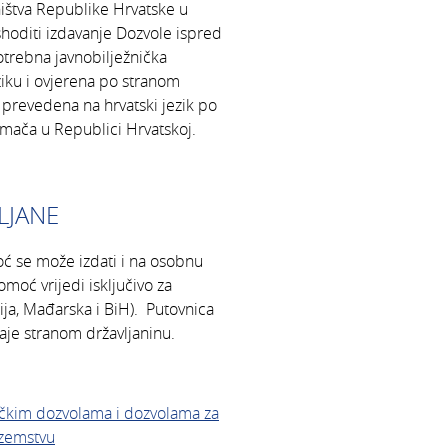
ništva Republike Hrvatske u
shoditi izdavanje Dozvole ispred
otrebna javnobilježnička
iku i ovjerena po stranom
i prevedena na hrvatski jezik po
mača u Republici Hrvatskoj.
LJANE
ć se može izdati i na osobnu
omoć vrijedi isključivo za
nija, Mađarska i BiH). Putovnica
je stranom državljaninu.
čkim dozvolama i dozvolama za
ozemstvu