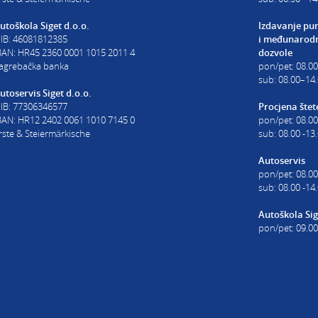
utoškola Siget d.o.o.
Izdavanje pu
IB: 46081812385
i
međunarodn
BAN: HR45 2360 0001 1015 2011 4
dozvole
agrebačka banka
pon/pet: 08.0
sub: 08.00–14.
utoservis Siget d.o.o.
IB: 77306346577
Procjena štet
BAN: HR12 2402 0061 1010 7145 0
pon/pet: 08.00
rste & Steiermärkische
sub: 08.00 -13
Autoservis
pon/pet: 08.00
sub: 08.00 -14
Autoškola Sig
pon/pet: 09.00