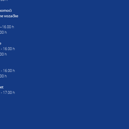
nomoći
e vozačke
0–16.00 h
00 h
e
 - 16.00 h
.00 h
 - 16.00 h
.00 h
et
 - 17.00 h