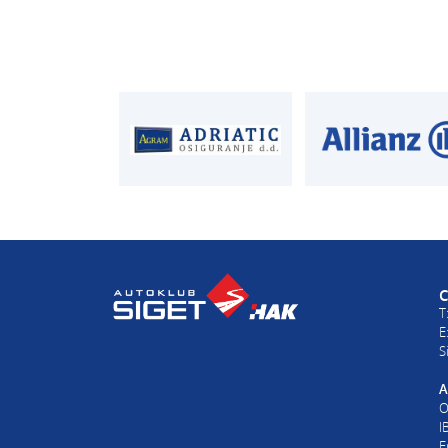
CENTRALA
ČLANSTVO
T:
01 6502 222
T:
01 6502 212
E:
clanstvo@aksi
AUTODIJELOVI
PROCJENA ŠTET
T:
01 6502 230
T:
01 6502 232
E:
autodijelovi@autosiget.hr
E:
procjena@aksi
C
T
E
S
A
O
I
E