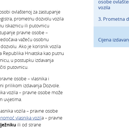
osobe ovlašte
vozila
osobi ovlaštenoj za zastupanje
gistra, prometnu dozvolu vozila
3. Prometna do
nu iskaznicu ili putovnicu
stupanje pravne osobe –
a predočava važeću osobnu
Cijena izdavan
 dozvolu. Ako je korisnik vozila
ma Republika Hrvatska kao putnu
vnicu, u postupku izdavanja
iti putovnicu.
ravne osobe – vlasnika i
tni prilikom izdavanja Dozvole.
nika vozila – pravne osobe može
m uvjetima.
vlasnika vozila – pravne osobe
nomoć vlasnika vozil
a – pravne
lježniku
ili od strane