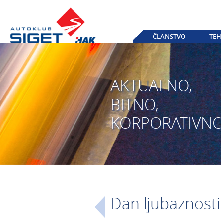
ČLANSTVO
TEH
AKTUALNO,
BITNO,
KORPORATIVN
Dan ljubaznost