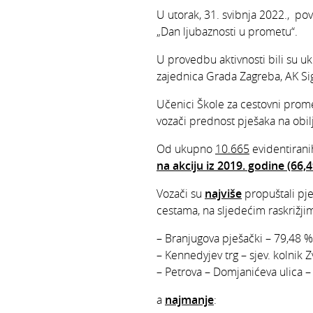
U utorak, 31. svibnja 2022., p
„Dan ljubaznosti u prometu“.
U provedbu aktivnosti bili su uk
zajednica Grada Zagreba, AK Sig
Učenici Škole za cestovni promet
vozači prednost pješaka na obil
Od ukupno
10.665
evidentiran
na akciju iz 2019. godine (66
Vozači su
najviše
propuštali pj
cestama, na sljedećim raskrižji
– Branjugova pješački – 79,48 %
– Kennedyjev trg – sjev. kolnik 
– Petrova – Domjanićeva ulica –
a
najmanje
: