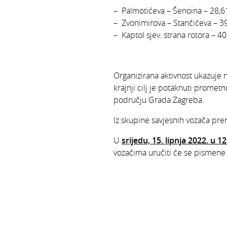
– Palmotićeva – Šenoina – 28,6
– Zvonimirova – Stančićeva – 3
– Kaptol sjev. strana rotora – 4
Organizirana aktivnost ukazuje 
krajnji cilj je potaknuti prometn
području Grada Zagreba.
Iz skupine savjesnih vozača pre
U
srijedu, 15. lipnja 2022. u 12
vozačima uručiti će se pismene 