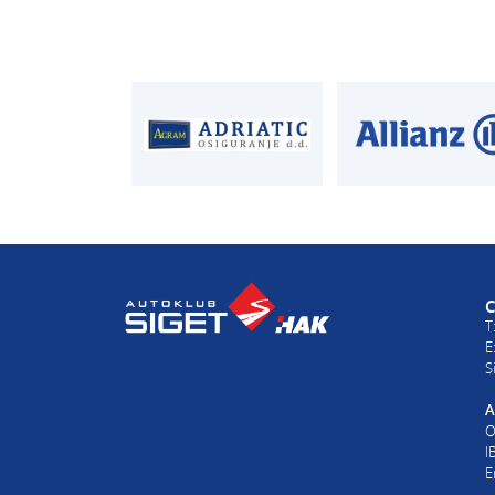
T:
01 6502 222
T:
01 6502 212
E:
clanstvo@aksi
AUTODIJELOVI
PROCJENA ŠTET
T:
01 6502 230
T:
01 6502 232
E:
autodijelovi@autosiget.hr
E:
procjena@aksi
C
T
E
S
A
O
I
E