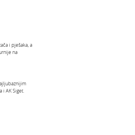
ča i pješaka, a
urnije na
jljubaznijim
 i AK Siget.