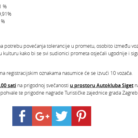
1 %
9,91%
0 %
na potrebu povećanja tolerancije u prometu, osobito između voza
u kulturu kako bi se svi sudionici prometa osjećali ugodnije i sig
ma registracijskim oznakama nasumice će se izvući 10 vozača.
.00 sati
na prigodnoj svečanosti
u prostoru Autokluba Siget
na
pohvale te prigodne nagrade Turističke zajednice grada Zagreba