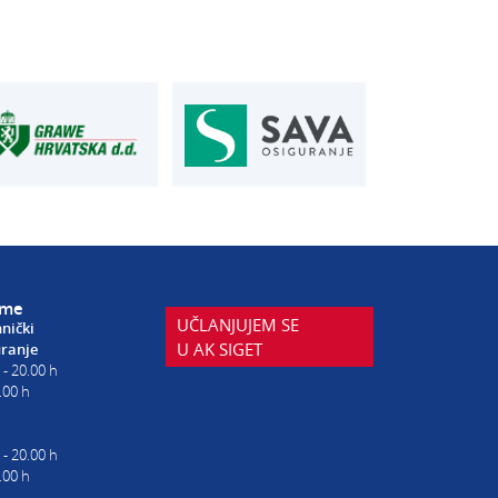
je u osiguranju
Autoservis Siget
T:
01 6502 230
siget.hr
E:
servis@aksiget.hr
eme
UČLANJUJEM SE
hnički
U AK SIGET
uranje
 - 20.00 h
.00 h
 - 20.00 h
.00 h