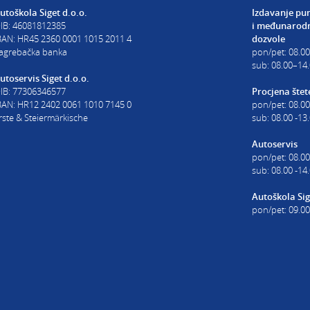
utoškola Siget d.o.o.
Izdavanje pu
IB: 46081812385
i
međunarodn
BAN: HR45 2360 0001 1015 2011 4
dozvole
agrebačka banka
pon/pet: 08.0
sub: 08.00–14.
utoservis Siget d.o.o.
IB: 77306346577
Procjena štet
BAN: HR12 2402 0061 1010 7145 0
pon/pet: 08.00
rste & Steiermärkische
sub: 08.00 -13
Autoservis
pon/pet: 08.00
sub: 08.00 -14
Autoškola Sig
pon/pet: 09.00