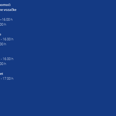
nomoći
e vozačke
0–16.00 h
00 h
e
 - 16.00 h
.00 h
 - 16.00 h
.00 h
et
 - 17.00 h