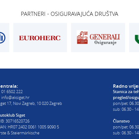
REGISTRACIJA
Siget – zastupan
get.hr
T:
01 6502 277
T:
01 6502 292
PARTNERI - OSIGURAVAJUĆA DRUŠTVA
kontrolori T:
01 6502 265
E:
osiguranje@ak
blagajna T:
01 6502 261
registracija T:
01 6502 277
E:
registracija@aksiget.hr
E:
homologacija@aksiget.hr
E VOZILA
AUTOŠKOLA
poslovnica Siget
get.hr
T:
01 6502 254
E:
autoskola@aksiget.hr
entrala:
Radno vrij
:
01 6502 222
Stanica za te
:
info@aksiget.hr
pregled/osig
iget 17, Novi Zagreb, 10 020 Zagreb
pon/pet: 06.30
sub: 06.30 - 14
utoklub Siget
IB: 30716520726
Članstvo
BAN: HR07 2402 0061 1005 9090 5
pon/pet: 06.30
rste & Steiermärkische
sub: 06.30 - 14