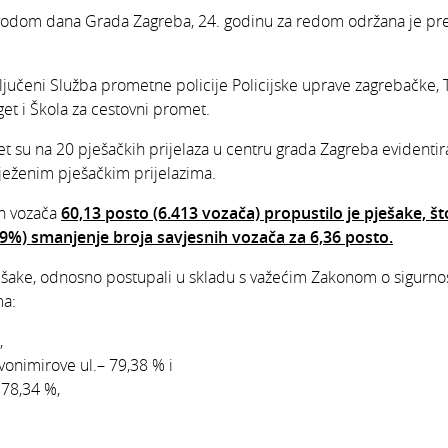
ovodom dana Grada Zagreba, 24. godinu za redom održana je pre
ljučeni Služba prometne policije Policijske uprave zagrebačke, T
et i Škola za cestovni promet.
 su na 20 pješačkih prijelaza u centru grada Zagreba evidentiral
ježenim pješačkim prijelazima.
ih vozača
60,13 posto (6.413 vozača) propustilo je pješake, š
,49%) smanjenje broja savjesnih vozača za 6,36 posto.
ešake, odnosno postupali u skladu s važećim Zakonom o sigurno
ma:
,
Zvonimirove ul.– 79,38 % i
 78,34 %,