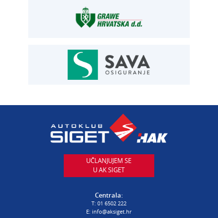
Siget – zastupanje u osiguranju
T:
01 6502 292
E:
osiguranje@aksiget.hr
AUTOSERVIS
Autoservis Siget
T:
01 6502 230
E:
servis@aksiget.hr
AUTODIJELOVI
T:
01 6502 230
E:
autodijelovi@autosiget.hr
UČLANJUJEM SE
U AK SIGET
PROCJENA ŠTETE VOZILA
T:
01 6502 232
Centrala:
E:
procjena@aksiget.hr
T:
01 6502 222
E:
info@aksiget.hr