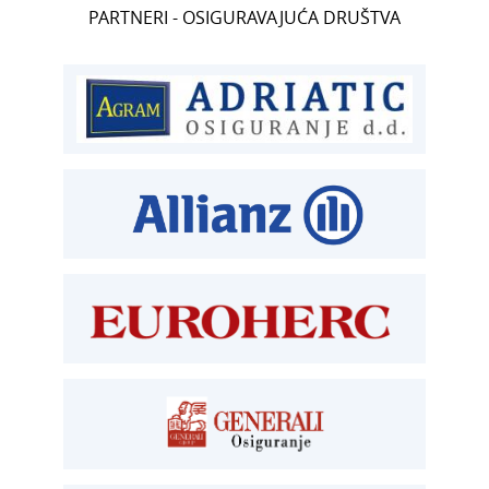
PARTNERI - OSIGURAVAJUĆA DRUŠTVA
T:
01 6502 222
ČLANSTVO
T:
01 6502 212
E:
clanstvo@aksiget.hr
TEHNIČKI PREGLED I REGISTRACIJA
T:
01 6502 277
kontrolori T:
01 6502 265
blagajna T:
01 6502 261
registracija T:
01 6502 277
E:
registracija@aksiget.hr
E:
homologacija@aksiget.hr
OSIGURANJE