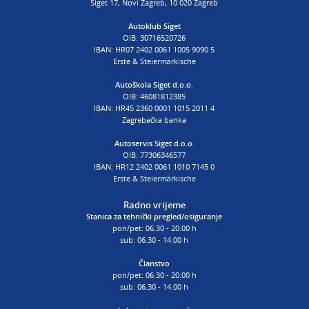
Siget 17, Novi Zagreb, 10 020 Zagreb
AUTOŠKOLA
Autoklub Siget
OIB: 30716520726
poslovnica Siget
IBAN: HR07 2402 0061 1005 9090 5
T:
01 6502 254
Erste & Steiermärkische
E:
autoskola@aksiget.hr
Autoškola Siget d.o.o.
OIB: 46081812385
IBAN: HR45 2360 0001 1015 2011 4
Zagrebačka banka
Autoservis Siget d.o.o.
OIB: 77306346577
IBAN: HR12 2402 0061 1010 7145 0
Erste & Steiermärkische
Radno vrijeme
Stanica za tehnički pregled/osiguranje
pon/pet: 06.30 - 20.00 h
sub: 06.30 - 14.00 h
Članstvo
pon/pet: 06.30 - 20.00 h
sub: 06.30 - 14.00 h