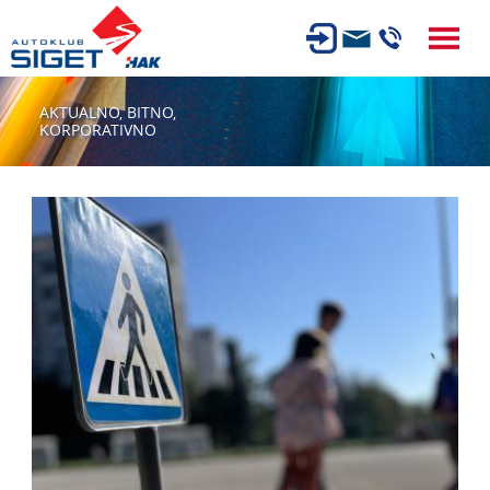
ČLANSTVO
AKTUALNO,
BITNO,
KORPORATIVNO
TEHNIČKI PREGLED
OSIGURANJE
AUTOSERVIS
USLUGE
NOVOSTI
O NAMA
KARIJERA
AUTOŠKOLA