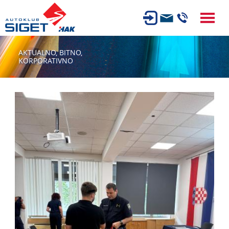
ČLANSTVO
AKTUALNO,
BITNO,
KORPORATIVNO
TEHNIČKI PREGLED
OSIGURANJE
AUTOSERVIS
USLUGE
NOVOSTI
O NAMA
KARIJERA
AUTOŠKOLA