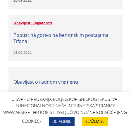
20.09.2022
Obavijesti Pogodnosti
Popust na gorivo na benzinskim postajama
Tifona
25.07.2022
Obavijest o radnom vremenu
15.07.2022
U SVRHU PRUŽANJA BOLJEG KORISNIČKOG ISKUSTVA I
FUNKCIONALNOSTI NAŠA INTERNETSKA STRANICA
WWW.AKSIGET.HR KORISTI ISKLJUČIVO NUŽNE KOLAČIĆE (ENG.
ŽELIM SE
IZRAČUN
PITANJA I
REZERVACIJE
COOKIES).
DETALJNIJE
SLAŽEM SE
UČLANITI
TEHNIČKOG
SUGESTIJE
TERMINA
PREGLEDA