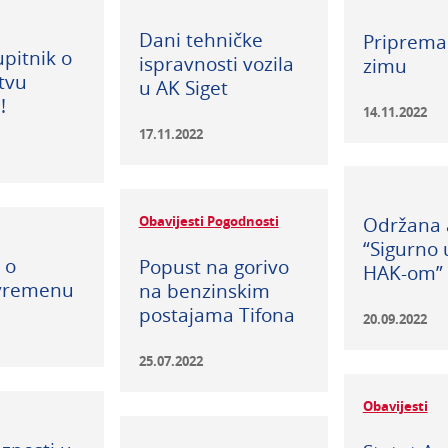
Dani tehničke
Priprema 
upitnik o
ispravnosti vozila
zimu
tvu
u AK Siget
!
14.11.2022
17.11.2022
Obavijesti Pogodnosti
Održana 
“Sigurno 
 o
Popust na gorivo
HAK-om”
vremenu
na benzinskim
postajama Tifona
20.09.2022
25.07.2022
Obavijesti