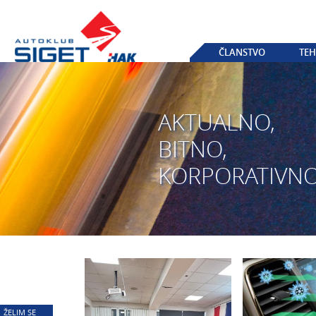
ČLANSTVO
TEH
AKTUALNO,
BITNO,
KORPORATIVN
ŽELIM SE