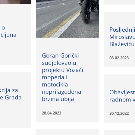
 o
Posljednj
cijena
Miroslavu
Blaževiću
Goran Gorički
08.02.2023
sudjelovao u
projektu Vozači
mopeda i
motocikla –
cija za
neprilagođena
Obavijes
če Grada
brzina ubija
radnom 
28.04.2023
30.12.2022