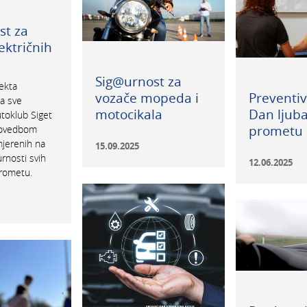
st za
ektričnih
Sig@urnost za
ekta
Preventiv
vozače mopeda i
a sve
Dan ljuba
motocikala
utoklub Siget
prometu 
provedbom
mjerenih na
15.09.2025
rnosti svih
12.06.2025
prometu.