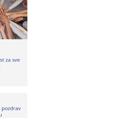
t za sve
e
i pozdrav
u