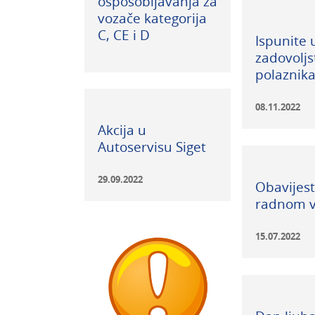
osposobljavanja za
vozače kategorija
C, CE i D
Ispunite 
zadovoljs
polaznika
08.11.2022
Akcija u
Autoservisu Siget
29.09.2022
Obavijest
radnom 
15.07.2022