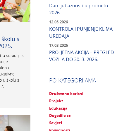
Dan ljubaznosti u prometu
2026.
12.05.2026
KONTROLA I PUNJENJE KLIMA
UREĐAJA
 školu s
025.
17.03.2026
PROLJETNA AKCIJA – PREGLED
t u suradnji s
VOZILA DO 30. 3. 2026.
o je
klopu
kativne
PO KATEGORIJAMA
o u školu s
".
Društveno korisni
Projekt
Edukacija
Dogodilo se
Savjeti
Pogodnosti