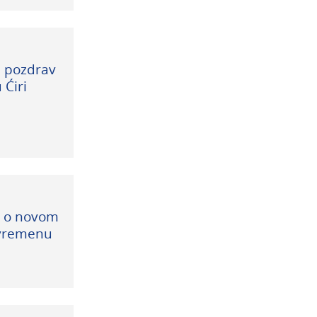
i pozdrav
 Ćiri
t o novom
vremenu