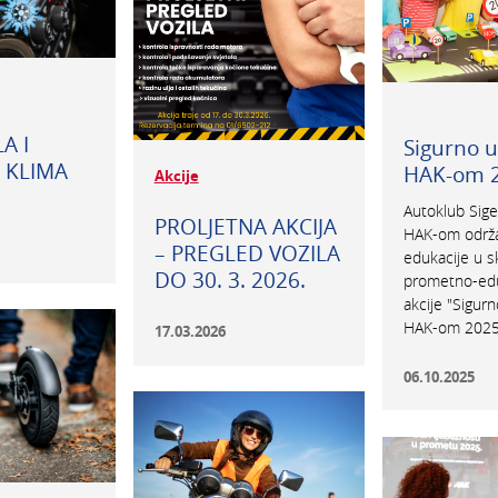
A I
Sigurno u
 KLIMA
HAK-om 2
Akcije
Autoklub Sige
PROLJETNA AKCIJA
HAK-om održa
– PREGLED VOZILA
edukacije u s
DO 30. 3. 2026.
prometno-edu
akcije "Sigurn
HAK-om 2025.
17.03.2026
06.10.2025