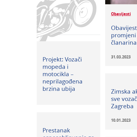
Obavijesti
Obavijest
promjeni 
članarina
31.03.2023
Projekt: Vozači
mopeda i
motocikla –
neprilagođena
brzina ubija
Zimska ak
sve voza
Zagreba
10.01.2023
Prestanak