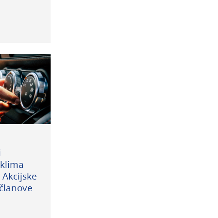
i
 klima
 Akcijske
 članove