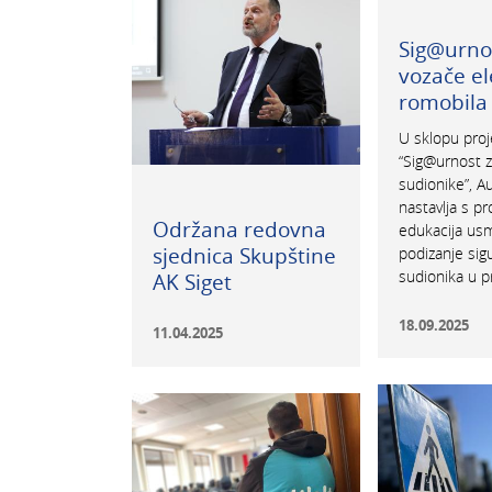
Sig@urno
vozače el
romobila
U sklopu proj
“Sig@urnost z
sudionike”, A
nastavlja s 
Održana redovna
edukacija us
sjednica Skupštine
podizanje sigu
sudionika u 
AK Siget
18.09.2025
11.04.2025