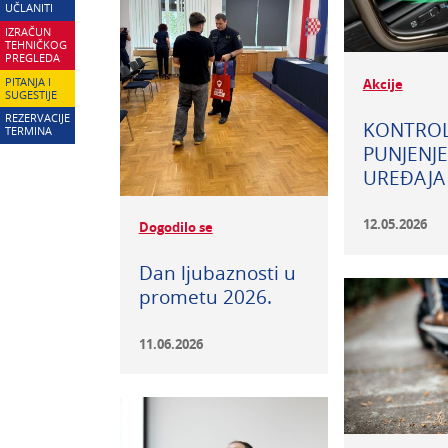
UČLANITI
IZRAČUN
TEHNIČKOG
PREGLEDA
PITANJA I
Akcije
SUGESTIJE
REZERVACIJE
KONTROL
TERMINA
PUNJENJE
UREĐAJA
12.05.2026
Dogodilo se
Dan ljubaznosti u
prometu 2026.
11.06.2026