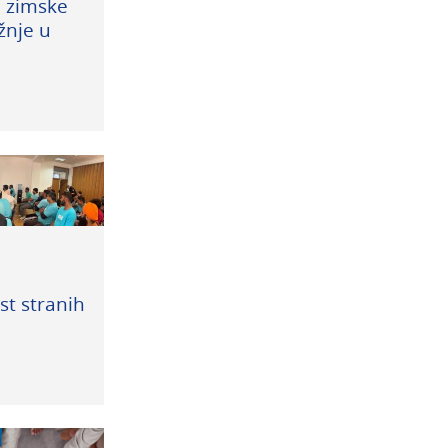
i zimske
žnje u
t stranih