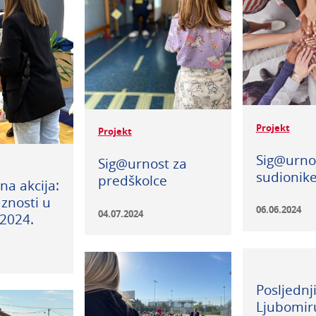
Projekt
Projekt
Sig@urnos
Sig@urnost za
sudionik
predškolce
na akcija:
znosti u
06.06.2024
04.07.2024
2024.
Posljednj
Ljubomir