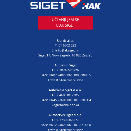
T:
01 6502 230
E:
autodijelovi@autosiget.hr
UČLANJUJEM SE
U AK SIGET
PROCJENA ŠTETE VOZILA
T:
01 6502 232
Centrala:
E:
procjena@aksiget.hr
T:
01 6502 222
E:
info@aksiget.hr
Siget 17, Novi Zagreb, 10 020 Zagreb
AUTOŠKOLA
Autoklub Siget
OIB: 30716520726
poslovnica Siget
IBAN: HR07 2402 0061 1005 9090 5
T:
01 6502 254
Erste & Steiermärkische
E:
autoskola@aksiget.hr
Autoškola Siget d.o.o.
OIB: 46081812385
IBAN: HR45 2360 0001 1015 2011 4
Zagrebačka banka
Autoservis Siget d.o.o.
OIB: 77306346577
IBAN: HR12 2402 0061 1010 7145 0
Erste & Steiermärkische