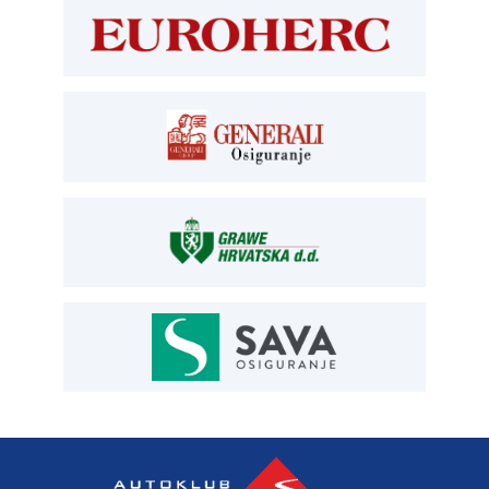
kontrolori T:
01 6502 265
blagajna T:
01 6502 261
registracija T:
01 6502 277
E:
registracija@aksiget.hr
E:
homologacija@aksiget.hr
OSIGURANJE
Siget – zastupanje u osiguranju
T:
01 6502 292
E:
osiguranje@aksiget.hr
AUTOSERVIS
Autoservis Siget
T:
01 6502 230
E:
servis@aksiget.hr
AUTODIJELOVI