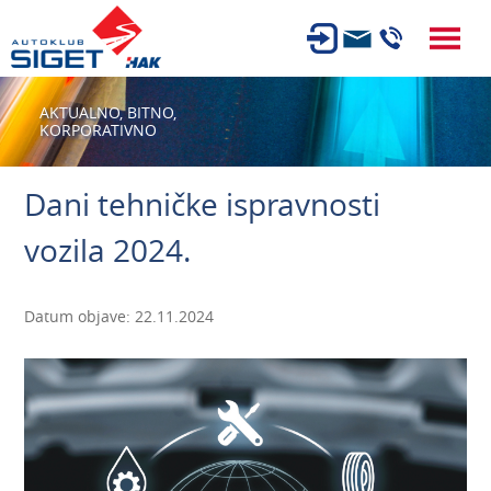
ČLANSTVO
AKTUALNO,
BITNO,
KORPORATIVNO
TEHNIČKI PREGLED
OSIGURANJE
Dani tehničke ispravnosti
AUTOSERVIS
vozila 2024.
USLUGE
NOVOSTI
Datum objave: 22.11.2024
O NAMA
KARIJERA
AUTOŠKOLA