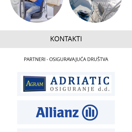
KONTAKTI
CENTRALA
PARTNERI - OSIGURAVAJUĆA DRUŠTVA
T:
01 6502 222
ČLANSTVO
T:
01 6502 212
E:
clanstvo@aksiget.hr
TEHNIČKI PREGLED I REGISTRACIJA
T:
01 6502 277