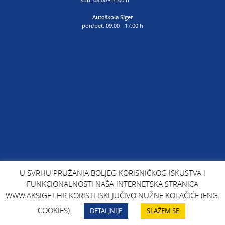
Autoškola Siget
pon/pet: 09.00 - 17.00 h
U SVRHU PRUŽANJA BOLJEG KORISNIČKOG ISKUSTVA I
FUNKCIONALNOSTI NAŠA INTERNETSKA STRANICA
WWW.AKSIGET.HR KORISTI ISKLJUČIVO NUŽNE KOLAČIĆE (ENG.
COOKIES).
DETALJNIJE
SLAŽEM SE
COPYRIGHTS: AK SIGET, koncept i oblikovanje: Jasna Bolanča za Kreativni krug