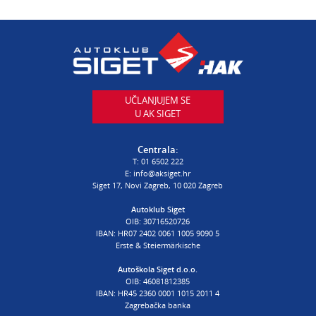
E:
servis@aksiget.hr
AUTODIJELOVI
T:
01 6502 230
E:
autodijelovi@autosiget.hr
UČLANJUJEM SE
U AK SIGET
PROCJENA ŠTETE VOZILA
T:
01 6502 232
Centrala:
E:
procjena@aksiget.hr
T:
01 6502 222
E:
info@aksiget.hr
Siget 17, Novi Zagreb, 10 020 Zagreb
AUTOŠKOLA
Autoklub Siget
OIB: 30716520726
poslovnica Siget
IBAN: HR07 2402 0061 1005 9090 5
T:
01 6502 254
Erste & Steiermärkische
E:
autoskola@aksiget.hr
Autoškola Siget d.o.o.
OIB: 46081812385
IBAN: HR45 2360 0001 1015 2011 4
Zagrebačka banka