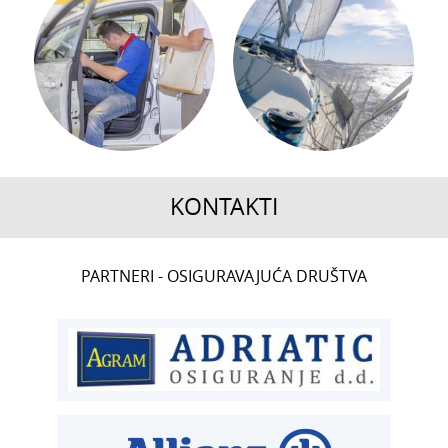
KONTAKTI
CENTRALA
PARTNERI - OSIGURAVAJUĆA DRUŠTVA
T:
01 6502 222
ČLANSTVO
T:
01 6502 212
E:
clanstvo@aksiget.hr