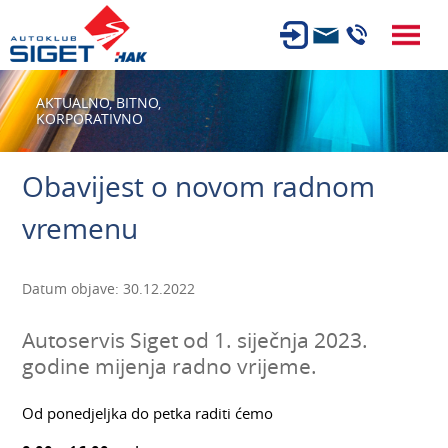
ČLANSTVO
AKTUALNO,
BITNO,
KORPORATIVNO
TEHNIČKI PREGLED
OSIGURANJE
Obavijest o novom radnom
AUTOSERVIS
vremenu
USLUGE
NOVOSTI
Datum objave: 30.12.2022
O NAMA
Autoservis Siget od 1. siječnja 2023.
KARIJERA
godine mijenja radno vrijeme.
AUTOŠKOLA
Od ponedjeljka do petka raditi ćemo