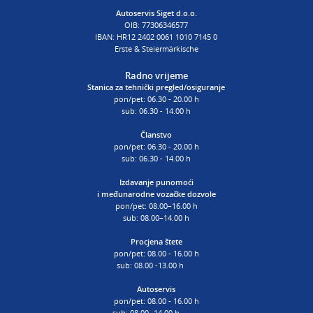
Autoservis Siget d.o.o.
OIB: 77306346577
IBAN: HR12 2402 0061 1010 7145 0
Erste & Steiermärkische
Radno vrijeme
Stanica za tehnički pregled/osiguranje
pon/pet: 06.30 - 20.00 h
sub: 06.30 - 14.00 h
Članstvo
pon/pet: 06.30 - 20.00 h
sub: 06.30 - 14.00 h
Izdavanje punomoći
i
međunarodne vozačke dozvole
pon/pet: 08.00–16.00 h
sub: 08.00–14.00 h
Procjena štete
pon/pet: 08.00 - 16.00 h
sub: 08.00 -13.00 h
Autoservis
pon/pet: 08.00 - 16.00 h
sub: 08.00 -14.00 h