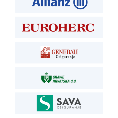
TEHNIČKI PREGLED I REGISTRACIJA
T:
01 6502 277
kontrolori T:
01 6502 265
blagajna T:
01 6502 261
registracija T:
01 6502 277
E:
registracija@aksiget.hr
E:
homologacija@aksiget.hr
OSIGURANJE
Siget – zastupanje u osiguranju
T:
01 6502 292
E:
osiguranje@aksiget.hr
AUTOSERVIS
Autoservis Siget
T:
01 6502 230