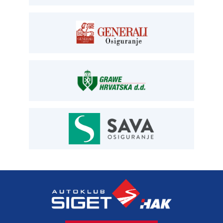
registracija T:
01 6502 277
E:
registracija@aksiget.hr
E:
homologacija@aksiget.hr
OSIGURANJE
Siget – zastupanje u osiguranju
T:
01 6502 292
E:
osiguranje@aksiget.hr
AUTOSERVIS
Autoservis Siget
T:
01 6502 230
E:
servis@aksiget.hr
AUTODIJELOVI
T:
01 6502 230
E:
autodijelovi@autosiget.hr