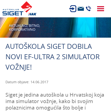
ČLANSTVO
AKTUALNO,
BITNO,
KORPORATIVNO
TEHNIČKI PREGLED
OSIGURANJE
AUTOŠKOLA SIGET DOBILA
AUTOSERVIS
NOVI EF-ULTRA 2 SIMULATOR
USLUGE
VOŽNJE!
NOVOSTI
O NAMA
Datum objave: 14.06.2017
KARIJERA
Siget je jedina autoškola u Hrvatskoj koja
AUTOŠKOLA
ima simulator vožnje, kako bi svojim
polaznicima omogućila što bolje i