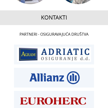
KONTAKTI
CENTRALA
PARTNERI - OSIGURAVAJUĆA DRUŠTVA
T:
01 6502 222
ČLANSTVO
T:
01 6502 212
E:
clanstvo@aksiget.hr
TEHNIČKI PREGLED I REGISTRACIJA
T:
01 6502 277
kontrolori T:
01 6502 265
blagajna T:
01 6502 261