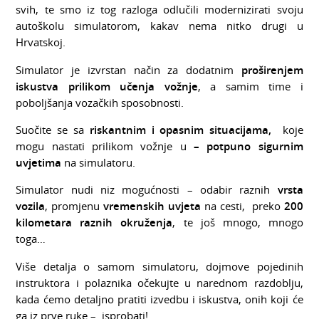
svih, te smo iz tog razloga odlučili modernizirati svoju
autoškolu simulatorom, kakav nema nitko drugi u
Hrvatskoj.
Simulator je izvrstan način za dodatnim
proširenjem
iskustva prilikom učenja vožnje
, a samim time i
poboljšanja vozačkih sposobnosti.
Suočite se sa
riskantnim i opasnim situacijama,
koje
mogu nastati prilikom vožnje u
– potpuno sigurnim
uvjetima
na simulatoru.
Simulator nudi niz mogućnosti – odabir raznih
vrsta
vozila
, promjenu
vremenskih uvjeta
na cesti, preko
200
kilometara raznih okruženja
, te još mnogo, mnogo
toga…
Više detalja o samom simulatoru, dojmove pojedinih
instruktora i polaznika očekujte u narednom razdoblju,
kada ćemo detaljno pratiti izvedbu i iskustva, onih koji će
ga iz prve ruke – isprobati!