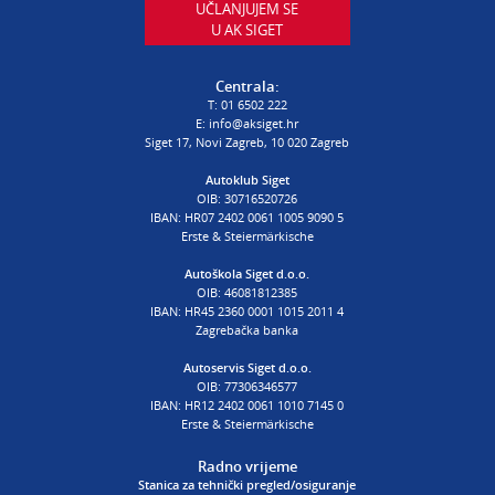
UČLANJUJEM SE
U AK SIGET
PROCJENA ŠTETE VOZILA
T:
01 6502 232
Centrala:
E:
procjena@aksiget.hr
T:
01 6502 222
E:
info@aksiget.hr
Siget 17, Novi Zagreb, 10 020 Zagreb
AUTOŠKOLA
Autoklub Siget
OIB: 30716520726
poslovnica Siget
IBAN: HR07 2402 0061 1005 9090 5
T:
01 6502 254
Erste & Steiermärkische
E:
autoskola@aksiget.hr
Autoškola Siget d.o.o.
OIB: 46081812385
IBAN: HR45 2360 0001 1015 2011 4
Zagrebačka banka
Autoservis Siget d.o.o.
OIB: 77306346577
IBAN: HR12 2402 0061 1010 7145 0
Erste & Steiermärkische
Radno vrijeme
Stanica za tehnički pregled/osiguranje