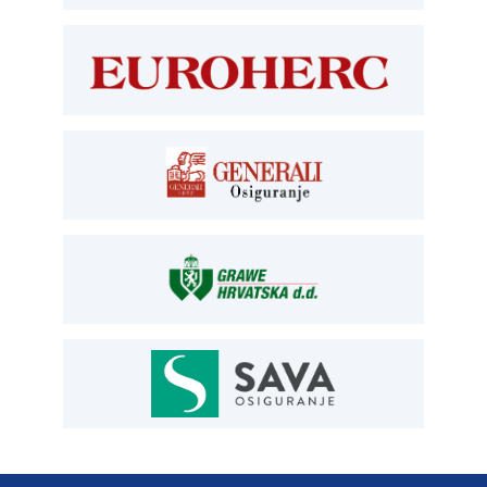
T:
01 6502 277
kontrolori T:
01 6502 265
blagajna T:
01 6502 261
registracija T:
01 6502 277
E:
registracija@aksiget.hr
E:
homologacija@aksiget.hr
OSIGURANJE
Siget – zastupanje u osiguranju
T:
01 6502 292
E:
osiguranje@aksiget.hr
AUTOSERVIS
Autoservis Siget
T:
01 6502 230
E:
servis@aksiget.hr