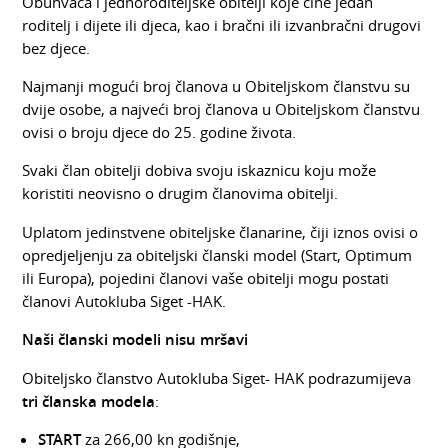
Obuhvaća i jednoroditeljske obitelji koje čine jedan
roditelj i dijete ili djeca, kao i bračni ili izvanbračni drugovi
bez djece.
Najmanji mogući broj članova u Obiteljskom članstvu su
dvije osobe, a najveći broj članova u Obiteljskom članstvu
ovisi o broju djece do 25. godine života.
Svaki član obitelji dobiva svoju iskaznicu koju može
koristiti neovisno o drugim članovima obitelji.
Uplatom jedinstvene obiteljske članarine, čiji iznos ovisi o
opredjeljenju za obiteljski članski model (Start, Optimum
ili Europa), pojedini članovi vaše obitelji mogu postati
članovi Autokluba Siget -HAK.
Naši članski modeli nisu mršavi
Obiteljsko članstvo Autokluba Siget- HAK podrazumijeva
tri članska modela
:
START
za 266,00 kn godišnje,