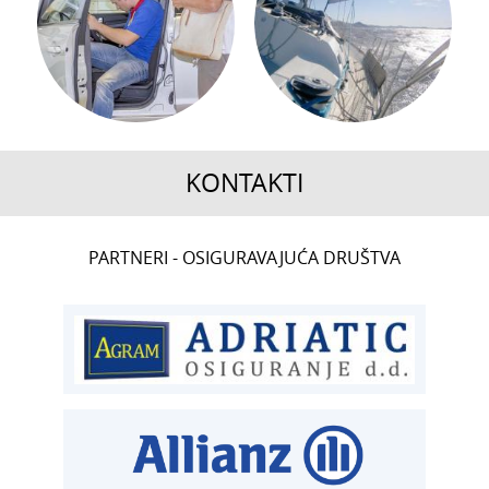
KONTAKTI
CENTRALA
PARTNERI - OSIGURAVAJUĆA DRUŠTVA
T:
01 6502 222
ČLANSTVO
T:
01 6502 212
E:
clanstvo@aksiget.hr
TEHNIČKI PREGLED I REGISTRACIJA