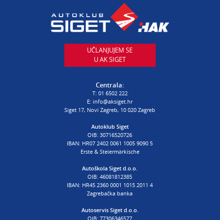
AUTODIJELOVI
T:
01 6502 230
E:
autodijelovi@autosiget.hr
UČLANJUJEM SE
U AK SIGET
PROCJENA ŠTETE VOZILA
T:
01 6502 232
Centrala:
E:
procjena@aksiget.hr
T:
01 6502 222
E:
info@aksiget.hr
Siget 17, Novi Zagreb, 10 020 Zagreb
AUTOŠKOLA
Autoklub Siget
OIB: 30716520726
poslovnica Siget
IBAN: HR07 2402 0061 1005 9090 5
T:
01 6502 254
Erste & Steiermärkische
E:
autoskola@aksiget.hr
Autoškola Siget d.o.o.
OIB: 46081812385
IBAN: HR45 2360 0001 1015 2011 4
Zagrebačka banka
Autoservis Siget d.o.o.
OIB: 77306346577