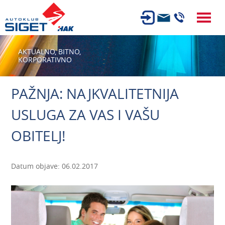
ČLANSTVO
AKTUALNO,
BITNO,
KORPORATIVNO
TEHNIČKI PREGLED
OSIGURANJE
PAŽNJA: NAJKVALITETNIJA
AUTOSERVIS
USLUGA ZA VAS I VAŠU
USLUGE
OBITELJ!
NOVOSTI
O NAMA
Datum objave: 06.02.2017
KARIJERA
AUTOŠKOLA