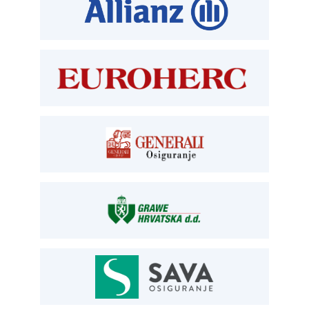
TEHNIČKI PREGLED I REGISTRACIJA
T:
01 6502 277
kontrolori T:
01 6502 265
blagajna T:
01 6502 261
registracija T:
01 6502 277
E:
registracija@aksiget.hr
E:
homologacija@aksiget.hr
OSIGURANJE
Siget – zastupanje u osiguranju
T:
01 6502 292
E:
osiguranje@aksiget.hr
AUTOSERVIS
Autoservis Siget
T:
01 6502 230