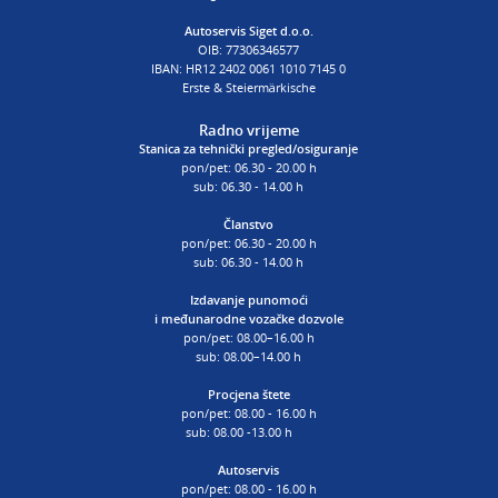
Autoservis Siget d.o.o.
OIB: 77306346577
IBAN: HR12 2402 0061 1010 7145 0
Erste & Steiermärkische
Radno vrijeme
Stanica za tehnički pregled/osiguranje
pon/pet: 06.30 - 20.00 h
sub: 06.30 - 14.00 h
Članstvo
pon/pet: 06.30 - 20.00 h
sub: 06.30 - 14.00 h
Izdavanje punomoći
i
međunarodne vozačke dozvole
pon/pet: 08.00–16.00 h
sub: 08.00–14.00 h
Procjena štete
pon/pet: 08.00 - 16.00 h
sub: 08.00 -13.00 h
Autoservis
pon/pet: 08.00 - 16.00 h