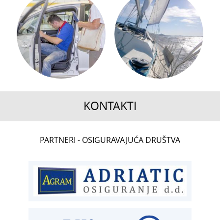
KONTAKTI
CENTRALA
PARTNERI - OSIGURAVAJUĆA DRUŠTVA
T:
01 6502 222
ČLANSTVO
T:
01 6502 212
E:
clanstvo@aksiget.hr