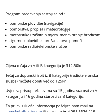
Program predavanja sastoji se od :
pomorske plovidbe (navigacije)
pomorstva, propisa i meteorologije
motoristike i zaštitnih mjera, manevriranje brodicom
sigurnost plovidbe i pružanja prve pomoći
pomorske radiotelefonske službe
Cijena tečaja za A ili B kategoriju je 312,50kn.
Tečaj za dopunski ispit iz B kategorije (radiotelefonska
služba) možete dobiti već od 125kn.
Uvjet za pristup tečajevima su 15 godina starosti za A
kategoriju i 16 godina starosti za B kategoriju.
Za prijavu ili više informacija pošaljite nam mail na
autoskola@aksiget.hr
ili nazovite broj 091 6526 219