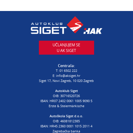
E:
servis@aksiget.hr
AUTODIJELOVI
T:
01 6502 230
E:
autodijelovi@autosiget.hr
UČLANJUJEM SE
U AK SIGET
PROCJENA ŠTETE VOZILA
T:
01 6502 232
Centrala:
E:
procjena@aksiget.hr
T:
01 6502 222
E:
info@aksiget.hr
Siget 17, Novi Zagreb, 10 020 Zagreb
AUTOŠKOLA
Autoklub Siget
OIB: 30716520726
poslovnica Siget
IBAN: HR07 2402 0061 1005 9090 5
T:
01 6502 254
Erste & Steiermärkische
E:
autoskola@aksiget.hr
Autoškola Siget d.o.o.
OIB: 46081812385
IBAN: HR45 2360 0001 1015 2011 4
Zagrebačka banka