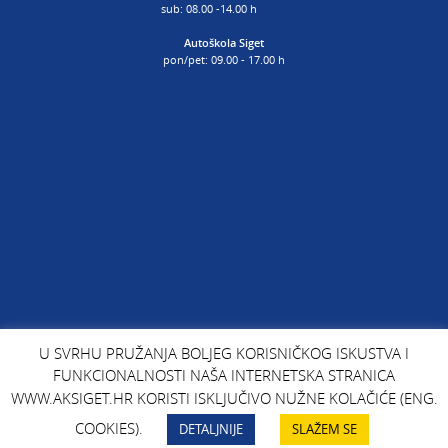
sub: 08.00 -14.00 h
Autoškola Siget
pon/pet: 09.00 - 17.00 h
U SVRHU PRUŽANJA BOLJEG KORISNIČKOG ISKUSTVA I
FUNKCIONALNOSTI NAŠA INTERNETSKA STRANICA
WWW.AKSIGET.HR KORISTI ISKLJUČIVO NUŽNE KOLAČIĆE (ENG.
COOKIES).
DETALJNIJE
SLAŽEM SE
COPYRIGHTS: AK SIGET, koncept i oblikovanje: Jasna Bolanča za Kreativni krug