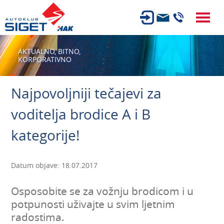
ČLANSTVO
AKTUALNO,
BITNO,
KORPORATIVNO
TEHNIČKI PREGLED
OSIGURANJE
Najpovoljniji tečajevi za
AUTOSERVIS
voditelja brodice A i B
USLUGE
kategorije!
NOVOSTI
O NAMA
Datum objave: 18.07.2017
KARIJERA
Osposobite se za vožnju brodicom i u
AUTOŠKOLA
potpunosti uživajte u svim ljetnim
radostima.