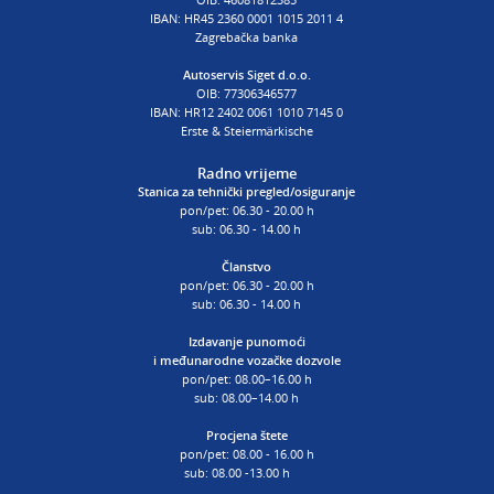
IBAN: HR45 2360 0001 1015 2011 4
Zagrebačka banka
Autoservis Siget d.o.o.
OIB: 77306346577
IBAN: HR12 2402 0061 1010 7145 0
Erste & Steiermärkische
Radno vrijeme
Stanica za tehnički pregled/osiguranje
pon/pet: 06.30 - 20.00 h
sub: 06.30 - 14.00 h
Članstvo
pon/pet: 06.30 - 20.00 h
sub: 06.30 - 14.00 h
Izdavanje punomoći
i
međunarodne vozačke dozvole
pon/pet: 08.00–16.00 h
sub: 08.00–14.00 h
Procjena štete
pon/pet: 08.00 - 16.00 h
sub: 08.00 -13.00 h