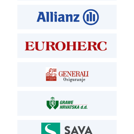
T:
01 6502 212
E:
clanstvo@aksiget.hr
TEHNIČKI PREGLED I REGISTRACIJA
T:
01 6502 277
kontrolori T:
01 6502 265
blagajna T:
01 6502 261
registracija T:
01 6502 277
E:
registracija@aksiget.hr
E:
homologacija@aksiget.hr
OSIGURANJE
Siget – zastupanje u osiguranju
T:
01 6502 292
E:
osiguranje@aksiget.hr
AUTOSERVIS