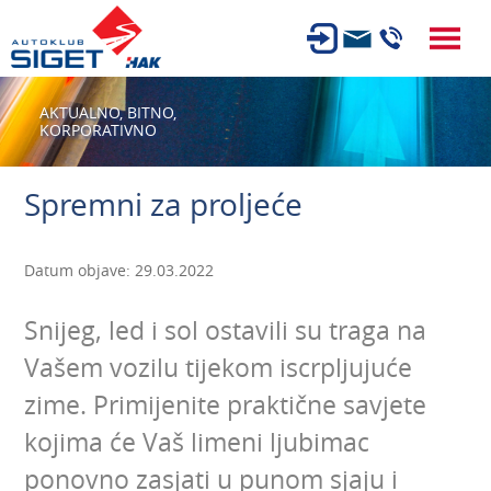
ČLANSTVO
AKTUALNO,
BITNO,
KORPORATIVNO
TEHNIČKI PREGLED
OSIGURANJE
Spremni za proljeće
AUTOSERVIS
USLUGE
Datum objave: 29.03.2022
NOVOSTI
Snijeg, led i sol ostavili su traga na
O NAMA
Vašem vozilu tijekom iscrpljujuće
KARIJERA
zime. Primijenite praktične savjete
AUTOŠKOLA
kojima će Vaš limeni ljubimac
ponovno zasjati u punom sjaju i