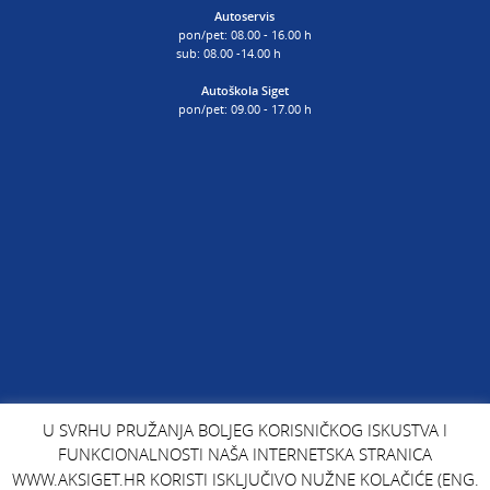
Autoservis
pon/pet: 08.00 - 16.00 h
sub: 08.00 -14.00 h
Autoškola Siget
pon/pet: 09.00 - 17.00 h
U SVRHU PRUŽANJA BOLJEG KORISNIČKOG ISKUSTVA I
FUNKCIONALNOSTI NAŠA INTERNETSKA STRANICA
WWW.AKSIGET.HR KORISTI ISKLJUČIVO NUŽNE KOLAČIĆE (ENG.