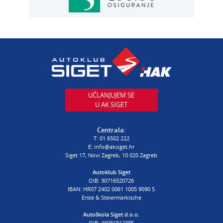
Autoservis Siget
T:
01 6502 230
E:
servis@aksiget.hr
AUTODIJELOVI
T:
01 6502 230
E:
autodijelovi@autosiget.hr
UČLANJUJEM SE
U AK SIGET
PROCJENA ŠTETE VOZILA
T:
01 6502 232
Centrala:
E:
procjena@aksiget.hr
T:
01 6502 222
E:
info@aksiget.hr
Siget 17, Novi Zagreb, 10 020 Zagreb
AUTOŠKOLA
Autoklub Siget
OIB: 30716520726
poslovnica Siget
IBAN: HR07 2402 0061 1005 9090 5
T:
01 6502 254
Erste & Steiermärkische
E:
autoskola@aksiget.hr
Autoškola Siget d.o.o.
OIB: 46081812385