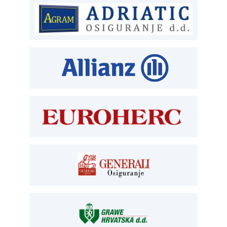
ČLANSTVO
T:
01 6502 212
E:
clanstvo@aksiget.hr
TEHNIČKI PREGLED I REGISTRACIJA
T:
01 6502 277
kontrolori T:
01 6502 265
blagajna T:
01 6502 261
registracija T:
01 6502 277
E:
registracija@aksiget.hr
E:
homologacija@aksiget.hr
OSIGURANJE
Siget – zastupanje u osiguranju
T:
01 6502 292
E:
osiguranje@aksiget.hr