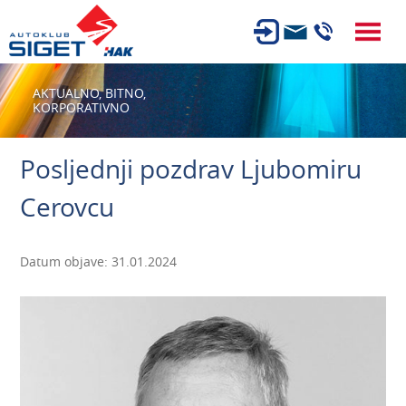
ČLANSTVO
AKTUALNO,
BITNO,
KORPORATIVNO
TEHNIČKI PREGLED
OSIGURANJE
Posljednji pozdrav Ljubomiru
AUTOSERVIS
Cerovcu
USLUGE
NOVOSTI
Datum objave: 31.01.2024
O NAMA
KARIJERA
AUTOŠKOLA