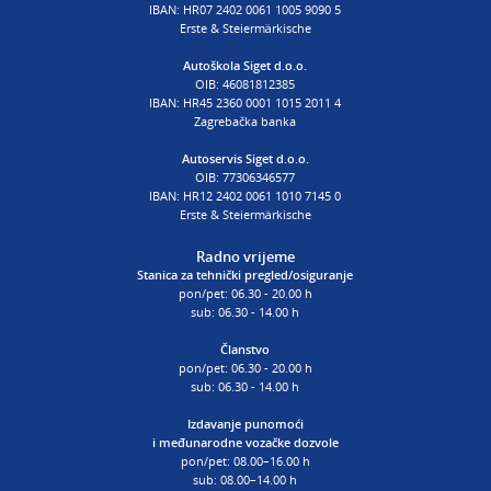
poslovnica Siget
IBAN: HR07 2402 0061 1005 9090 5
T:
01 6502 254
Erste & Steiermärkische
E:
autoskola@aksiget.hr
Autoškola Siget d.o.o.
OIB: 46081812385
IBAN: HR45 2360 0001 1015 2011 4
Zagrebačka banka
Autoservis Siget d.o.o.
OIB: 77306346577
IBAN: HR12 2402 0061 1010 7145 0
Erste & Steiermärkische
Radno vrijeme
Stanica za tehnički pregled/osiguranje
pon/pet: 06.30 - 20.00 h
sub: 06.30 - 14.00 h
Članstvo
pon/pet: 06.30 - 20.00 h
sub: 06.30 - 14.00 h
Izdavanje punomoći
i
međunarodne vozačke dozvole
pon/pet: 08.00–16.00 h
sub: 08.00–14.00 h