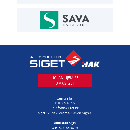
AUTOSERVIS
Autoservis Siget
T:
01 6502 230
E:
servis@aksiget.hr
AUTODIJELOVI
T:
01 6502 230
E:
autodijelovi@autosiget.hr
UČLANJUJEM SE
U AK SIGET
PROCJENA ŠTETE VOZILA
T:
01 6502 232
Centrala:
E:
procjena@aksiget.hr
T:
01 6502 222
E:
info@aksiget.hr
Siget 17, Novi Zagreb, 10 020 Zagreb
AUTOŠKOLA
Autoklub Siget
OIB: 30716520726