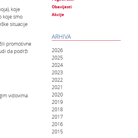
Obavijesti
oja), koje
Akcije
ro koje smo
eške situacije
ARHIVA
žili promotivne
2026
judi da podrži
2025
2024
2023
2022
2021
2020
ugim vidovima
2019
2018
2017
2016
2015