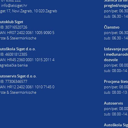
:
info@aksiget.hr
pregled/osig
iget 17, Novi Zagreb, 10 020 Zagreb
pon/pet: 06.30
sub: 06.30 - 14
utoklub Siget
IB: 30716520726
Članstvo
BAN: HR07 2402 0061 1005 9090 5
pon/pet: 06.30
rste & Steiermärkische
sub: 06.30 - 14
utoškola Siget d.o.o.
Izdavanje pu
IB: 46081812385
i
međunarodn
BAN: HR45 2360 0001 1015 2011 4
dozvole
agrebačka banka
pon/pet: 08.0
sub: 08.00–14.
utoservis Siget d.o.o.
IB: 77306346577
Procjena štet
BAN: HR12 2402 0061 1010 7145 0
pon/pet: 08.00
rste & Steiermärkische
sub: 08.00 -13
Autoservis
pon/pet: 08.00
sub: 08.00 -14
Autoškola Sig