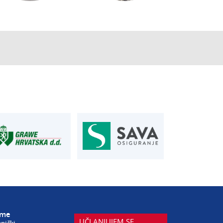
AUTOSERVIS
je u osiguranju
Autoservis Siget
T:
01 6502 230
siget.hr
E:
servis@aksiget.hr
eme
UČLANJUJEM SE
hnički