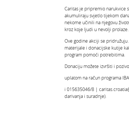
Caritas je pripremio narukvice s
akumuliraju svjetlo tijekom dan
nekome učinili na njegovu životn
kroz koje ljudi u nevolji prolaze.
Ove godine akciji se pridružuju 
materijale i donacijske kutije k
program pomoći potrebitima.
Donaciju možete izvršiti i poziv
uplatom na račun programa IB
i 015635046/8 | caritas.croatia
darivanja i suradnje).