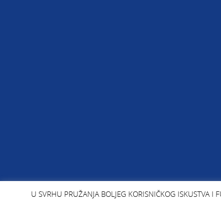
U SVRHU PRUŽANJA BOLJEG KORISNIČKOG ISKUSTVA I F