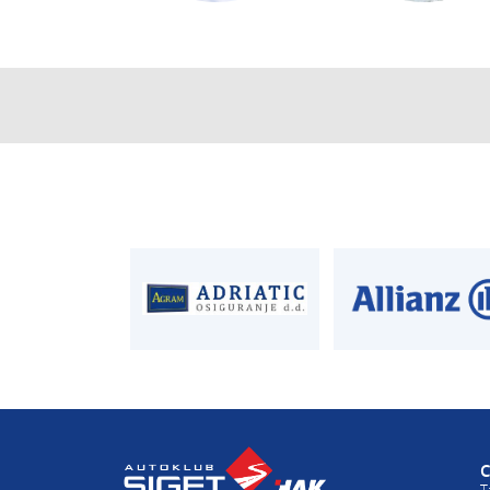
CENTRALA
ČLANSTVO
T:
01 6502 222
T:
01 6502 212
E:
clanstvo@aksi
AUTODIJELOVI
PROCJENA ŠTET
T:
01 6502 230
T:
01 6502 232
E:
autodijelovi@autosiget.hr
E:
procjena@aksi
C
T