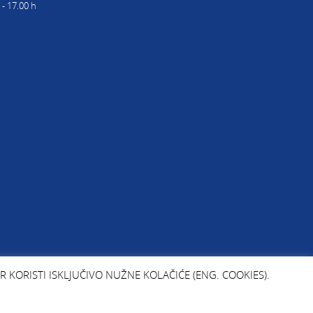
 - 17.00 h
KORISTI ISKLJUČIVO NUŽNE KOLAČIĆE (ENG. COOKIES).