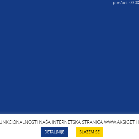
pon/pet: 09.00
UNKCIONALNOSTI NAŠA INTERNETSKA STRANICA WWW.AKSIGET.HR 
DETALJNIJE
SLAŽEM SE
COPYRIGHTS: AK SIGET, koncept i oblikovanje: Jasna Bolanča za Kreativni krug