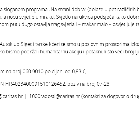
a sloganom programa „Na strani dobra“ (dolaze u pet različitih b
a, a noću svijetle u mraku. Svjetlo narukvica podsjeća kako dob
om putu dugo ostavlja trag svjetla i – makar malo – osvjetljuje t
Autoklub Siget i tvrtke kćeri te smo u poslovnim prostorima izlo
ako bismo podržali humanitarnu akciju i potaknuli što veći broj l
om na broj 060 9010 po cijeni od 0,83 €,
AN HR4023400091510126452, poziv na broj 07-23,
@caritas.hr | 1000radosti@caritas.hr (kontakti za dogovor o dr