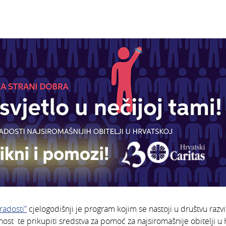
radosti”
cjelogodišnji je program kojim se nastoji u društvu razvit
mnost te prikupiti sredstva za pomoć za najsiromašnije obitelji u 