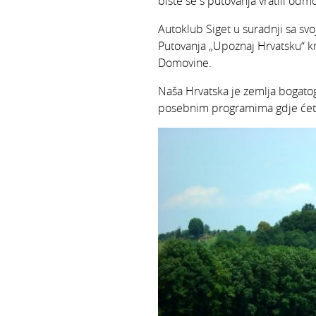
biste se s putovanja vratili odmo
Autoklub Siget u suradnji sa sv
Putovanja „Upoznaj Hrvatsku“ k
Domovine.
Naša Hrvatska je zemlja bogatog
posebnim programima gdje ćete k