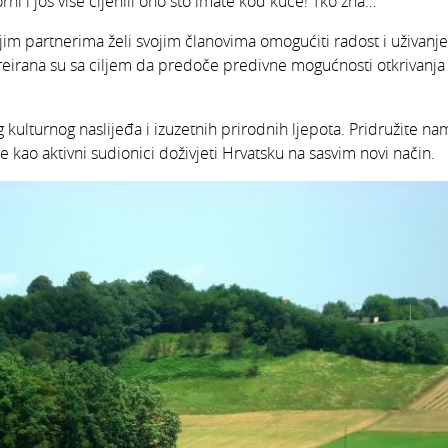
rni i još više cijenili ono što imate kod kuće! Tko zna…
ojim partnerima želi svojim članovima omogućiti radost i uživanj
reirana su sa ciljem da predoče predivne mogućnosti otkrivanja
 kulturnog naslijeđa i izuzetnih prirodnih ljepota. Pridružite n
ao aktivni sudionici doživjeti Hrvatsku na sasvim novi način.