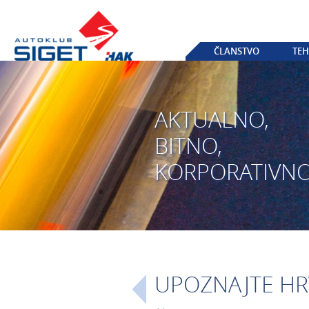
ČLANSTVO
TEH
AKTUALNO,
BITNO,
KORPORATIVN
UPOZNAJTE HRVA