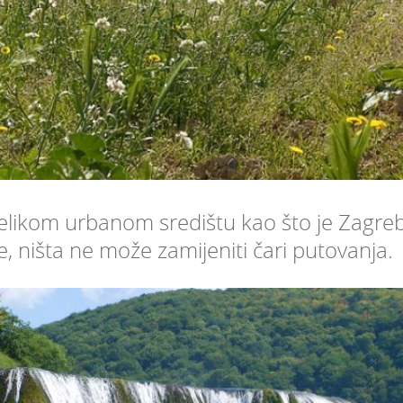
elikom urbanom središtu kao što je Zagreb,
 ništa ne može zamijeniti čari putovanja.