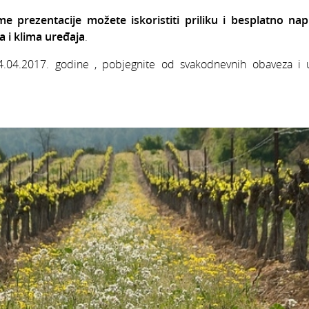
e prezentacije možete iskoristiti priliku i
besplatno napr
a i klima uređaja
.
4.04.2017. godine , pobjegnite od svakodnevnih obaveza i u