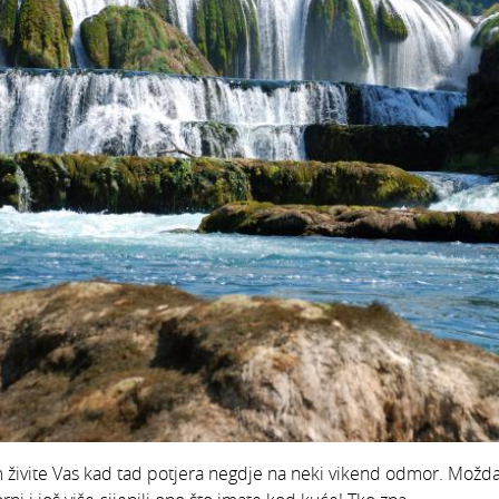
 živite Vas kad tad potjera negdje na neki vikend odmor. Možda