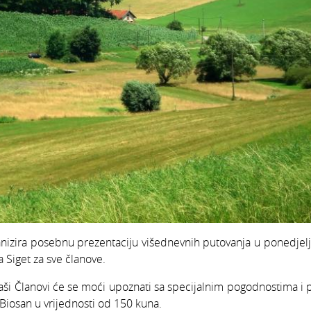
nizira posebnu prezentaciju višednevnih putovanja u ponedjelj
 Siget za sve članove.
aši Članovi će se moći upoznati sa specijalnim pogodnostima i 
e Biosan u vrijednosti od 150 kuna.