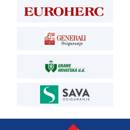
T:
01 6502 277
kontrolori T:
01 6502 265
blagajna T:
01 6502 261
registracija T:
01 6502 277
E:
registracija@aksiget.hr
E:
homologacija@aksiget.hr
OSIGURANJE
Siget – zastupanje u osiguranju
T:
01 6502 292
E:
osiguranje@aksiget.hr
AUTOSERVIS
Autoservis Siget
T:
01 6502 230
E:
servis@aksiget.hr
AUTODIJELOVI