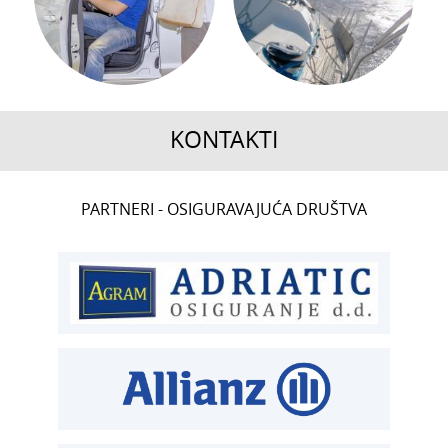
KONTAKTI
CENTRALA
PARTNERI - OSIGURAVAJUĆA DRUŠTVA
T:
01 6502 222
ČLANSTVO
T:
01 6502 212
E:
clanstvo@aksiget.hr
TEHNIČKI PREGLED I REGISTRACIJA