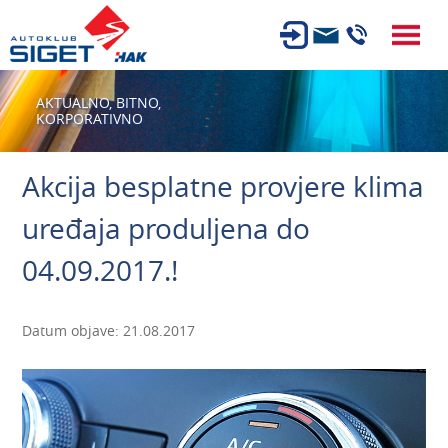
ČLANSTVO
AKTUALNO,
BITNO,
KORPORATIVNO
TEHNIČKI PREGLED
OSIGURANJE
Akcija besplatne provjere klima
AUTOSERVIS
uređaja produljena do
USLUGE
04.09.2017.!
NOVOSTI
O NAMA
Datum objave: 21.08.2017
KARIJERA
AUTOŠKOLA