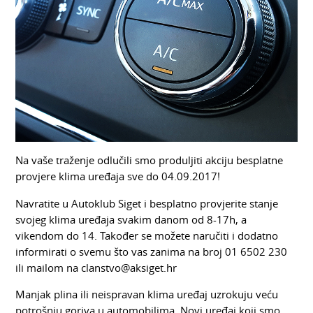
Na vaše traženje odlučili smo produljiti akciju besplatne
provjere klima uređaja sve do 04.09.2017!
Navratite u Autoklub Siget i besplatno provjerite stanje
svojeg klima uređaja svakim danom od 8-17h, a
vikendom do 14. Također se možete naručiti i dodatno
informirati o svemu što vas zanima na broj 01 6502 230
ili mailom na clanstvo@aksiget.hr
Manjak plina ili neispravan klima uređaj uzrokuju veću
potrošnju goriva u automobilima. Novi uređaj koji smo