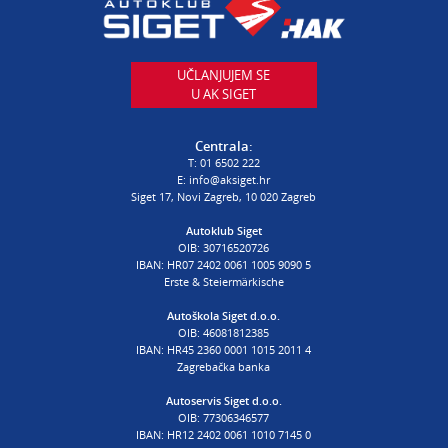
T:
01 6502 230
E:
autodijelovi@autosiget.hr
UČLANJUJEM SE
U AK SIGET
PROCJENA ŠTETE VOZILA
T:
01 6502 232
Centrala:
E:
procjena@aksiget.hr
T:
01 6502 222
E:
info@aksiget.hr
Siget 17, Novi Zagreb, 10 020 Zagreb
AUTOŠKOLA
Autoklub Siget
OIB: 30716520726
poslovnica Siget
IBAN: HR07 2402 0061 1005 9090 5
T:
01 6502 254
Erste & Steiermärkische
E:
autoskola@aksiget.hr
Autoškola Siget d.o.o.
OIB: 46081812385
IBAN: HR45 2360 0001 1015 2011 4
Zagrebačka banka
Autoservis Siget d.o.o.
OIB: 77306346577
IBAN: HR12 2402 0061 1010 7145 0