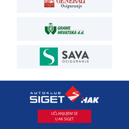
OSIGURANJE
Siget – zastupanje u osiguranju
T:
01 6502 292
E:
osiguranje@aksiget.hr
AUTOSERVIS
Autoservis Siget
T:
01 6502 230
E:
servis@aksiget.hr
AUTODIJELOVI
T:
01 6502 230
E:
autodijelovi@autosiget.hr
UČLANJUJEM SE
U AK SIGET
PROCJENA ŠTETE VOZILA