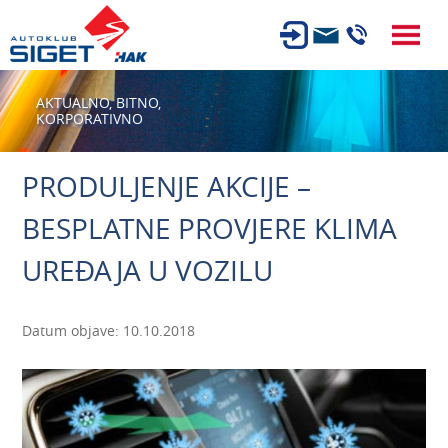
ČLANSTVO
AKTUALNO,
BITNO,
KORPORATIVNO
TEHNIČKI PREGLED
OSIGURANJE
PRODULJENJE AKCIJE –
AUTOSERVIS
BESPLATNE PROVJERE KLIMA
USLUGE
UREĐAJA U VOZILU
NOVOSTI
O NAMA
Datum objave: 10.10.2018
KARIJERA
AUTOŠKOLA