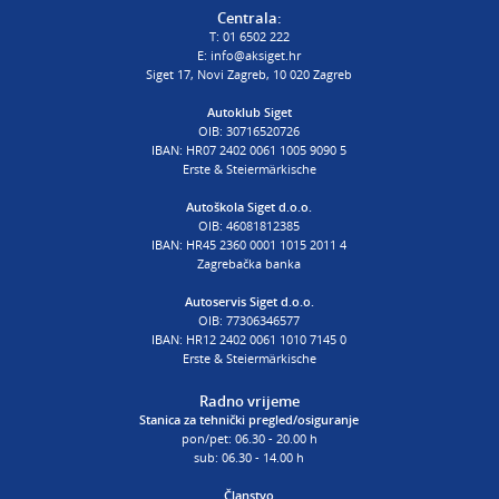
T:
01 6502 232
Centrala:
E:
procjena@aksiget.hr
T:
01 6502 222
E:
info@aksiget.hr
Siget 17, Novi Zagreb, 10 020 Zagreb
AUTOŠKOLA
Autoklub Siget
OIB: 30716520726
poslovnica Siget
IBAN: HR07 2402 0061 1005 9090 5
T:
01 6502 254
Erste & Steiermärkische
E:
autoskola@aksiget.hr
Autoškola Siget d.o.o.
OIB: 46081812385
IBAN: HR45 2360 0001 1015 2011 4
Zagrebačka banka
Autoservis Siget d.o.o.
OIB: 77306346577
IBAN: HR12 2402 0061 1010 7145 0
Erste & Steiermärkische
Radno vrijeme
Stanica za tehnički pregled/osiguranje
pon/pet: 06.30 - 20.00 h
sub: 06.30 - 14.00 h
Članstvo