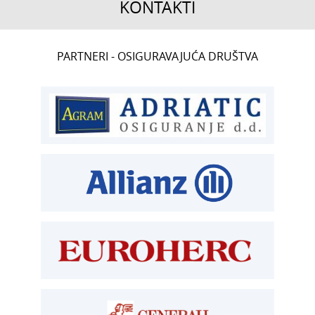
KONTAKTI
CENTRALA
PARTNERI - OSIGURAVAJUĆA DRUŠTVA
T:
01 6502 222
ČLANSTVO
T:
01 6502 212
E:
clanstvo@aksiget.hr
TEHNIČKI PREGLED I REGISTRACIJA
T:
01 6502 277
kontrolori T:
01 6502 265
blagajna T:
01 6502 261
registracija T:
01 6502 277
E:
registracija@aksiget.hr
E:
homologacija@aksiget.hr