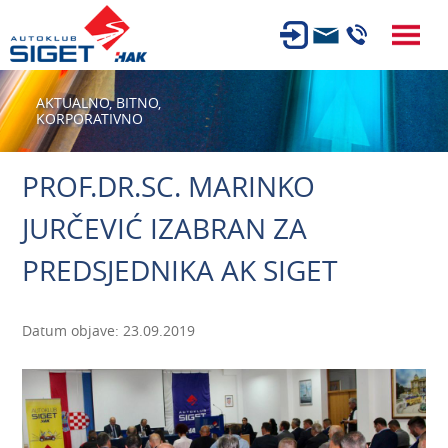
ČLANSTVO
AKTUALNO,
BITNO,
KORPORATIVNO
TEHNIČKI PREGLED
OSIGURANJE
PROF.DR.SC. MARINKO
AUTOSERVIS
JURČEVIĆ IZABRAN ZA
USLUGE
PREDSJEDNIKA AK SIGET
NOVOSTI
O NAMA
Datum objave: 23.09.2019
KARIJERA
AUTOŠKOLA