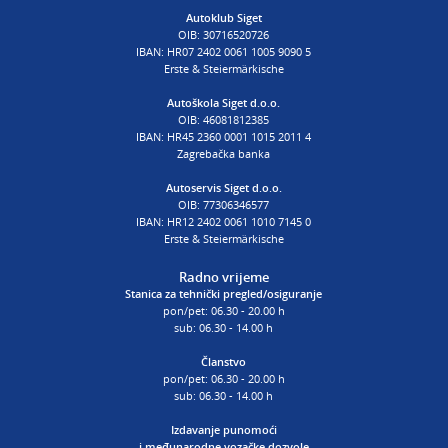
AUTOŠKOLA
Autoklub Siget
OIB: 30716520726
poslovnica Siget
IBAN: HR07 2402 0061 1005 9090 5
T:
01 6502 254
Erste & Steiermärkische
E:
autoskola@aksiget.hr
Autoškola Siget d.o.o.
OIB: 46081812385
IBAN: HR45 2360 0001 1015 2011 4
Zagrebačka banka
Autoservis Siget d.o.o.
OIB: 77306346577
IBAN: HR12 2402 0061 1010 7145 0
Erste & Steiermärkische
Radno vrijeme
Stanica za tehnički pregled/osiguranje
pon/pet: 06.30 - 20.00 h
sub: 06.30 - 14.00 h
Članstvo
pon/pet: 06.30 - 20.00 h
sub: 06.30 - 14.00 h
Izdavanje punomoći
i
međunarodne vozačke dozvole