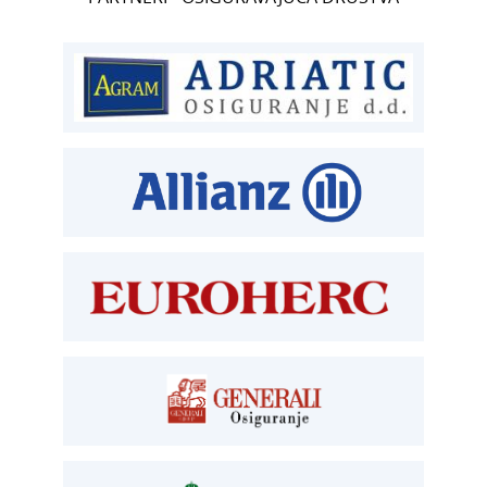
T:
01 6502 222
ČLANSTVO
T:
01 6502 212
E:
clanstvo@aksiget.hr
TEHNIČKI PREGLED I REGISTRACIJA
T:
01 6502 277
kontrolori T:
01 6502 265
blagajna T:
01 6502 261
registracija T:
01 6502 277
E:
registracija@aksiget.hr
E:
homologacija@aksiget.hr
OSIGURANJE
Siget – zastupanje u osiguranju