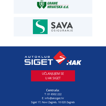
T:
01 6502 292
E:
osiguranje@aksiget.hr
AUTOSERVIS
Autoservis Siget
T:
01 6502 230
E:
servis@aksiget.hr
AUTODIJELOVI
T:
01 6502 230
E:
autodijelovi@autosiget.hr
UČLANJUJEM SE
U AK SIGET
PROCJENA ŠTETE VOZILA
T:
01 6502 232
Centrala:
E:
procjena@aksiget.hr
T:
01 6502 222
E:
info@aksiget.hr
Siget 17, Novi Zagreb, 10 020 Zagreb