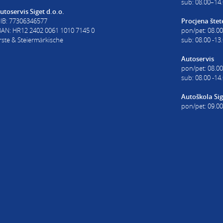
sub: 08.00–14.
utoservis Siget d.o.o.
IB: 77306346577
Procjena štet
BAN: HR12 2402 0061 1010 7145 0
pon/pet: 08.00
rste & Steiermärkische
sub: 08.00 -13
Autoservis
pon/pet: 08.00
sub: 08.00 -14
Autoškola Sig
pon/pet: 09.00