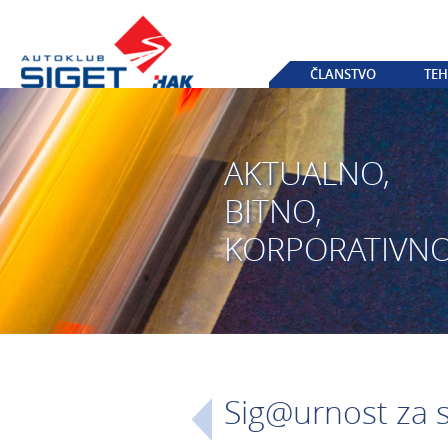
ČLANSTVO
TEH
AKTUALNO,
BITNO,
KORPORATIVN
Sig@urnost za 