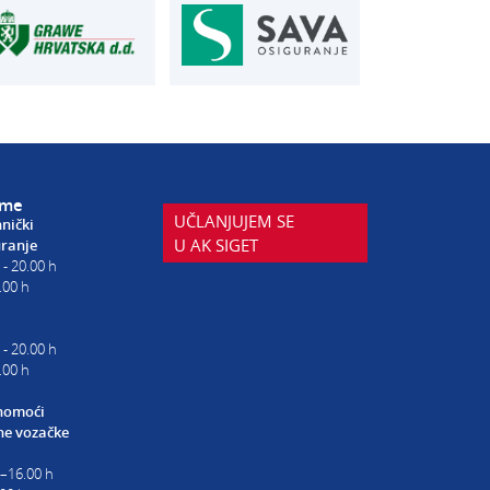
eme
UČLANJUJEM SE
hnički
U AK SIGET
uranje
 - 20.00 h
.00 h
 - 20.00 h
.00 h
nomoći
e vozačke
0–16.00 h