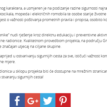
og karaktera, a usmjeren je na podizanje razine sigurnosti najra
ocikala, mopeda i električnih romobila te osobe starije životne 
ijest o važnosti poštivanja prometnih pravila i propisa, osobito 
nike” nudi rješenje kroz direktnu edukaciju i preventivne aktivno
tične radionice. Kvalitetnom provedbom projekta, na području G
 značajan utjecaj na ciljane skupine.
prijed u ostvarivanju sigurnijih cesta za sve, ističući važnost ko
vne mjere.
dionica u sklopu projekta biti će dostupne na mrežnim stranica
 stvaranju sigurnijih cesta!