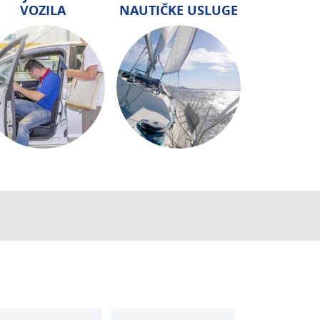
VOZILA
NAUTIČKE USLUGE
AUTOSERVIS
je u osiguranju
Autoservis Siget
T:
01 6502 230
siget.hr
E:
servis@aksiget.hr