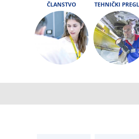
ČLANSTVO
TEHNIČKI PREG
CENTRALA
ČLANSTVO
T:
01 6502 222
T:
01 6502 212
E:
clanstvo@aksi