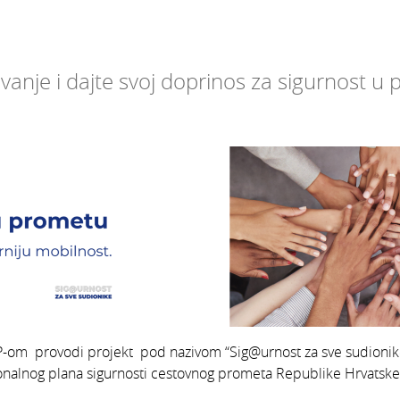
lovanje i dajte svoj doprinos za sigurnost u
P-om provodi projekt pod nazivom “Sig@urnost za sve sudionike”
ionalnog plana sigurnosti cestovnog prometa Republike Hrvatske