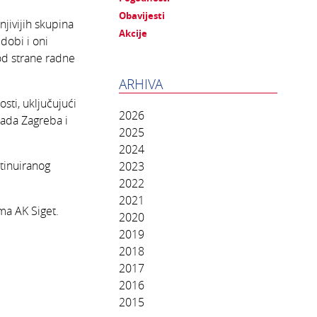
Obavijesti
njivijih skupina
Akcije
dobi i oni
kod strane radne
ARHIVA
sti, uključujući
2026
rada Zagreba i
2025
2024
ntinuiranog
2023
2022
2021
ma AK Siget.
2020
2019
2018
2017
2016
2015