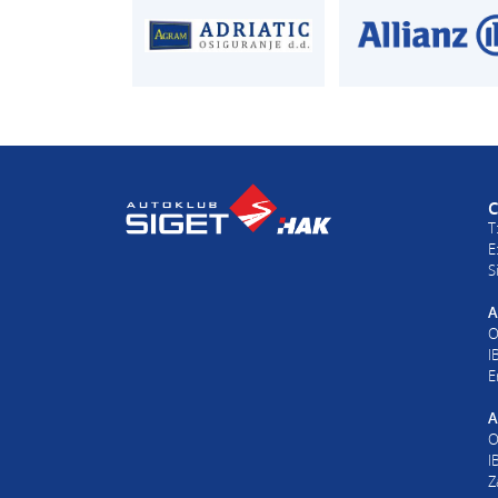
AUTODIJELOVI
PROCJENA ŠTET
T:
01 6502 230
T:
01 6502 232
E:
autodijelovi@autosiget.hr
E:
procjena@aksi
C
T
E
S
A
O
I
E
A
O
I
Z