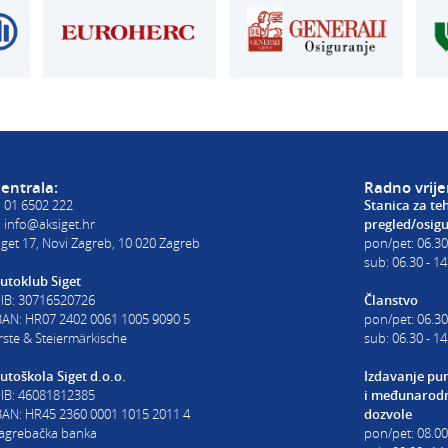
registracija T:
01 6502 277
E:
registracija@aksiget.hr
E:
homologacija@aksiget.hr
E VOZILA
AUTOŠKOLA
poslovnica Siget
get.hr
T:
01 6502 254
E:
autoskola@aksiget.hr
entrala:
Radno vrij
:
01 6502 222
Stanica za te
:
info@aksiget.hr
pregled/osig
iget 17, Novi Zagreb, 10 020 Zagreb
pon/pet: 06.30
sub: 06.30 - 14
utoklub Siget
IB: 30716520726
Članstvo
BAN: HR07 2402 0061 1005 9090 5
pon/pet: 06.30
rste & Steiermärkische
sub: 06.30 - 14
utoškola Siget d.o.o.
Izdavanje pu
IB: 46081812385
i
međunarodn
BAN: HR45 2360 0001 1015 2011 4
dozvole
agrebačka banka
pon/pet: 08.0