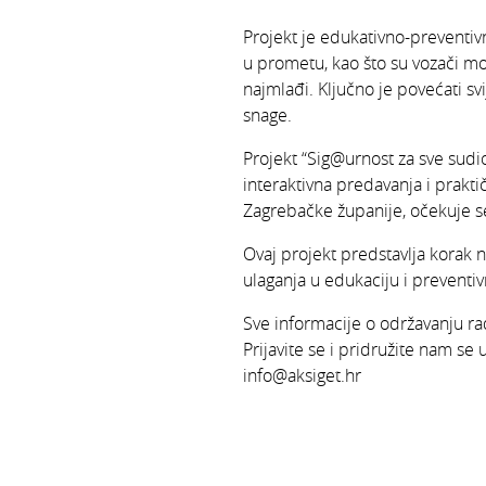
Projekt je edukativno-preventivn
u prometu, kao što su vozači mot
najmlađi. Ključno je povećati sv
snage.
Projekt “Sig@urnost za sve sudio
interaktivna predavanja i prak
Zagrebačke županije, očekuje se
Ovaj projekt predstavlja korak na
ulaganja u edukaciju i preventi
Sve informacije o održavanju ra
Prijavite se i pridružite nam se u
info@aksiget.hr