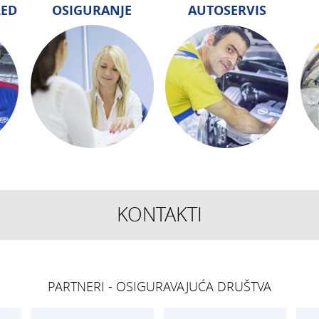
LED
OSIGURANJE
AUTOSERVIS
KONTAKTI
TEHNIČKI PREGLED I
OSIGURANJE
REGISTRACIJA
Siget – zastupan
get.hr
T:
01 6502 277
T:
01 6502 292
PARTNERI - OSIGURAVAJUĆA DRUŠTVA
kontrolori T:
01 6502 265
E:
osiguranje@ak
blagajna T:
01 6502 261