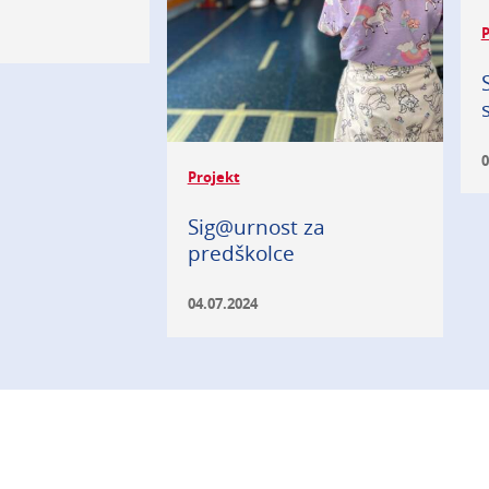
P
0
Projekt
Sig@urnost za
predškolce
04.07.2024