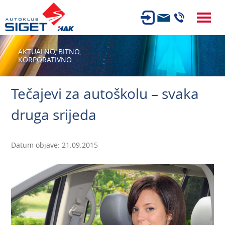
ČLANSTVO
AKTUALNO,
BITNO,
KORPORATIVNO
TEHNIČKI PREGLED
OSIGURANJE
Tečajevi za autoškolu – svaka
AUTOSERVIS
druga srijeda
USLUGE
NOVOSTI
Datum objave: 21.09.2015
O NAMA
KARIJERA
AUTOŠKOLA