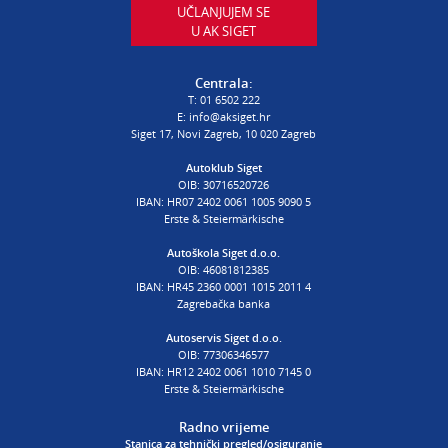
UČLANJUJEM SE
U AK SIGET
PROCJENA ŠTETE VOZILA
T:
01 6502 232
Centrala:
E:
procjena@aksiget.hr
T:
01 6502 222
E:
info@aksiget.hr
Siget 17, Novi Zagreb, 10 020 Zagreb
AUTOŠKOLA
Autoklub Siget
OIB: 30716520726
poslovnica Siget
IBAN: HR07 2402 0061 1005 9090 5
T:
01 6502 254
Erste & Steiermärkische
E:
autoskola@aksiget.hr
Autoškola Siget d.o.o.
OIB: 46081812385
IBAN: HR45 2360 0001 1015 2011 4
Zagrebačka banka
Autoservis Siget d.o.o.
OIB: 77306346577
IBAN: HR12 2402 0061 1010 7145 0
Erste & Steiermärkische
Radno vrijeme
Stanica za tehnički pregled/osiguranje