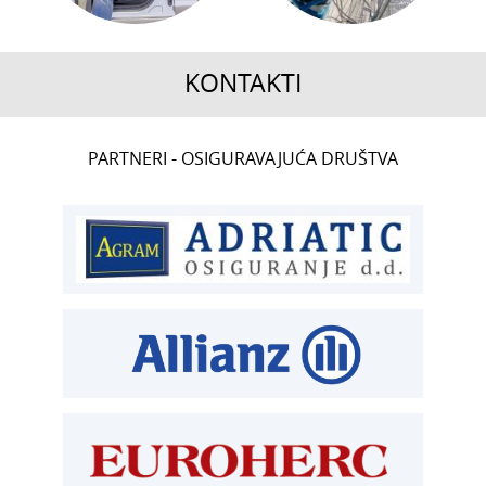
KONTAKTI
CENTRALA
PARTNERI - OSIGURAVAJUĆA DRUŠTVA
T:
01 6502 222
ČLANSTVO
T:
01 6502 212
E:
clanstvo@aksiget.hr
TEHNIČKI PREGLED I REGISTRACIJA
T:
01 6502 277
kontrolori T:
01 6502 265
blagajna T:
01 6502 261