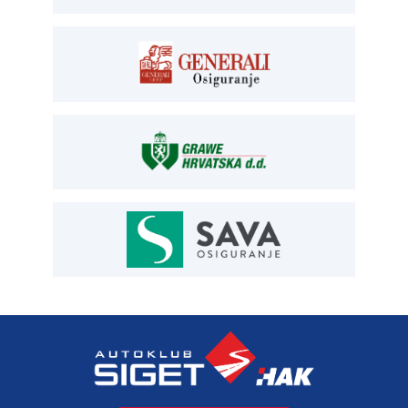
registracija T:
01 6502 277
E:
registracija@aksiget.hr
E:
homologacija@aksiget.hr
OSIGURANJE
Siget – zastupanje u osiguranju
T:
01 6502 292
E:
osiguranje@aksiget.hr
AUTOSERVIS
Autoservis Siget
T:
01 6502 230
E:
servis@aksiget.hr
AUTODIJELOVI
T:
01 6502 230
E:
autodijelovi@autosiget.hr