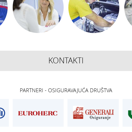
KONTAKTI
TEHNIČKI PREGLED I
OSIGURANJE
REGISTRACIJA
Siget – zastupan
get.hr
T:
01 6502 277
T:
01 6502 292
PARTNERI - OSIGURAVAJUĆA DRUŠTVA
kontrolori T:
01 6502 265
E:
osiguranje@ak
blagajna T:
01 6502 261
registracija T:
01 6502 277
E:
registracija@aksiget.hr
E:
homologacija@aksiget.hr
E VOZILA
AUTOŠKOLA