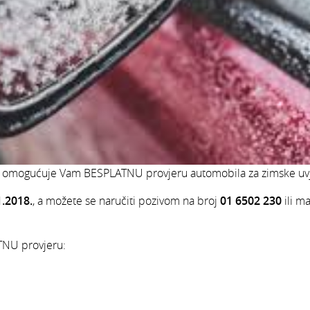
et omogućuje Vam BESPLATNU provjeru automobila za zimske uvj
1.2018.
, a možete se naručiti pozivom na broj
01 6502 230
ili m
NU provjeru: