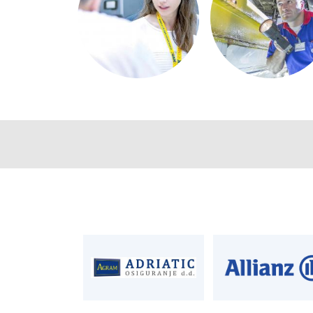
CENTRALA
ČLANSTVO
T:
01 6502 222
T:
01 6502 212
E:
clanstvo@aksi
AUTODIJELOVI
PROCJENA ŠTET