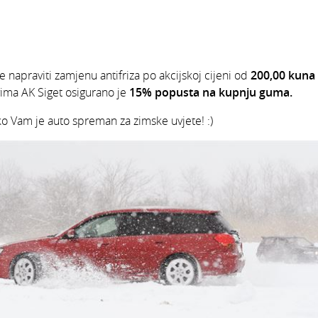
e napraviti zamjenu antifriza po akcijskoj cijeni od
200,00 kuna
vima AK Siget osigurano je
15% popusta
na kupnju guma.
o Vam je auto spreman za zimske uvjete! :)