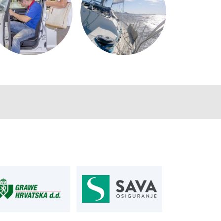
AUTOSERVIS
je u osiguranju
Autoservis Siget
T:
01 6502 230
siget.hr
E:
servis@aksiget.hr