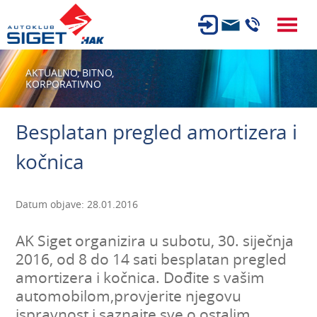
ČLANSTVO
AKTUALNO,
BITNO,
KORPORATIVNO
TEHNIČKI PREGLED
OSIGURANJE
Besplatan pregled amortizera i
AUTOSERVIS
kočnica
USLUGE
NOVOSTI
Datum objave: 28.01.2016
O NAMA
AK Siget organizira u subotu, 30. siječnja
KARIJERA
2016, od 8 do 14 sati besplatan pregled
amortizera i kočnica. Dođite s vašim
AUTOŠKOLA
automobilom,provjerite njegovu
ispravnost i saznajte sve o ostalim