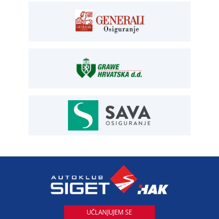
E:
registracija@aksiget.hr
E:
homologacija@aksiget.hr
OSIGURANJE
Siget – zastupanje u osiguranju
T:
01 6502 292
E:
osiguranje@aksiget.hr
AUTOSERVIS
Autoservis Siget
T:
01 6502 230
E:
servis@aksiget.hr
AUTODIJELOVI
T:
01 6502 230
E:
autodijelovi@autosiget.hr
UČLANJUJEM SE