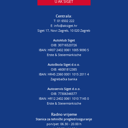
U AK SIGET
PROCJENA ŠTETE VOZILA
T:
01 6502 232
Centrala:
E:
procjena@aksiget.hr
T:
01 6502 222
E:
info@aksiget.hr
Siget 17, Novi Zagreb, 10 020 Zagreb
AUTOŠKOLA
Autoklub Siget
OIB: 30716520726
poslovnica Siget
IBAN: HR07 2402 0061 1005 9090 5
T:
01 6502 254
Erste & Steiermärkische
E:
autoskola@aksiget.hr
Autoškola Siget d.o.o.
OIB: 46081812385
IBAN: HR45 2360 0001 1015 2011 4
Zagrebačka banka
Autoservis Siget d.o.o.
OIB: 77306346577
IBAN: HR12 2402 0061 1010 7145 0
Erste & Steiermärkische
Radno vrijeme
Stanica za tehnički pregled/osiguranje
pon/pet: 06.30 - 20.00 h