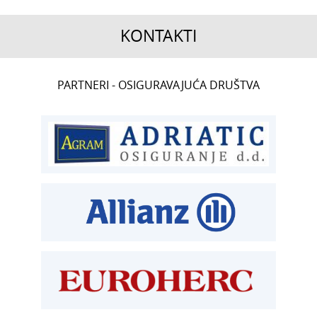
KONTAKTI
CENTRALA
PARTNERI - OSIGURAVAJUĆA DRUŠTVA
T:
01 6502 222
ČLANSTVO
T:
01 6502 212
E:
clanstvo@aksiget.hr
TEHNIČKI PREGLED I REGISTRACIJA
T:
01 6502 277
kontrolori T:
01 6502 265
blagajna T:
01 6502 261
registracija T:
01 6502 277