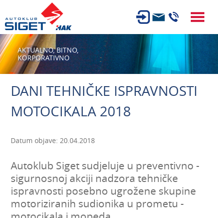
ČLANSTVO
AKTUALNO,
BITNO,
KORPORATIVNO
TEHNIČKI PREGLED
OSIGURANJE
DANI TEHNIČKE ISPRAVNOSTI
AUTOSERVIS
MOTOCIKALA 2018
USLUGE
NOVOSTI
Datum objave: 20.04.2018
O NAMA
Autoklub Siget sudjeluje u preventivno -
KARIJERA
sigurnosnoj akciji nadzora tehničke
ispravnosti posebno ugrožene skupine
AUTOŠKOLA
motoriziranih sudionika u prometu -
motocikala i mopeda.