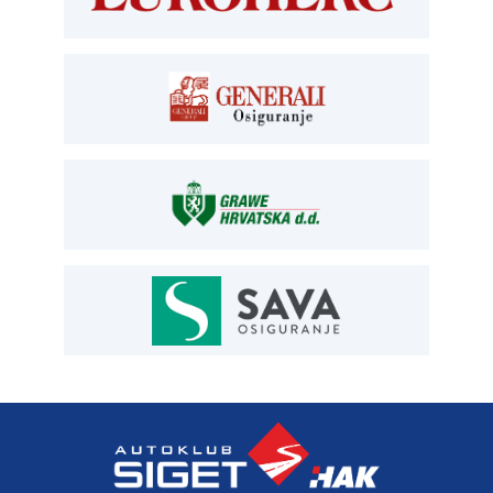
blagajna T:
01 6502 261
registracija T:
01 6502 277
E:
registracija@aksiget.hr
E:
homologacija@aksiget.hr
OSIGURANJE
Siget – zastupanje u osiguranju
T:
01 6502 292
E:
osiguranje@aksiget.hr
AUTOSERVIS
Autoservis Siget
T:
01 6502 230
E:
servis@aksiget.hr
AUTODIJELOVI
T:
01 6502 230