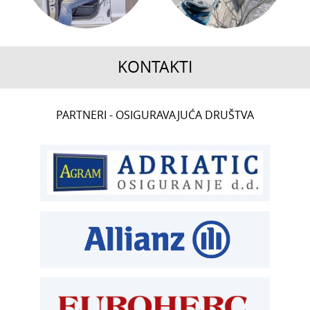
KONTAKTI
CENTRALA
PARTNERI - OSIGURAVAJUĆA DRUŠTVA
T:
01 6502 222
ČLANSTVO
T:
01 6502 212
E:
clanstvo@aksiget.hr
TEHNIČKI PREGLED I REGISTRACIJA
T:
01 6502 277
kontrolori T:
01 6502 265