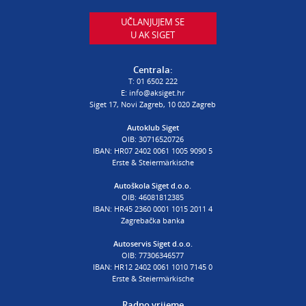
E:
autodijelovi@autosiget.hr
UČLANJUJEM SE
U AK SIGET
PROCJENA ŠTETE VOZILA
T:
01 6502 232
Centrala:
E:
procjena@aksiget.hr
T:
01 6502 222
E:
info@aksiget.hr
Siget 17, Novi Zagreb, 10 020 Zagreb
AUTOŠKOLA
Autoklub Siget
OIB: 30716520726
poslovnica Siget
IBAN: HR07 2402 0061 1005 9090 5
T:
01 6502 254
Erste & Steiermärkische
E:
autoskola@aksiget.hr
Autoškola Siget d.o.o.
OIB: 46081812385
IBAN: HR45 2360 0001 1015 2011 4
Zagrebačka banka
Autoservis Siget d.o.o.
OIB: 77306346577
IBAN: HR12 2402 0061 1010 7145 0
Erste & Steiermärkische
Radno vrijeme