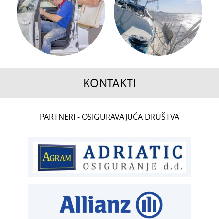
KONTAKTI
CENTRALA
PARTNERI - OSIGURAVAJUĆA DRUŠTVA
T:
01 6502 222
ČLANSTVO
T:
01 6502 212
E:
clanstvo@aksiget.hr