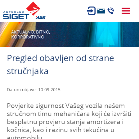
ČLANSTVO
AKTUALNO,
BITNO,
KORPORATIVNO
TEHNIČKI PREGLED
OSIGURANJE
Pregled obavljen od strane
AUTOSERVIS
stručnjaka
USLUGE
NOVOSTI
Datum objave: 10.09.2015
O NAMA
Povjerite sigurnost Vašeg vozila našem
KARIJERA
stručnom timu mehaničara koji će izvršiti
besplatnu provjeru stanja amortizera i
AUTOŠKOLA
kočnica, kao i razinu svih tekućina u
automobilu.