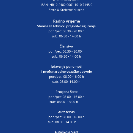
IBAN: HR12 2402 0061 1010 7145 0
Erste & Steiermärkische
Radno vrijeme
Stanica za tehnički pregled/osiguranje
pon/pet: 06.30 - 20.00 h
sub: 06.30 - 14.00 h
Članstvo
pon/pet: 06.30 - 20.00 h
sub: 06.30 - 14.00 h
Izdavanje punomoći
i
međunarodne vozačke dozvole
pon/pet: 08.00–16.00 h
sub: 08.00–14.00 h
Procjena štete
pon/pet: 08.00 - 16.00 h
sub: 08.00 -13.00 h
Autoservis
pon/pet: 08.00 - 16.00 h
sub: 08.00 -14.00 h
Autoškola Siget