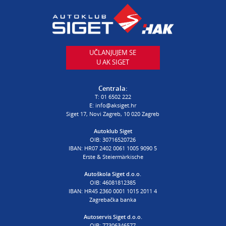
AUTODIJELOVI
T:
01 6502 230
E:
autodijelovi@autosiget.hr
UČLANJUJEM SE
U AK SIGET
PROCJENA ŠTETE VOZILA
T:
01 6502 232
Centrala:
E:
procjena@aksiget.hr
T:
01 6502 222
E:
info@aksiget.hr
Siget 17, Novi Zagreb, 10 020 Zagreb
AUTOŠKOLA
Autoklub Siget
OIB: 30716520726
poslovnica Siget
IBAN: HR07 2402 0061 1005 9090 5
T:
01 6502 254
Erste & Steiermärkische
E:
autoskola@aksiget.hr
Autoškola Siget d.o.o.
OIB: 46081812385
IBAN: HR45 2360 0001 1015 2011 4
Zagrebačka banka
Autoservis Siget d.o.o.
OIB: 77306346577