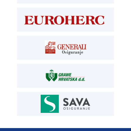
TEHNIČKI PREGLED I REGISTRACIJA
T:
01 6502 277
kontrolori T:
01 6502 265
blagajna T:
01 6502 261
registracija T:
01 6502 277
E:
registracija@aksiget.hr
E:
homologacija@aksiget.hr
OSIGURANJE
Siget – zastupanje u osiguranju
T:
01 6502 292
E:
osiguranje@aksiget.hr
AUTOSERVIS
Autoservis Siget
T:
01 6502 230
E:
servis@aksiget.hr