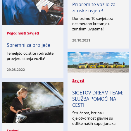
Pripremite vozilo za
zimske uvjete!
Donosimo 10 savjeta za
nesmetano kretanje u
zimskim uvjetima!
Pogodnosti Savjeti
28.10.2021
Spremni za proljeće
Temeljito očistite i odradite
provjeru stanja vozila!
29.03.2022
Savjeti
SIGETOV DREAM TEAM:
SLUŽBA POMOĆI NA
CESTI
Stručnost, brzina i
djelotvornost glavne su
odlike naših superjunaka