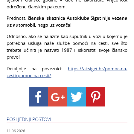
određenu članskim paketom.
Prednost:
članska iskaznica Autokluba Siget nije vezana
uz automobil, nego uz vozača
!
Odnosno, ako se nalazite kao suputnik u vozilu kojemu je
potrebna usluga naše službe pomoći na cesti, sve što
trebate učiniti je nazvati 1987 i iskoristiti svoje člansko
pravo!
Detaljnije na poveznici:
https://aksiget.hr/pomoc-na-
cesti/pomoc-na-cesti/
.
POSLJEDNJI POSTOVI
11.06.2026