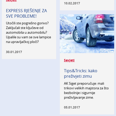
Savjeti
10.02.2017
EXPRESS RJEŠENJE ZA
SVE PROBLEME!
Utočili ste pogrešno gorivo?
Zaključali ste ključeve od
automobila u automobilu?
Upalile su vam se sve lampice
na upravljačkoj ploči?
30.01.2017
Savjeti
Tips&Tricks: kako
preživjeti zimu
AK Siget preporučuje: mali
trikovi velikih majstora za što
bezbolnije i sigurnije
preživljavanje zime.
05.01.2017