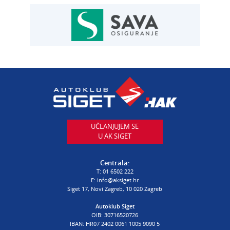
AUTOSERVIS
Autoservis Siget
T:
01 6502 230
E:
servis@aksiget.hr
AUTODIJELOVI
T:
01 6502 230
E:
autodijelovi@autosiget.hr
UČLANJUJEM SE
U AK SIGET
PROCJENA ŠTETE VOZILA
T:
01 6502 232
Centrala:
E:
procjena@aksiget.hr
T:
01 6502 222
E:
info@aksiget.hr
Siget 17, Novi Zagreb, 10 020 Zagreb
AUTOŠKOLA
Autoklub Siget
OIB: 30716520726
poslovnica Siget
IBAN: HR07 2402 0061 1005 9090 5