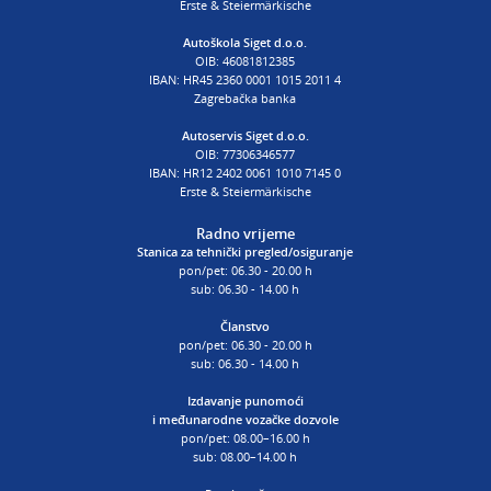
T:
01 6502 254
Erste & Steiermärkische
E:
autoskola@aksiget.hr
Autoškola Siget d.o.o.
OIB: 46081812385
IBAN: HR45 2360 0001 1015 2011 4
Zagrebačka banka
Autoservis Siget d.o.o.
OIB: 77306346577
IBAN: HR12 2402 0061 1010 7145 0
Erste & Steiermärkische
Radno vrijeme
Stanica za tehnički pregled/osiguranje
pon/pet: 06.30 - 20.00 h
sub: 06.30 - 14.00 h
Članstvo
pon/pet: 06.30 - 20.00 h
sub: 06.30 - 14.00 h
Izdavanje punomoći
i
međunarodne vozačke dozvole
pon/pet: 08.00–16.00 h
sub: 08.00–14.00 h