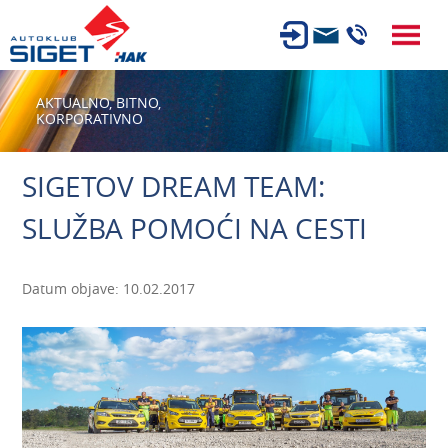
ČLANSTVO
AKTUALNO,
BITNO,
KORPORATIVNO
TEHNIČKI PREGLED
OSIGURANJE
SIGETOV DREAM TEAM:
AUTOSERVIS
SLUŽBA POMOĆI NA CESTI
USLUGE
NOVOSTI
Datum objave: 10.02.2017
O NAMA
KARIJERA
AUTOŠKOLA