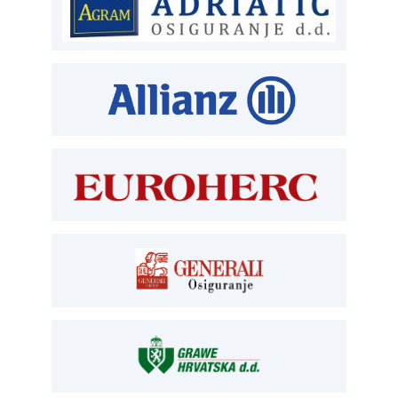
ČLANSTVO
T:
01 6502 212
E:
clanstvo@aksiget.hr
TEHNIČKI PREGLED I REGISTRACIJA
T:
01 6502 277
kontrolori T:
01 6502 265
blagajna T:
01 6502 261
registracija T:
01 6502 277
E:
registracija@aksiget.hr
E:
homologacija@aksiget.hr
OSIGURANJE
Siget – zastupanje u osiguranju
T:
01 6502 292
E:
osiguranje@aksiget.hr