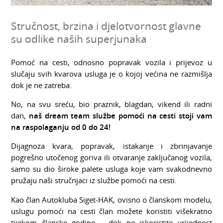
Stručnost, brzina i djelotvornost glavne
su odlike naših superjunaka
Pomoć na cesti, odnosno popravak vozila i prijevoz u
slučaju svih kvarova usluga je o kojoj većina ne razmišlja
dok je ne zatreba.
No, na svu sreću, bio praznik, blagdan, vikend ili radni
dan,
naš dream team službe pomoći na cesti stoji vam
na raspolaganju od 0 do 24!
Dijagnoza kvara, popravak, istakanje i zbrinjavanje
pogrešno utočenog goriva ili otvaranje zaključanog vozila,
samo su dio široke palete usluga koje vam svakodnevno
pružaju naši stručnjaci iz službe pomoći na cesti.
Kao član Autokluba Siget-HAK, ovisno o članskom modelu,
uslugu pomoći na cesti član možete koristiti višekratno
tijekom članske godine – dok ne iskoristite vrijednost